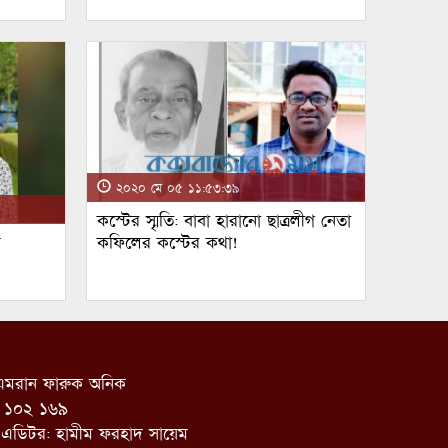
২০২০ মে ০৫ ১১:৫৩:৩৯
কস্টের স্মৃতি: বাবা হারানো ছাত্রলীগ নেতা
ম
কফিলের কস্টের কথা!
: এমরান ফারুক অনিক
 ১০২ ১৬৯
 এডিটর: হামীম ফরহাদ সায়েম