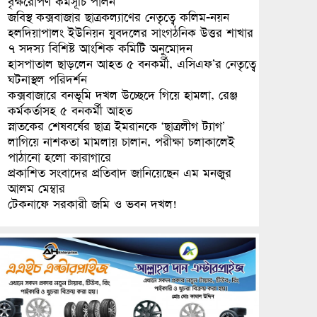
বৃক্ষরোপণ কর্মসূচি পালন
জবিস্থ কক্সবাজার ছাত্রকল্যাণের নেতৃত্বে কলিম-নয়ন
হলদিয়াপালং ইউনিয়ন যুবদলের সাংগঠনিক উত্তর শাখার
৭ সদস্য বিশিষ্ট আংশিক কমিটি অনুমোদন
হাসপাতাল ছাড়লেন আহত ৫ বনকর্মী, এসিএফ’র নেতৃত্বে
ঘটনাস্থল পরিদর্শন
কক্সবাজারে বনভূমি দখল উচ্ছেদে গিয়ে হামলা, রেঞ্জ
কর্মকর্তাসহ ৫ বনকর্মী আহত
স্নাতকের শেষবর্ষের ছাত্র ইমরানকে ‘ছাত্রলীগ ট্যাগ’
লাগিয়ে নাশকতা মামলায় চালান, পরীক্ষা চলাকালেই
পাঠানো হলো কারাগারে
প্রকাশিত সংবাদের প্রতিবাদ জানিয়েছেন এম মনজুর
আলম মেম্বার
টেকনাফে সরকারী জমি ও ভবন দখল!