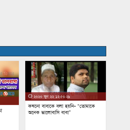
২০২০ জুন ২২ ১২:৫৩:২৯
কখনো বাবাকে বলা হয়নি- “তোমাকে
া
অনেক ভালোবাসি বাবা”