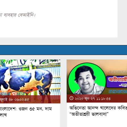
া ব্যবহার বেআইনি।
২০২০ জুন ২৭ ১১:১৮:৫৪
ুলাই ২৮ ০৬:০২:৪৫
অভিনেতা আনন্দ খালেদের কবিত
 বাংলাদেশ: ওজন ৩৫ মন, দাম
“অতীতাশ্রয়ী ভালবাসা”
 লাখ