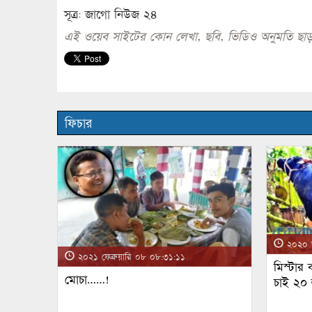
সূত্র: জাগো নিউজ ২৪
এই ওয়েব সাইটের কোন লেখা, ছবি, ভিডিও অনুমতি ছাড়
ফিচার
২০২০ জ
২০২১ ফেব্রুয়ারি ০৮ ০৮:৩১:১১
মিস্টার
মোচা……!
চাই ২০