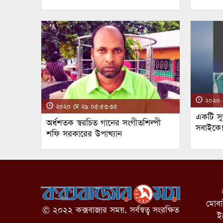
২০২০ ম
২০২০ মে ২৯ ০৫:৫৩:৩৫
একটি সুন
অর্ধশতক স্বরচিত গানের সংগীতশিল্পী
সবাইকে
শফি সরকারের উপাখ্যান
মোব
© ২০২২ কক্সবাজার সময়, সর্বস্বত্ব সংরক্ষিত
ই