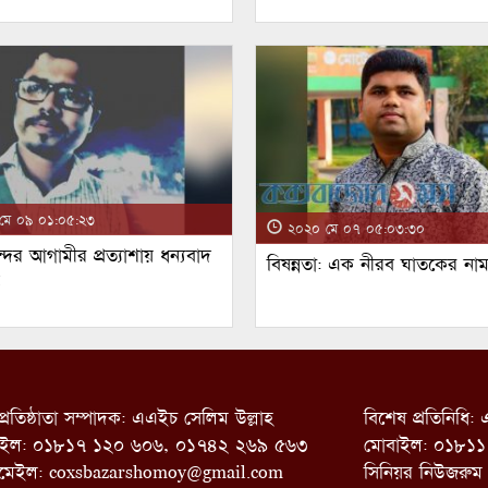
ে ০৯ ০১:০৫:২৩
২০২০ মে ০৭ ০৫:০৩:৩০
্দর আগামীর প্রত্যাশায় ধন্যবাদ
বিষন্নতা: এক নীরব ঘাতকের না
!
প্রতিষ্ঠাতা সম্পাদক: এএইচ সেলিম উল্লাহ
বিশেষ প্রতিনিধি
াইল: ০১৮১৭ ১২০ ৬০৬, ০১৭৪২ ২৬৯ ৫৬৩
মোবাইল: ০১৮১১
মেইল:
coxsbazarshomoy@gmail.com
সিনিয়র নিউজরুম