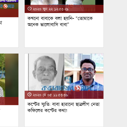
২০২০ জুন ২২ ১২:৫৩:২৯
কখনো বাবাকে বলা হয়নি- “তোমাকে
া
অনেক ভালোবাসি বাবা”
২০২০ মে ০৫ ১১:৫৩:৩৯
কস্টের স্মৃতি: বাবা হারানো ছাত্রলীগ নেতা
ম
কফিলের কস্টের কথা!