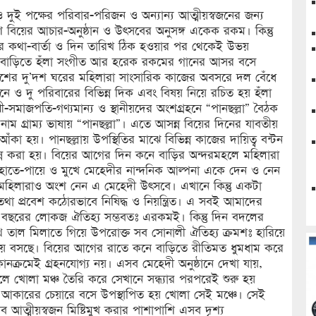
ও দুই পক্ষের পরিবার-পরিজন ও অন্যান্য আত্মীয়স্বজনের জন্য
 বিয়ের আচার-অনুষ্ঠান ও উৎসবের অনুসঙ্গ একেক রকম। কিন্তু
 কথা-বার্তা ও দিন তারিখ ঠিক হওয়ার পর থেকেই উভয়
রের বাড়িতে হঁলা সংগীত আর হরেক রকমের গানের আসর বসে
পাশের দু’দশ ঘরের মহিলারা সাংসারিক কাজের অবসরে দল বেঁধে
ে ও দু পরিবারের বিভিন্ন দিক এবং বিষয় নিয়ে রচিত হয় হঁলা
বী-সমাজপতি-গণ্যমান্য ও স্থানীয়দের অংশগ্রহনে “পানছল্লা” বৈঠক
াম গ্রাম্য ভাষায় “পানছল্লা”। এতে আসন্ন বিয়ের দিনের যাবতীয়
আঁকা হয়। পানছল্লায় উপস্থিতির মাঝে বিভিন্ন কাজের দায়িত্ব বন্টন
্ন করা হয়। বিয়ের আগের দিন কনে বাড়ির অন্দরমহলে মহিলারা
াতে-পায়ে ও মুখে মেহেদীর নান্দনিক আল্পনা একে দেন ও নেন
িলারাও অংশ নেন এ মেহেদী উৎসবে। এখানে কিন্তু একটা
 তথা প্রবেশ কঠোরভাবে নিষিদ্ধ ও নিয়ন্ত্রিত। এ সবই আমাদের
 বছরের লোকজ ঐতিহ্য সম্ভবতঃ এরকমই। কিন্তু দিন বদলের
ে তাল মিলাতে গিয়ে উপরোক্ত সব সোনালী ঐতিহ্য ক্রমশঃ হারিয়ে
াঁকিয়ে বসছে। বিয়ের আগের রাতে কনে বাড়িতে রীতিমত ধুমধাম করে
োনক্রমেই গ্রহনযোগ্য নয়। এসব মেহেদী অনুষ্ঠানে দেখা যায়,
লে খোলা মঞ্চ তৈরি করে সেখানে সন্ধ্যার পরপরেই শুরু হয়
আকারের চেয়ারে বসে উপস্থাপিত হয় খোলা সেই মঞ্চে। সেই
ব আত্মীয়স্বজন মিষ্টিমুখ করার পাশাপাশি এসব দৃশ্য