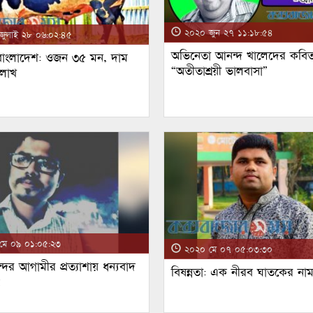
২০২০ জুন ২৭ ১১:১৮:৫৪
ুলাই ২৮ ০৬:০২:৪৫
অভিনেতা আনন্দ খালেদের কবিত
 বাংলাদেশ: ওজন ৩৫ মন, দাম
“অতীতাশ্রয়ী ভালবাসা”
 লাখ
ে ০৯ ০১:০৫:২৩
২০২০ মে ০৭ ০৫:০৩:৩০
্দর আগামীর প্রত্যাশায় ধন্যবাদ
বিষন্নতা: এক নীরব ঘাতকের না
!