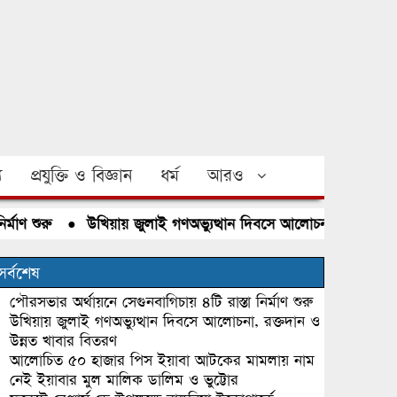
য
প্রযুক্তি ও বিজ্ঞান
ধর্ম
আরও
শুরু
●
উখিয়ায় জুলাই গণঅভ্যুত্থান দিবসে আলোচনা, রক্তদান ও উন্
সর্বশেষ
পৌরসভার অর্থায়নে সেগুনবাগিচায় ৪টি রাস্তা নির্মাণ শুরু
উখিয়ায় জুলাই গণঅভ্যুত্থান দিবসে আলোচনা, রক্তদান ও
উন্নত খাবার বিতরণ
আলোচিত ৫০ হাজার পিস ইয়াবা আটকের মামলায় নাম
নেই ইয়াবার মুল মালিক ডালিম ও ভুট্টোর