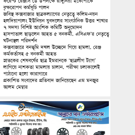
ফরেস্ট রেঞ্জার্স ডে উপলক্ষে রাঙ্গুনিয়া ইকোপার্কে
বৃক্ষরোপণ কর্মসূচি পালন
জবিস্থ কক্সবাজার ছাত্রকল্যাণের নেতৃত্বে কলিম-নয়ন
হলদিয়াপালং ইউনিয়ন যুবদলের সাংগঠনিক উত্তর শাখার
৭ সদস্য বিশিষ্ট আংশিক কমিটি অনুমোদন
হাসপাতাল ছাড়লেন আহত ৫ বনকর্মী, এসিএফ’র নেতৃত্বে
ঘটনাস্থল পরিদর্শন
কক্সবাজারে বনভূমি দখল উচ্ছেদে গিয়ে হামলা, রেঞ্জ
কর্মকর্তাসহ ৫ বনকর্মী আহত
স্নাতকের শেষবর্ষের ছাত্র ইমরানকে ‘ছাত্রলীগ ট্যাগ’
লাগিয়ে নাশকতা মামলায় চালান, পরীক্ষা চলাকালেই
পাঠানো হলো কারাগারে
প্রকাশিত সংবাদের প্রতিবাদ জানিয়েছেন এম মনজুর
আলম মেম্বার