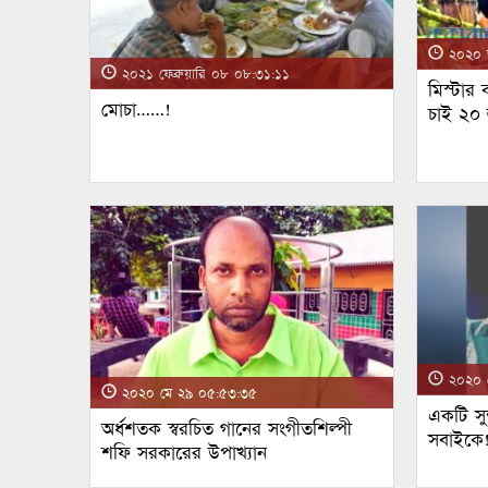
২০২০ জ
২০২১ ফেব্রুয়ারি ০৮ ০৮:৩১:১১
মিস্টার
মোচা……!
চাই ২০
২০২০ ম
২০২০ মে ২৯ ০৫:৫৩:৩৫
একটি সুন
অর্ধশতক স্বরচিত গানের সংগীতশিল্পী
সবাইকে
শফি সরকারের উপাখ্যান