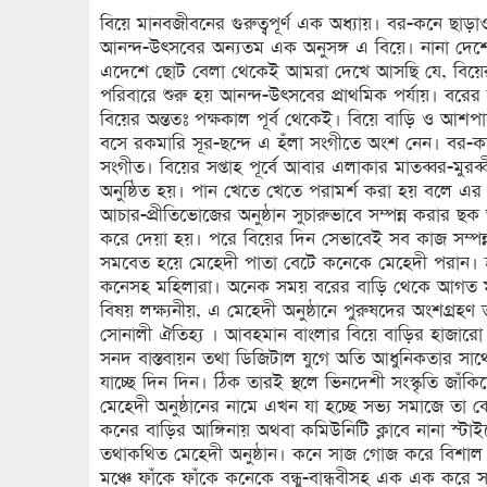
বিয়ে মানবজীবনের গুরুত্বপূর্ণ এক অধ্যায়। বর-কনে ছাড়া
আনন্দ-উৎসবের অন্যতম এক অনুসঙ্গ এ বিয়ে। নানা দেশে
এদেশে ছোট বেলা থেকেই আমরা দেখে আসছি যে, বিয়ের
পরিবারে শুরু হয় আনন্দ-উৎসবের প্রাথমিক পর্যায়। ব
বিয়ের অন্ততঃ পক্ষকাল পূর্ব থেকেই। বিয়ে বাড়ি ও আশ
বসে রকমারি সূর-ছন্দে এ হঁলা সংগীতে অংশ নেন। বর-কন
সংগীত। বিয়ের সপ্তাহ পূর্বে আবার এলাকার মাতব্বর-মুরব্
অনুষ্ঠিত হয়। পান খেতে খেতে পরামর্শ করা হয় বলে এর ন
আচার-প্রীতিভোজের অনুষ্ঠান সুচারুভাবে সম্পন্ন করার ছক 
করে দেয়া হয়। পরে বিয়ের দিন সেভাবেই সব কাজ সম্পন
সমবেত হয়ে মেহেদী পাতা বেটে কনেকে মেহেদী পরান। হ
কনেসহ মহিলারা। অনেক সময় বরের বাড়ি থেকে আগত মহ
বিষয় লক্ষ্যনীয়, এ মেহেদী অনুষ্ঠানে পুরুষদের অংশগ্রহণ
সোনালী ঐতিহ্য । আবহমান বাংলার বিয়ে বাড়ির হাজারো
সনদ বাস্তবায়ন তথা ডিজিটাল যুগে অতি আধুনিকতার সাথ
যাচ্ছে দিন দিন। ঠিক তারই স্থলে ভিনদেশী সংস্কৃতি জ
মেহেদী অনুষ্ঠানের নামে এখন যা হচ্ছে সভ্য সমাজে তা ক
কনের বাড়ির আঙ্গিনায় অথবা কমিউনিটি ক্লাবে নানা স্টাই
তথাকথিত মেহেদী অনুষ্ঠান। কনে সাজ গোজ করে বিশাল 
মঞ্চে ফাঁকে ফাঁকে কনেকে বন্ধু-বান্ধবীসহ এক এক করে স