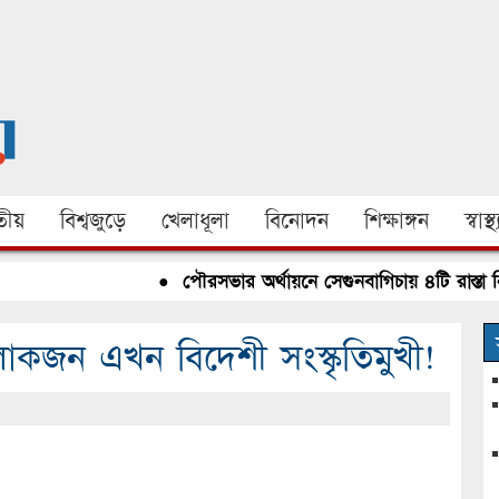
ীয়
বিশ্বজুড়ে
খেলাধূলা
বিনোদন
শিক্ষাঙ্গন
স্বাস্থ্
●
পৌরসভার অর্থায়নে সেগুনবাগিচায় ৪টি রাস্তা নির্মাণ 
: লোকজন এখন বিদেশী সংস্কৃতিমুখী!