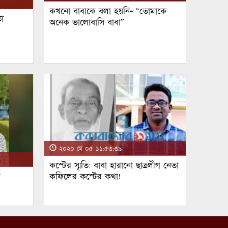
কখনো বাবাকে বলা হয়নি- “তোমাকে
া
অনেক ভালোবাসি বাবা”
২০২০ মে ০৫ ১১:৫৩:৩৯
কস্টের স্মৃতি: বাবা হারানো ছাত্রলীগ নেতা
ম
কফিলের কস্টের কথা!