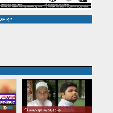
ফেসবুক
২০২০ জুন ২২ ১২:৫৩:২৯