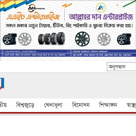
ীয়
বিশ্বজুড়ে
খেলাধূলা
বিনোদন
শিক্ষাঙ্গন
স্বাস্থ্