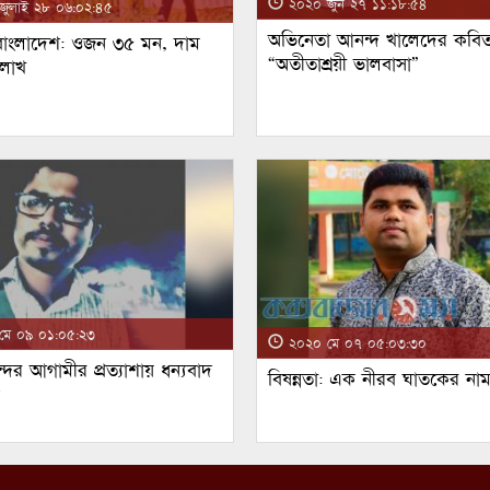
২০২০ জুন ২৭ ১১:১৮:৫৪
ুলাই ২৮ ০৬:০২:৪৫
অভিনেতা আনন্দ খালেদের কবিত
 বাংলাদেশ: ওজন ৩৫ মন, দাম
“অতীতাশ্রয়ী ভালবাসা”
 লাখ
ে ০৯ ০১:০৫:২৩
২০২০ মে ০৭ ০৫:০৩:৩০
্দর আগামীর প্রত্যাশায় ধন্যবাদ
বিষন্নতা: এক নীরব ঘাতকের না
!