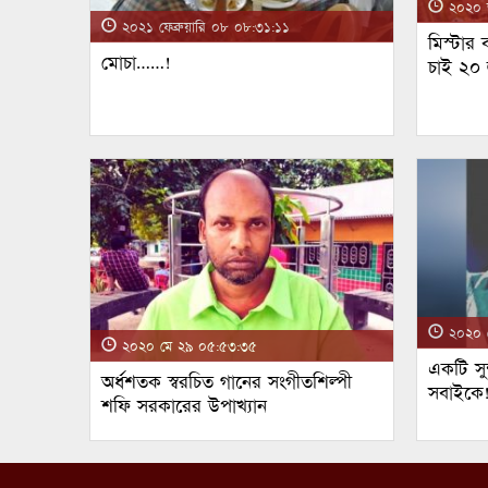
২০২০ জ
২০২১ ফেব্রুয়ারি ০৮ ০৮:৩১:১১
মিস্টার
মোচা……!
চাই ২০
২০২০ ম
২০২০ মে ২৯ ০৫:৫৩:৩৫
একটি সুন
অর্ধশতক স্বরচিত গানের সংগীতশিল্পী
সবাইকে
শফি সরকারের উপাখ্যান