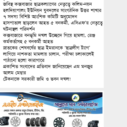
জবিস্থ কক্সবাজার ছাত্রকল্যাণের নেতৃত্বে কলিম-নয়ন
হলদিয়াপালং ইউনিয়ন যুবদলের সাংগঠনিক উত্তর শাখার
৭ সদস্য বিশিষ্ট আংশিক কমিটি অনুমোদন
হাসপাতাল ছাড়লেন আহত ৫ বনকর্মী, এসিএফ’র নেতৃত্বে
ঘটনাস্থল পরিদর্শন
কক্সবাজারে বনভূমি দখল উচ্ছেদে গিয়ে হামলা, রেঞ্জ
কর্মকর্তাসহ ৫ বনকর্মী আহত
স্নাতকের শেষবর্ষের ছাত্র ইমরানকে ‘ছাত্রলীগ ট্যাগ’
লাগিয়ে নাশকতা মামলায় চালান, পরীক্ষা চলাকালেই
পাঠানো হলো কারাগারে
প্রকাশিত সংবাদের প্রতিবাদ জানিয়েছেন এম মনজুর
আলম মেম্বার
টেকনাফে সরকারী জমি ও ভবন দখল!