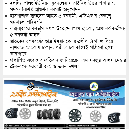
হলদিয়াপালং ইউনিয়ন যুবদলের সাংগঠনিক উত্তর শাখার ৭
সদস্য বিশিষ্ট আংশিক কমিটি অনুমোদন
হাসপাতাল ছাড়লেন আহত ৫ বনকর্মী, এসিএফ’র নেতৃত্বে
ঘটনাস্থল পরিদর্শন
কক্সবাজারে বনভূমি দখল উচ্ছেদে গিয়ে হামলা, রেঞ্জ কর্মকর্তাসহ
৫ বনকর্মী আহত
স্নাতকের শেষবর্ষের ছাত্র ইমরানকে ‘ছাত্রলীগ ট্যাগ’ লাগিয়ে
নাশকতা মামলায় চালান, পরীক্ষা চলাকালেই পাঠানো হলো
কারাগারে
প্রকাশিত সংবাদের প্রতিবাদ জানিয়েছেন এম মনজুর আলম মেম্বার
টেকনাফে সরকারী জমি ও ভবন দখল!