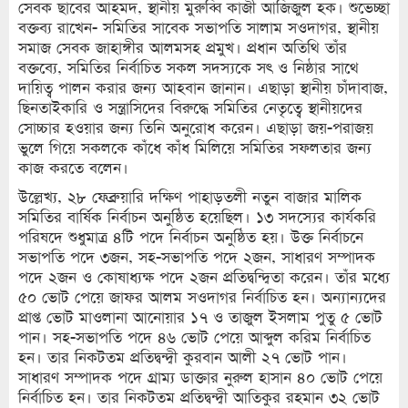
সেবক ছাবের আহমদ, স্থানীয় মুরুব্বি কাজী আজিজুল হক। শুভেচ্ছা
বক্তব্য রাখেন- সমিতির সাবেক সভাপতি সালাম সওদাগর, স্থানীয়
সমাজ সেবক জাহাঙ্গীর আলমসহ প্রমুখ। প্রধান অতিথি তাঁর
বক্তব্যে, সমিতির নির্বাচিত সকল সদস্যকে সৎ ও নিষ্ঠার সাথে
দায়িত্ব পালন করার জন্য আহবান জানান। এছাড়া স্থানীয় চাঁদাবাজ,
ছিনতাইকারি ও সন্ত্রাসিদের বিরুদ্ধে সমিতির নেতৃত্বে স্থানীয়দের
সোচ্চার হওয়ার জন্য তিনি অনুরোধ করেন। এছাড়া জয়-পরাজয়
ভুলে গিয়ে সকলকে কাঁধে কাঁধ মিলিয়ে সমিতির সফলতার জন্য
কাজ করতে বলেন।
উল্লেখ্য, ২৮ ফেব্রুয়ারি দক্ষিণ পাহাড়তলী নতুন বাজার মালিক
সমিতির বার্ষিক নির্বাচন অনুষ্ঠিত হয়েছিল। ১৩ সদস্যের কার্যকরি
পরিষদে শুধুমাত্র ৪টি পদে নির্বাচন অনুষ্ঠিত হয়। উক্ত নির্বাচনে
সভাপতি পদে ৩জন, সহ-সভাপতি পদে ২জন, সাধারণ সম্পাদক
পদে ২জন ও কোষাধ্যক্ষ পদে ২জন প্রতিদ্বন্দ্বিতা করেন। তাঁর মধ্যে
৫০ ভোট পেয়ে জাফর আলম সওদাগর নির্বাচিত হন। অন্যান্যদের
প্রাপ্ত ভোট মাওলানা আনোয়ার ১৭ ও তাজুল ইসলাম পুতু ৫ ভোট
পান। সহ-সভাপতি পদে ৪৬ ভোট পেয়ে আব্দুল করিম নির্বাচিত
হন। তার নিকটতম প্রতিদ্বন্দ্বী কুরবান আলী ২৭ ভোট পান।
সাধারণ সম্পাদক পদে গ্রাম্য ডাক্তার নুরুল হাসান ৪০ ভোট পেয়ে
নির্বাচিত হন। তার নিকটতম প্রতিদ্বন্দ্বী আতিকুর রহমান ৩২ ভোট