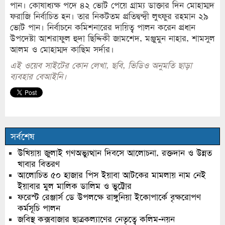
পান। কোষাধ্যক্ষ পদে ৪২ ভোট পেয়ে গ্রাম্য ডাক্তার দিন মোহাম্মদ
ফরাজি নির্বাচিত হন। তার নিকটতম প্রতিদ্বন্দ্বী লুৎফুর রহমান ২৯
ভোট পান। নির্বাচনে কমিশনারের দায়িত্ব পালন করেন প্রধান
উপদেষ্টা আশরাফুল হুদা ছিদ্দিকী জামশেদ, মঞ্জুমুন নাহার, শামসুল
আলম ও মোহাম্মদ কাছিম সর্দার।
এই ওয়েব সাইটের কোন লেখা, ছবি, ভিডিও অনুমতি ছাড়া
ব্যবহার বেআইনি।
সর্বশেষ
উখিয়ায় জুলাই গণঅভ্যুত্থান দিবসে আলোচনা, রক্তদান ও উন্নত
খাবার বিতরণ
আলোচিত ৫০ হাজার পিস ইয়াবা আটকের মামলায় নাম নেই
ইয়াবার মুল মালিক ডালিম ও ভুট্টোর
ফরেস্ট রেঞ্জার্স ডে উপলক্ষে রাঙ্গুনিয়া ইকোপার্কে বৃক্ষরোপণ
কর্মসূচি পালন
জবিস্থ কক্সবাজার ছাত্রকল্যাণের নেতৃত্বে কলিম-নয়ন