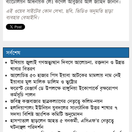
ব্যাটেলিয়ন অধিনায়ক লেঃ কর্ণেল আবুজার আল জাহিদ জানান।
এই ওয়েব সাইটের কোন লেখা, ছবি, ভিডিও অনুমতি ছাড়া
ব্যবহার বেআইনি।
সর্বশেষ
উখিয়ায় জুলাই গণঅভ্যুত্থান দিবসে আলোচনা, রক্তদান ও উন্নত
খাবার বিতরণ
আলোচিত ৫০ হাজার পিস ইয়াবা আটকের মামলায় নাম নেই
ইয়াবার মুল মালিক ডালিম ও ভুট্টোর
ফরেস্ট রেঞ্জার্স ডে উপলক্ষে রাঙ্গুনিয়া ইকোপার্কে বৃক্ষরোপণ
কর্মসূচি পালন
জবিস্থ কক্সবাজার ছাত্রকল্যাণের নেতৃত্বে কলিম-নয়ন
হলদিয়াপালং ইউনিয়ন যুবদলের সাংগঠনিক উত্তর শাখার ৭
সদস্য বিশিষ্ট আংশিক কমিটি অনুমোদন
হাসপাতাল ছাড়লেন আহত ৫ বনকর্মী, এসিএফ’র নেতৃত্বে
ঘটনাস্থল পরিদর্শন