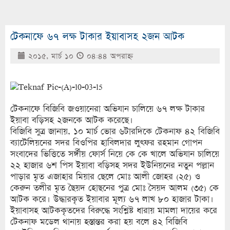
টেকনাফে ৬৭ লক্ষ টাকার ইয়াবাসহ ২জন আটক
২০১৫, মার্চ ১০
০৪:৪৪ অপরাহ্ণ
টেকনাফে বিজিবি জওয়ানেরা অভিযান চালিয়ে ৬৭ লক্ষ টাকার
ইয়াবা বড়িসহ ২জনকে আটক করেছে।
বিজিবি সুত্র জানায়, ১০ মার্চ ভোর ৬টারদিকে টেকনাফ ৪২ বিজিবি
ব্যাটেলিয়নের সদর বিওপির হাবিলদার লুৎফর রহমান গোপন
সংবাদের ভিত্তিতে সর্ঙ্গীয় ফোর্স নিয়ে কে কে খালে অভিযান চালিয়ে
২২ হাজার ৬শ পিস ইয়াবা বড়িসহ সদর ইউনিয়নের নতুন পল্লান
পাড়ার মৃত এজাহার মিয়ার ছেলে মোঃ আলী জোহর (২৫) ও
কেরুন তলীর মৃত ছৈয়দ হোছনের পুত্র মোঃ সৈয়দ আলম (৩৫) কে
আটক করে। উদ্ধারকৃত ইয়াবার মূল্য ৬৭ লাখ ৮০ হাজার টাকা।
ইয়াবাসহ আটককৃতদের বিরুদ্ধে সংশ্লিষ্ট ধারায় মামলা দায়ের করে
টেকনাফ মডেল থানায় হস্তান্তর করা হয় বলে ৪২ বিজিবি