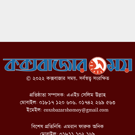
© ২০২২ কক্সবাজার সময়, সর্বস্বত্ব সংরক্ষিত
প্রতিষ্ঠাতা সম্পাদক: এএইচ সেলিম উল্লাহ
মোবাইল: ০১৮১৭ ১২০ ৬০৬, ০১৭৪২ ২৬৯ ৫৬৩
ইমেইল:
coxsbazarshomoy@gmail.com
বিশেষ প্রতিনিধি: এমরান ফারুক অনিক
মোবাইল: ০১৮১১ ১০২ ১৬৯