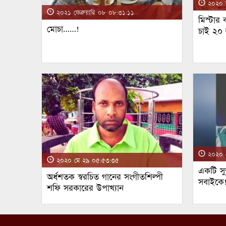
২০২০ জ
২০২১ ফেব্রুয়ারি ০৮ ০৮:৩১:১১
মিস্টার
মোচা……!
চাই ২০
২০২০ ম
২০২০ মে ২৯ ০৫:৫৩:৩৫
একটি সুন
অর্ধশতক স্বরচিত গানের সংগীতশিল্পী
সবাইকে
শফি সরকারের উপাখ্যান