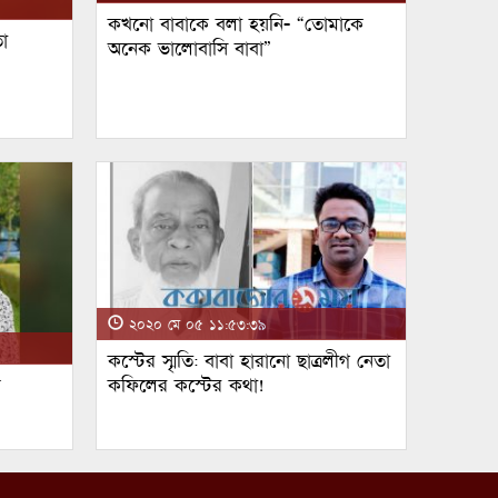
কখনো বাবাকে বলা হয়নি- “তোমাকে
া
অনেক ভালোবাসি বাবা”
২০২০ মে ০৫ ১১:৫৩:৩৯
কস্টের স্মৃতি: বাবা হারানো ছাত্রলীগ নেতা
ম
কফিলের কস্টের কথা!