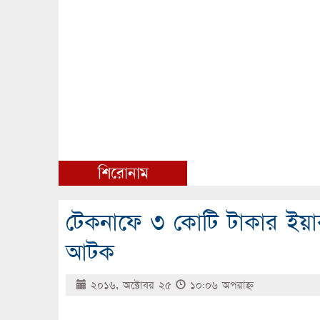
শিরোনাম
টেকনাফে ৩ কোটি টাকার ইয়াবা
আটক
২০১৬, অক্টোবর ২৫
১০:০৬ অপরাহ্ণ