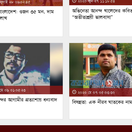
২০২০ জুন ২৭ ১১:১৮:৫৪
ুলাই ২৮ ০৬:০২:৪৫
অভিনেতা আনন্দ খালেদের কবিত
 বাংলাদেশ: ওজন ৩৫ মন, দাম
“অতীতাশ্রয়ী ভালবাসা”
 লাখ
ে ০৯ ০১:০৫:২৩
২০২০ মে ০৭ ০৫:০৩:৩০
্দর আগামীর প্রত্যাশায় ধন্যবাদ
বিষন্নতা: এক নীরব ঘাতকের না
!