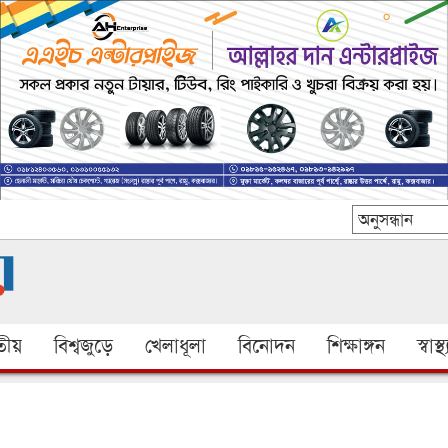
ীয়
বিশ্বজুড়ে
খেলাধূলা
বিনোদন
শিক্ষাঙ্গন
স্বাস্থ্