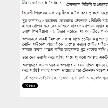
টেকনাফে বিজিবি জওয়ানেরা
বিদেশী পিস্তলসহ এক সন্ত্রাসীকে আটক করে পুলিশে দিয়
সুত্র জানায়-২৫ অক্টোবর ভোররাতে টেকনাফ ২বিজিবি ব্যা
হাসান গোপন সংবাদের ভিত্তিতে সাবরাং মগপাড়া রাস্তার মা
১লাখ পিস ইয়াবা বড়ি উদ্ধার করেছে। যা পরবর্তীতে প্রকা
অপরদিকে একই টহলদল সকাল সাড়ে ১১টায় অস্ত্র পাচারে
মোটর সাইকেল আরোহীকে চ্যালেঞ্জ করলে মোটর সাইকেলটি
সাবরাং মন্ডল পাড়ার কবির আহমদের পুত্র শাকের মাঝ
তার দেহ তল্লাশী করে লুঙ্গির সাথে লুকানো অবস্থায় 
অস্ত্রপাচারে জড়িত থাকার অপরাধে সাবরাং দক্ষিণ মুন
করে সংশ্লিষ্ট ধারায় মামলা দায়েরের পর টেকনাফ মডেল থ
এই ওয়েব সাইটের কোন লেখা, ছবি, ভিডিও অনুমতি ছাড়