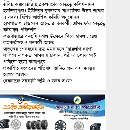
জবিস্থ কক্সবাজার ছাত্রকল্যাণের নেতৃত্বে কলিম-নয়ন
হলদিয়াপালং ইউনিয়ন যুবদলের সাংগঠনিক উত্তর শাখার
৭ সদস্য বিশিষ্ট আংশিক কমিটি অনুমোদন
হাসপাতাল ছাড়লেন আহত ৫ বনকর্মী, এসিএফ’র নেতৃত্বে
ঘটনাস্থল পরিদর্শন
কক্সবাজারে বনভূমি দখল উচ্ছেদে গিয়ে হামলা, রেঞ্জ
কর্মকর্তাসহ ৫ বনকর্মী আহত
স্নাতকের শেষবর্ষের ছাত্র ইমরানকে ‘ছাত্রলীগ ট্যাগ’
লাগিয়ে নাশকতা মামলায় চালান, পরীক্ষা চলাকালেই
পাঠানো হলো কারাগারে
প্রকাশিত সংবাদের প্রতিবাদ জানিয়েছেন এম মনজুর
আলম মেম্বার
টেকনাফে সরকারী জমি ও ভবন দখল!