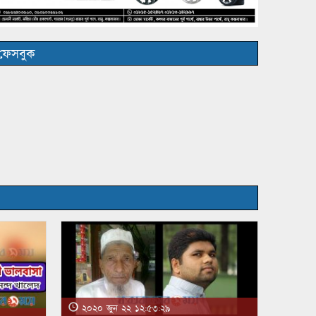
ফেসবুক
২০২০ জুন ২২ ১২:৫৩:২৯