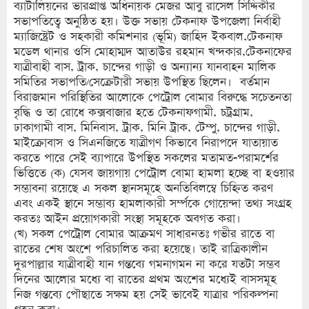
ব্যাটালিয়নের ভারপ্রাপ্ত অধিনায়ক মেজর আবু রাসেল সিদ্দিকীর
সভাপতিত্বে অনুষ্ঠিত হয়। উক্ত সভায় টেকনাফ উপজেলা নির্বাহী
ম্যাজিষ্ট্রেট ও সহকারী কমিশনার (ভূমি) জাহিদ ইকবাল,টেকনাফ
মডেল থানার ওসি মোহাম্মদ আতাউর রহমান খন্দকার,টেকনাফের
যাত্রীবাহী বাস, ট্রাক, চান্দের গাড়ী ও অন্যান্য যানবাহন মালিক
সমিতির সভাপতি/সেক্রেটারী সভায় উপস্থিত ছিলেন। বর্তমান
বিরাজমান পরিস্থিতির আলোকে পেট্রোল বোমার বিরুদ্ধে সচেতনতা
বৃদ্ধি ও তা রোধে কক্সবাজার হতে টেকনাফগামী, চট্রগ্রাম,
ঢাকাগামী বাস, মিনিবাস, ট্রাক, মিনি ট্রাক, টেম্পু, চান্দের গাড়ী,
মাইক্রোবাস ও সিএনজিতে যাত্রীগণ কিভাবে নিরাপদে যাতায়াত
করতে পারে সেই ব্যাপারে উপস্থিত সকলের মতামত-পরামর্শের
ভিত্তিতে (ক) যেসব জায়গায় পেট্রোল বোমা হামলা হচ্ছে বা হওয়ার
সম্ভাবনা রয়েছে এ সকল স্থানসমূহে অনতিবিলম্বে চিহ্নিত করণ
এবং একই স্থানে সম্ভাব্য হামলাকারী সর্ম্পকে গোয়েন্দা তথ্য সংগ্রহ
করতঃ আইন প্রয়োগকারী সংস্থা সমূহকে অবগত করা।
(খ) সকল পেট্রোল বোমার আক্রমণ সাধারনতঃ গভীর রাতে বা
রাতের শেষ অংশে পরিচালিত করা হয়েছে। তাই রাত্রিকালীন
দুরপাল্লার যাত্রীবাহী যান গন্তব্যে গমনাগমন না করে যতটা সম্ভব
দিনের আলোর মধ্যে বা রাতের প্রথম অংশের মধ্যেই বাসসমূহ
নিজ গন্তব্যে পৌছাতে সক্ষম হয় সেই ভাবেই যাত্রার পরিকল্পনা