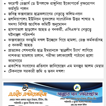
ফরেস্ট রেঞ্জার্স ডে উপলক্ষে রাঙ্গুনিয়া ইকোপার্কে বৃক্ষরোপণ
কর্মসূচি পালন
জবিস্থ কক্সবাজার ছাত্রকল্যাণের নেতৃত্বে কলিম-নয়ন
হলদিয়াপালং ইউনিয়ন যুবদলের সাংগঠনিক উত্তর শাখার ৭
সদস্য বিশিষ্ট আংশিক কমিটি অনুমোদন
হাসপাতাল ছাড়লেন আহত ৫ বনকর্মী, এসিএফ’র নেতৃত্বে
ঘটনাস্থল পরিদর্শন
কক্সবাজারে বনভূমি দখল উচ্ছেদে গিয়ে হামলা, রেঞ্জ কর্মকর্তাসহ
৫ বনকর্মী আহত
স্নাতকের শেষবর্ষের ছাত্র ইমরানকে ‘ছাত্রলীগ ট্যাগ’ লাগিয়ে
নাশকতা মামলায় চালান, পরীক্ষা চলাকালেই পাঠানো হলো
কারাগারে
প্রকাশিত সংবাদের প্রতিবাদ জানিয়েছেন এম মনজুর আলম মেম্বার
টেকনাফে সরকারী জমি ও ভবন দখল!