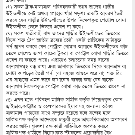
গ্রহন করা।
(গ) সকল ট্রাক/মালামাল পরিবহনকারী ভ্যান তাদের গাড়ীর
উইন্ডশীডে নেট অথবা লোহার খাঁচা সদৃশ্য একটি আবরণ তৈরী
করবে যেন গাড়ীর উইন্ডশীন্ডের উপর নিক্ষেপকৃত পেট্রোল বোমা
উইন্ডশীন্ড ভেঙ্গে ভিতরে প্রবেশ না করে।
(ঘ) সকল যাত্রীবাহী বাস তাদের গাড়ীর উইন্ডশীন্ডের ভিতরের
দিকে শক্ত টেপ জাতীয় দ্রব্যের তৈরী একটি প্লাষ্টিকের আঠাযুক্ত
পর্দ স্থাপন করবে যেন পেট্রোল বোমার আগাতে উইন্ডশীন্ডের কাঁচ
ভেঙ্গে গেলেও ভাঙ্গা কাচের টুকরা বা পেট্রোল বোমা গাড়ীর ভিতরে
প্রবেশ না করতে পারে। এছাড়াও চলাচলের সময় বাসের
জানালাসমূহ বন্ধ রাখা এবং জানালার ভিতরের দিকে ক্যানভাস বা
মোটা কাপড়ের তৈরী পর্দা (যা সহজে আগুনে ধরে না) শক্ত রিং
এর সাহায্যে এমন ভাবে লাগানোর ব্যবস্থা করা যেন বাসের
জানালায় নিক্ষেপকৃত পেট্রোল বোমা কাচ ভেঙ্গে ভিতরে প্রবেশ না
করতে পারে।
(ঙ) এখন হতে পরিবহন মালিক সমিতি কর্তৃক নিয়োগকৃত কোন
ড্রাইভার,কন্ট্রাক্টর ও হেলপারদের ইয়াবাসহ অন্যান্য অবৈধ
মালামাল পাচারের সাথে সম্পৃক্ত রয়েছে বলে সন্দেহ হলে
মালিকপক্ষ কর্তৃক তাদেরকে চাকুরী হতে তাৎক্ষণিকভাবে অপসারণ
করতঃ আইন শৃঙ্খলা রক্ষাকারী বাহিনীকে অবগত করবে।
মালিকপক্ষ গাড়ীতে নিয়োগকৃত স্টাফদের প্রয়োজনীয় বৈধ