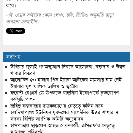
করে।
এই ওয়েব সাইটের কোন লেখা, ছবি, ভিডিও অনুমতি ছাড়া
ব্যবহার বেআইনি।
সর্বশেষ
উখিয়ায় জুলাই গণঅভ্যুত্থান দিবসে আলোচনা, রক্তদান ও উন্নত
খাবার বিতরণ
আলোচিত ৫০ হাজার পিস ইয়াবা আটকের মামলায় নাম নেই
ইয়াবার মুল মালিক ডালিম ও ভুট্টোর
ফরেস্ট রেঞ্জার্স ডে উপলক্ষে রাঙ্গুনিয়া ইকোপার্কে বৃক্ষরোপণ
কর্মসূচি পালন
জবিস্থ কক্সবাজার ছাত্রকল্যাণের নেতৃত্বে কলিম-নয়ন
হলদিয়াপালং ইউনিয়ন যুবদলের সাংগঠনিক উত্তর শাখার ৭
সদস্য বিশিষ্ট আংশিক কমিটি অনুমোদন
হাসপাতাল ছাড়লেন আহত ৫ বনকর্মী, এসিএফ’র নেতৃত্বে
ঘটনাস্থল পরিদর্শন