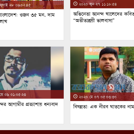
২০২০ জুন ২৭ ১১:১৮:৫৪
ুলাই ২৮ ০৬:০২:৪৫
অভিনেতা আনন্দ খালেদের কবিত
 বাংলাদেশ: ওজন ৩৫ মন, দাম
“অতীতাশ্রয়ী ভালবাসা”
 লাখ
ে ০৯ ০১:০৫:২৩
২০২০ মে ০৭ ০৫:০৩:৩০
্দর আগামীর প্রত্যাশায় ধন্যবাদ
বিষন্নতা: এক নীরব ঘাতকের না
!