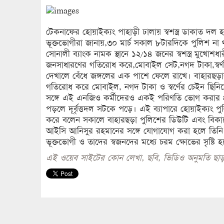
টেকনাফের হোয়াইক্যং পাহাড়ী ঢালায় স্বশস্ত্র ডাকাত দল হ
ভূক্তভোগীরা জানায়,৩০ মার্চ সকাল ৮টারদিকে পুলিশ ন
সোনালী ব্যাংক নামক স্থানে ১২/১৪ জনের স্বশস্ত্র মুখোশ
জনসাধারণের গতিরোধ করে,মোবাইল সেট,নগদ টাকা,স্বর্ণা
দেখালে বেঁধে জঙ্গলের এক পাশে ফেলে রাখে। বাহারছড়া
গতিরোধ করে মোবাইল, নগদ টাকা ও স্বর্ণের চেইন ছিনিয়
সঙ্গে এই এনজিও কর্মীদেরও একই পরিণতি ভোগ করার প
পড়লে দূর্বৃত্তদল সটকে পড়ে। এই ব্যাপারে হোয়াইক্যং প
করে বলেন সকালে বাহারছড়া পুলিশের ডিউটি এবং বিকালে
আইসি আনিসুর রহমানের সঙ্গে যোগাযোগ করা হলে তিনি 
ভূক্তভোগী ও তাদের স্বজনদের মধ্যে চরম ক্ষোভের সৃষ্টি 
এই ওয়েব সাইটের কোন লেখা, ছবি, ভিডিও অনুমতি ছাড়