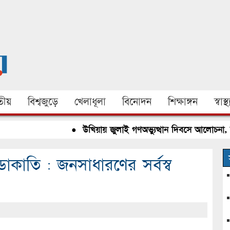
ীয়
বিশ্বজুড়ে
খেলাধূলা
বিনোদন
শিক্ষাঙ্গন
স্বাস্থ্
●
উখিয়ায় জুলাই গণঅভ্যুত্থান দিবসে আলোচনা, রক্ত
াকাতি : জনসাধারণের সর্বস্ব