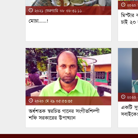
২০২০ জ
২০২১ ফেব্রুয়ারি ০৮ ০৮:৩১:১১
মিস্টার
মোচা……!
চাই ২০
২০২০ ম
২০২০ মে ২৯ ০৫:৫৩:৩৫
একটি সুন
অর্ধশতক স্বরচিত গানের সংগীতশিল্পী
সবাইকে
শফি সরকারের উপাখ্যান