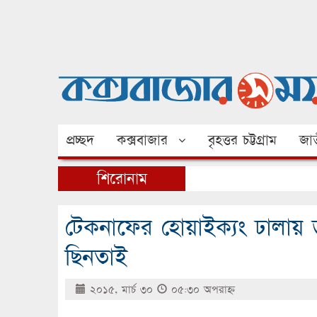
প্রচ্ছদ
কক্সবাজার
বৃহত্তর চট্টগ্রাম
জাত
শিরোনাম
টেকনাফের হোয়াইক্যং ঢালায় ড
ছিনতাই
২০১৫, মার্চ ৩০
০৫:৩০ অপরাহ্ণ