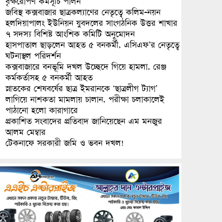
বৃক্ষরোপণ কর্মসূচি পালন
জবিস্থ কক্সবাজার ছাত্রকল্যাণের নেতৃত্বে কলিম-নয়ন
হলদিয়াপালং ইউনিয়ন যুবদলের সাংগঠনিক উত্তর শাখার
৭ সদস্য বিশিষ্ট আংশিক কমিটি অনুমোদন
হাসপাতাল ছাড়লেন আহত ৫ বনকর্মী, এসিএফ’র নেতৃত্বে
ঘটনাস্থল পরিদর্শন
কক্সবাজারে বনভূমি দখল উচ্ছেদে গিয়ে হামলা, রেঞ্জ
কর্মকর্তাসহ ৫ বনকর্মী আহত
স্নাতকের শেষবর্ষের ছাত্র ইমরানকে ‘ছাত্রলীগ ট্যাগ’
লাগিয়ে নাশকতা মামলায় চালান, পরীক্ষা চলাকালেই
পাঠানো হলো কারাগারে
প্রকাশিত সংবাদের প্রতিবাদ জানিয়েছেন এম মনজুর
আলম মেম্বার
টেকনাফে সরকারী জমি ও ভবন দখল!