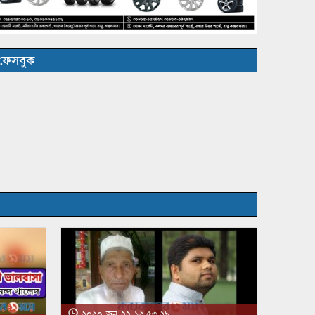
ফেসবুক
২০২০ জুন ২২ ১২:৫৩:২৯