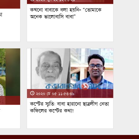
কখনো বাবাকে বলা হয়নি- “তোমাকে
া
অনেক ভালোবাসি বাবা”
২০২০ মে ০৫ ১১:৫৩:৩৯
কস্টের স্মৃতি: বাবা হারানো ছাত্রলীগ নেতা
ম
কফিলের কস্টের কথা!