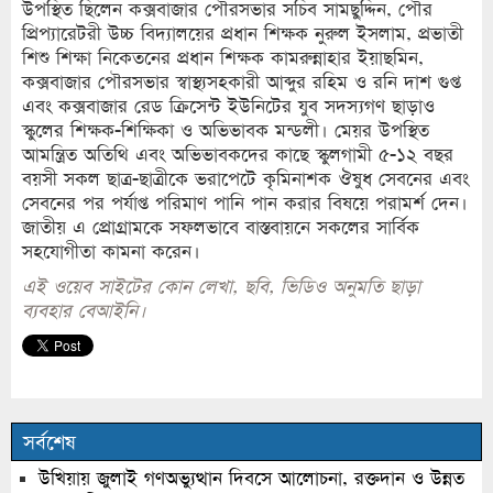
উপস্থিত ছিলেন কক্সবাজার পৌরসভার সচিব সামছুদ্দিন, পৌর
প্রিপ্যারেটরী উচ্চ বিদ্যালয়ের প্রধান শিক্ষক নুরুল ইসলাম, প্রভাতী
শিশু শিক্ষা নিকেতনের প্রধান শিক্ষক কামরুন্নাহার ইয়াছমিন,
কক্সবাজার পৌরসভার স্বাস্থ্যসহকারী আব্দুর রহিম ও রনি দাশ গুপ্ত
এবং কক্সবাজার রেড ক্রিসেন্ট ইউনিটের যুব সদস্যগণ ছাড়াও
স্কুলের শিক্ষক-শিক্ষিকা ও অভিভাবক মন্ডলী। মেয়র উপস্থিত
আমন্ত্রিত অতিথি এবং অভিভাবকদের কাছে স্কুলগামী ৫-১২ বছর
বয়সী সকল ছাত্র-ছাত্রীকে ভরাপেটে কৃমিনাশক ঔষুধ সেবনের এবং
সেবনের পর পর্যাপ্ত পরিমাণ পানি পান করার বিষয়ে পরামর্শ দেন।
জাতীয় এ প্রোগ্রামকে সফলভাবে বাস্তবায়নে সকলের সার্বিক
সহযোগীতা কামনা করেন।
এই ওয়েব সাইটের কোন লেখা, ছবি, ভিডিও অনুমতি ছাড়া
ব্যবহার বেআইনি।
সর্বশেষ
উখিয়ায় জুলাই গণঅভ্যুত্থান দিবসে আলোচনা, রক্তদান ও উন্নত