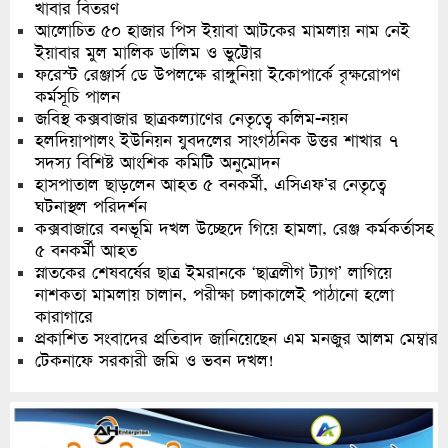
খাবার বিতরণ
আলোচিত ৫০ হাজার পিস ইয়াবা আটকের মামলায় নাম নেই
ইয়াবার মুল মালিক ডালিম ও ভুট্টোর
ফরেস্ট রেঞ্জার্স ডে উপলক্ষে রাঙ্গুনিয়া ইকোপার্কে বৃক্ষরোপণ
কর্মসূচি পালন
জবিস্থ কক্সবাজার ছাত্রকল্যাণের নেতৃত্বে কলিম-নয়ন
হলদিয়াপালং ইউনিয়ন যুবদলের সাংগঠনিক উত্তর শাখার ৭
সদস্য বিশিষ্ট আংশিক কমিটি অনুমোদন
হাসপাতাল ছাড়লেন আহত ৫ বনকর্মী, এসিএফ’র নেতৃত্বে
ঘটনাস্থল পরিদর্শন
কক্সবাজারে বনভূমি দখল উচ্ছেদে গিয়ে হামলা, রেঞ্জ কর্মকর্তাসহ
৫ বনকর্মী আহত
স্নাতকের শেষবর্ষের ছাত্র ইমরানকে ‘ছাত্রলীগ ট্যাগ’ লাগিয়ে
নাশকতা মামলায় চালান, পরীক্ষা চলাকালেই পাঠানো হলো
কারাগারে
প্রকাশিত সংবাদের প্রতিবাদ জানিয়েছেন এম মনজুর আলম মেম্বার
টেকনাফে সরকারী জমি ও ভবন দখল!