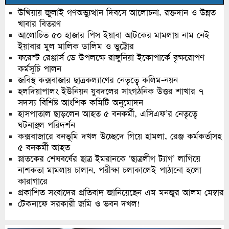
উখিয়ায় জুলাই গণঅভ্যুত্থান দিবসে আলোচনা, রক্তদান ও উন্নত
খাবার বিতরণ
আলোচিত ৫০ হাজার পিস ইয়াবা আটকের মামলায় নাম নেই
ইয়াবার মুল মালিক ডালিম ও ভুট্টোর
ফরেস্ট রেঞ্জার্স ডে উপলক্ষে রাঙ্গুনিয়া ইকোপার্কে বৃক্ষরোপণ
কর্মসূচি পালন
জবিস্থ কক্সবাজার ছাত্রকল্যাণের নেতৃত্বে কলিম-নয়ন
হলদিয়াপালং ইউনিয়ন যুবদলের সাংগঠনিক উত্তর শাখার ৭
সদস্য বিশিষ্ট আংশিক কমিটি অনুমোদন
হাসপাতাল ছাড়লেন আহত ৫ বনকর্মী, এসিএফ’র নেতৃত্বে
ঘটনাস্থল পরিদর্শন
কক্সবাজারে বনভূমি দখল উচ্ছেদে গিয়ে হামলা, রেঞ্জ কর্মকর্তাসহ
৫ বনকর্মী আহত
স্নাতকের শেষবর্ষের ছাত্র ইমরানকে ‘ছাত্রলীগ ট্যাগ’ লাগিয়ে
নাশকতা মামলায় চালান, পরীক্ষা চলাকালেই পাঠানো হলো
কারাগারে
প্রকাশিত সংবাদের প্রতিবাদ জানিয়েছেন এম মনজুর আলম মেম্বার
টেকনাফে সরকারী জমি ও ভবন দখল!