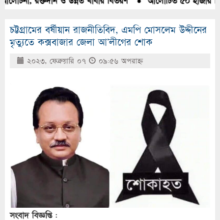
আলোচনা, রক্তদান ও উন্নত খাবার বিতরণ
●
আলোচিত ৫০ হাজার পিস ই
চট্টগ্রামের বর্ষীয়ান রাজনীতিবিদ, এমপি মোসলেম উদ্দীনের
মৃত্যুতে কক্সবাজার জেলা আ’লীগের শোক
২০২৩, ফেব্রুয়ারি ০৭
০৯:৫৬ অপরাহ্ণ
সংবাদ বিজ্ঞপ্তি :