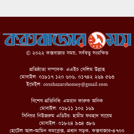
© ২০২২ কক্সবাজার সময়, সর্বস্বত্ব সংরক্ষিত
প্রতিষ্ঠাতা সম্পাদক: এএইচ সেলিম উল্লাহ
মোবাইল: ০১৮১৭ ১২০ ৬০৬, ০১৭৪২ ২৬৯ ৫৬৩
ইমেইল:
coxsbazarshomoy@gmail.com
বিশেষ প্রতিনিধি: এমরান ফারুক অনিক
মোবাইল: ০১৮১১ ১০২ ১৬৯
সিনিয়র নিউজরুম এডিটর: হামীম ফরহাদ সায়েম
মোবাইল: ০১৮২৪ ৯৩৪ ৩৮৬
হোটেল আল-আমিন কমপ্লেক্স, প্রধান সড়ক, কক্সবাজার-৪৭০০