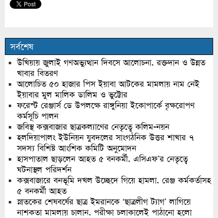
সর্বশেষ
উখিয়ায় জুলাই গণঅভ্যুত্থান দিবসে আলোচনা, রক্তদান ও উন্নত
খাবার বিতরণ
আলোচিত ৫০ হাজার পিস ইয়াবা আটকের মামলায় নাম নেই
ইয়াবার মুল মালিক ডালিম ও ভুট্টোর
ফরেস্ট রেঞ্জার্স ডে উপলক্ষে রাঙ্গুনিয়া ইকোপার্কে বৃক্ষরোপণ
কর্মসূচি পালন
জবিস্থ কক্সবাজার ছাত্রকল্যাণের নেতৃত্বে কলিম-নয়ন
হলদিয়াপালং ইউনিয়ন যুবদলের সাংগঠনিক উত্তর শাখার ৭
সদস্য বিশিষ্ট আংশিক কমিটি অনুমোদন
হাসপাতাল ছাড়লেন আহত ৫ বনকর্মী, এসিএফ’র নেতৃত্বে
ঘটনাস্থল পরিদর্শন
কক্সবাজারে বনভূমি দখল উচ্ছেদে গিয়ে হামলা, রেঞ্জ কর্মকর্তাসহ
৫ বনকর্মী আহত
স্নাতকের শেষবর্ষের ছাত্র ইমরানকে ‘ছাত্রলীগ ট্যাগ’ লাগিয়ে
নাশকতা মামলায় চালান, পরীক্ষা চলাকালেই পাঠানো হলো