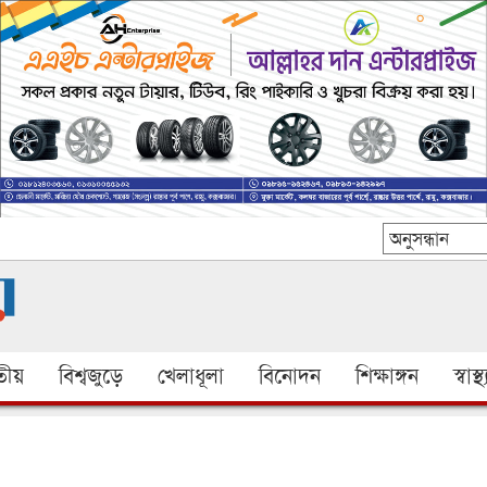
ীয়
বিশ্বজুড়ে
খেলাধূলা
বিনোদন
শিক্ষাঙ্গন
স্বাস্থ্