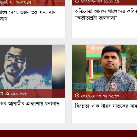
২০২০ জুন ২৭ ১১:১৮:৫৪
ুলাই ২৮ ০৬:০২:৪৫
অভিনেতা আনন্দ খালেদের কবিত
 বাংলাদেশ: ওজন ৩৫ মন, দাম
“অতীতাশ্রয়ী ভালবাসা”
 লাখ
ে ০৯ ০১:০৫:২৩
২০২০ মে ০৭ ০৫:০৩:৩০
্দর আগামীর প্রত্যাশায় ধন্যবাদ
বিষন্নতা: এক নীরব ঘাতকের না
!