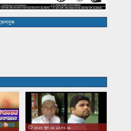
ফেসবুক
২০২০ জুন ২২ ১২:৫৩:২৯