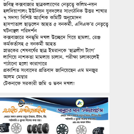
জবিস্থ কক্সবাজার ছাত্রকল্যাণের নেতৃত্বে কলিম-নয়ন
হলদিয়াপালং ইউনিয়ন যুবদলের সাংগঠনিক উত্তর শাখার
৭ সদস্য বিশিষ্ট আংশিক কমিটি অনুমোদন
হাসপাতাল ছাড়লেন আহত ৫ বনকর্মী, এসিএফ’র নেতৃত্বে
ঘটনাস্থল পরিদর্শন
কক্সবাজারে বনভূমি দখল উচ্ছেদে গিয়ে হামলা, রেঞ্জ
কর্মকর্তাসহ ৫ বনকর্মী আহত
স্নাতকের শেষবর্ষের ছাত্র ইমরানকে ‘ছাত্রলীগ ট্যাগ’
লাগিয়ে নাশকতা মামলায় চালান, পরীক্ষা চলাকালেই
পাঠানো হলো কারাগারে
প্রকাশিত সংবাদের প্রতিবাদ জানিয়েছেন এম মনজুর
আলম মেম্বার
টেকনাফে সরকারী জমি ও ভবন দখল!