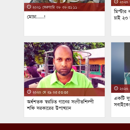
২০২০ জ
২০২১ ফেব্রুয়ারি ০৮ ০৮:৩১:১১
মিস্টার
মোচা……!
চাই ২০
২০২০ ম
২০২০ মে ২৯ ০৫:৫৩:৩৫
একটি সুন
অর্ধশতক স্বরচিত গানের সংগীতশিল্পী
সবাইকে
শফি সরকারের উপাখ্যান