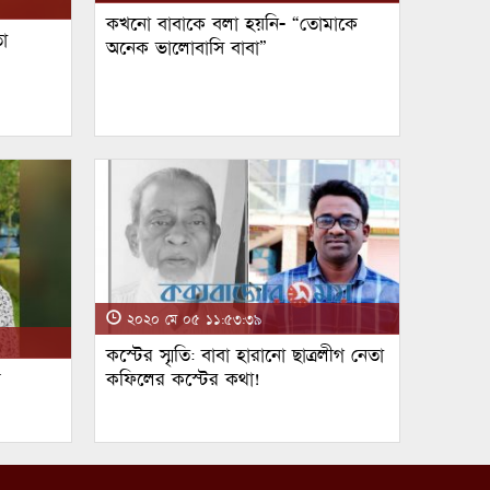
কখনো বাবাকে বলা হয়নি- “তোমাকে
া
অনেক ভালোবাসি বাবা”
২০২০ মে ০৫ ১১:৫৩:৩৯
কস্টের স্মৃতি: বাবা হারানো ছাত্রলীগ নেতা
ম
কফিলের কস্টের কথা!