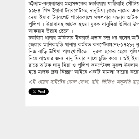
চট্টগ্রাম-কক্সবাজার মহাসড়কের চকরিয়ায় যাত্রীবাহি সৌদি
১১৮৪ পিস ইয়াবা ট্যাবলেটসহ দানুমিয়া (৩৩) নামের এ
দেয়া ইয়াবা ট্যাবলেট পাচারকালে মঙ্গলবার সন্ধ্যায় আট
পুলিশ । ইয়াবাসহ আটক হওয়া যুবক দানুমিয়া উখিয়া উপজ
আকরাম উল্লাহ ছেলে ।
চকরিয়া থানার অফিসার ইনচার্জ প্রভাষ চন্দ্র ধর বলেন,আট
জেলার মানিকছড়ি থানায় কর্মরত কনস্টেবল(নং-১৭২৮) নুর
নিজ বাড়ি উখিয়া পালংখালীতে । নুরুল হকের ছেলে পুলিশ 
নিয়ে যাওয়ার জন্য দানু মিয়ার সাথে চুক্তি করে । ওই ই
রাতে আটক দানু মিয়া ও পুলিশ কনস্টেবল নুরুল ইসলাম
হয়ে মাদক দ্রব্য নিয়ন্ত্রণ আইনে একটি মামলা দায়ের কর
এই ওয়েব সাইটের কোন লেখা, ছবি, ভিডিও অনুমতি ছাড়