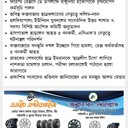
ফরেস্ট রেঞ্জার্স ডে উপলক্ষে রাঙ্গুনিয়া ইকোপার্কে বৃক্ষরোপণ
কর্মসূচি পালন
জবিস্থ কক্সবাজার ছাত্রকল্যাণের নেতৃত্বে কলিম-নয়ন
হলদিয়াপালং ইউনিয়ন যুবদলের সাংগঠনিক উত্তর শাখার ৭
সদস্য বিশিষ্ট আংশিক কমিটি অনুমোদন
হাসপাতাল ছাড়লেন আহত ৫ বনকর্মী, এসিএফ’র নেতৃত্বে
ঘটনাস্থল পরিদর্শন
কক্সবাজারে বনভূমি দখল উচ্ছেদে গিয়ে হামলা, রেঞ্জ কর্মকর্তাসহ
৫ বনকর্মী আহত
স্নাতকের শেষবর্ষের ছাত্র ইমরানকে ‘ছাত্রলীগ ট্যাগ’ লাগিয়ে
নাশকতা মামলায় চালান, পরীক্ষা চলাকালেই পাঠানো হলো
কারাগারে
প্রকাশিত সংবাদের প্রতিবাদ জানিয়েছেন এম মনজুর আলম মেম্বার