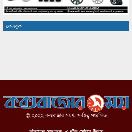
ফেসবুক
© ২০২২ কক্সবাজার সময়, সর্বস্বত্ব সংরক্ষিত
প্রতিষ্ঠাতা সম্পাদক: এএইচ সেলিম উল্লাহ