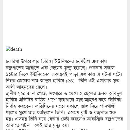
চকরিয়া উপজেলার চিরিঙ্গা ইউনিয়নের চরণদ্বীপ এলাকায়
বজ্রপাতের আঘাতে এক জেলের মৃত্যু হয়েছে। শুক্রবার সকাল
১১টার দিকে ইউনিয়নের একান্নবই পাড়া এলাকায় এ ঘটনা ঘটে।
নিহত জেলের নাম আব্দুল হাকিম (৫৪)। তিনি ওই এলাকার মৃত
আলী আহমদের ছেলে।
স্থানীয় সূত্রে জানা গেছে, সংসারে ৬ মেয়ে ২ ছেলের জনক আবদুল
হাকিম প্রতিদিন বাড়ির পাশে ছড়াখালে মাছ আহরণ করে জীবিকা
নির্বাহ করতেন। প্রতিদিনের মতো সকালে জাল নিয়ে পানখালী
খালের মুখে মাছ ধরছিলেন তিনি। এসময় বৃষ্টি ও বজ্রপাত শুরু
হয়। এসময় তিনি ঘরে ফেরার চেষ্ঠা করলেও আকস্মিক বজ্রপাতের
আঘাতে ঘটনা¯’লেই তার মৃত্যু হয়।