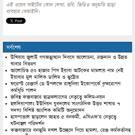
এই ওয়েব সাইটের কোন লেখা, ছবি, ভিডিও অনুমতি ছাড়া
ব্যবহার বেআইনি।
সর্বশেষ
উখিয়ায় জুলাই গণঅভ্যুত্থান দিবসে আলোচনা, রক্তদান ও উন্নত
খাবার বিতরণ
আলোচিত ৫০ হাজার পিস ইয়াবা আটকের মামলায় নাম নেই
ইয়াবার মুল মালিক ডালিম ও ভুট্টোর
ফরেস্ট রেঞ্জার্স ডে উপলক্ষে রাঙ্গুনিয়া ইকোপার্কে বৃক্ষরোপণ
কর্মসূচি পালন
জবিস্থ কক্সবাজার ছাত্রকল্যাণের নেতৃত্বে কলিম-নয়ন
হলদিয়াপালং ইউনিয়ন যুবদলের সাংগঠনিক উত্তর শাখার ৭
সদস্য বিশিষ্ট আংশিক কমিটি অনুমোদন
হাসপাতাল ছাড়লেন আহত ৫ বনকর্মী, এসিএফ’র নেতৃত্বে
ঘটনাস্থল পরিদর্শন
কক্সবাজারে বনভূমি দখল উচ্ছেদে গিয়ে হামলা, রেঞ্জ কর্মকর্তাসহ