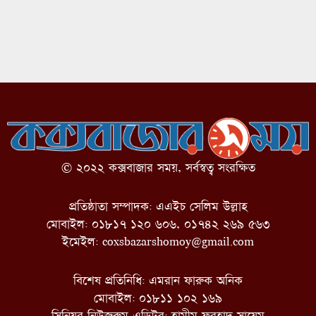
© ২০২২ কক্সবাজার সময়, সর্বস্বত্ব সংরক্ষিত
প্রতিষ্ঠাতা সম্পাদক: এএইচ সেলিম উল্লাহ
মোবাইল: ০১৮১৭ ১২০ ৬০৬, ০১৭৪২ ২৬৯ ৫৬৩
ইমেইল:
coxsbazarshomoy@gmail.com
বিশেষ প্রতিনিধি: এমরান ফারুক অনিক
মোবাইল: ০১৮১১ ১০২ ১৬৯
সিনিয়র নিউজরুম এডিটর: হামীম ফরহাদ সায়েম