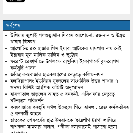
সর্বশেষ
উখিয়ায় জুলাই গণঅভ্যুত্থান দিবসে আলোচনা, রক্তদান ও উন্নত
খাবার বিতরণ
আলোচিত ৫০ হাজার পিস ইয়াবা আটকের মামলায় নাম নেই
ইয়াবার মুল মালিক ডালিম ও ভুট্টোর
ফরেস্ট রেঞ্জার্স ডে উপলক্ষে রাঙ্গুনিয়া ইকোপার্কে বৃক্ষরোপণ
কর্মসূচি পালন
জবিস্থ কক্সবাজার ছাত্রকল্যাণের নেতৃত্বে কলিম-নয়ন
হলদিয়াপালং ইউনিয়ন যুবদলের সাংগঠনিক উত্তর শাখার ৭
সদস্য বিশিষ্ট আংশিক কমিটি অনুমোদন
হাসপাতাল ছাড়লেন আহত ৫ বনকর্মী, এসিএফ’র নেতৃত্বে
ঘটনাস্থল পরিদর্শন
কক্সবাজারে বনভূমি দখল উচ্ছেদে গিয়ে হামলা, রেঞ্জ কর্মকর্তাসহ
৫ বনকর্মী আহত
স্নাতকের শেষবর্ষের ছাত্র ইমরানকে ‘ছাত্রলীগ ট্যাগ’ লাগিয়ে
নাশকতা মামলায় চালান, পরীক্ষা চলাকালেই পাঠানো হলো