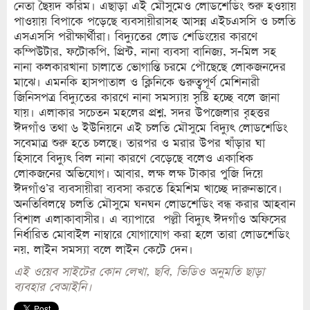
নেতা ছৈয়দ করিম। এছাড়া এই মৌসুমেও লোডশেডিং শুরু হওয়ায়
পাওয়ায় বিপাকে পড়েছে ব্যবসায়ীরাসহ আসন্ন এইচএসসি ও চলতি
এসএসসি পরীক্ষার্থীরা। বিদ্যুতের লোড শেডিংয়ের কারণে
কম্পিউটার, ফটোকপি, প্রিন্ট, নানা ব্যবসা বানিজ্য, স-মিল সহ
নানা কলকারখানা চালাতে ভোগান্তি চরমে পৌছেছে লোকজনদের
মাঝে। এমনকি হাসপাতাল ও ক্লিনিকে গুরুত্বপূর্ণ মেশিনারী
জিনিসপত্র বিদ্যুতের কারণে নানা সমস্যায় সৃষ্টি হচ্ছে বলে জানা
যায়। এলাকার সচেতন মহলের প্রশ্ন, সদর উপজেলার বৃহত্তর
ঈদগাঁও তথা ৬ ইউনিয়নে এই চলতি মৌসুমে বিদ্যুৎ লোডশেডিং
সবেমাত্র শুরু হতে চলছে। তারপর ও মরার উপর খাঁড়ার ঘা
হিসাবে বিদ্যুৎ বিল নানা কারণে বেড়েছে বলেও একাধিক
লোকজনের অভিযোগ। আবার, লক্ষ লক্ষ টাকার পুজি দিয়ে
ঈদগাঁও’র ব্যবসায়ীরা ব্যবসা করতে হিমশিম খাচ্ছে দারুনভাবে।
অনতিবিলম্বে চলতি মৌসুমে ঘনঘন লোডশেডিং বন্ধ করার আহবান
বিশাল এলাকাবাসীর। এ ব্যাপারে পল্লী বিদ্যুৎ ঈদগাঁও অফিসের
নির্ধারিত মোবাইল নাম্বারে যোগাযোগ করা হলে তারা লোডশেডিং
নয়, লাইন সমস্যা বলে লাইন কেটে দেন।
এই ওয়েব সাইটের কোন লেখা, ছবি, ভিডিও অনুমতি ছাড়া
ব্যবহার বেআইনি।