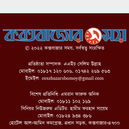
© ২০২২ কক্সবাজার সময়, সর্বস্বত্ব সংরক্ষিত
প্রতিষ্ঠাতা সম্পাদক: এএইচ সেলিম উল্লাহ
মোবাইল: ০১৮১৭ ১২০ ৬০৬, ০১৭৪২ ২৬৯ ৫৬৩
ইমেইল:
coxsbazarshomoy@gmail.com
বিশেষ প্রতিনিধি: এমরান ফারুক অনিক
মোবাইল: ০১৮১১ ১০২ ১৬৯
সিনিয়র নিউজরুম এডিটর: হামীম ফরহাদ সায়েম
মোবাইল: ০১৮২৪ ৯৩৪ ৩৮৬
হোটেল আল-আমিন কমপ্লেক্স, প্রধান সড়ক, কক্সবাজার-৪৭০০