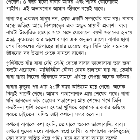
গেছেন। ৪ বছর হলো বাবার আদর এবং শাসন কোনোটিই
পাইনি। এই অভাববোধ আমার জীবনে রয়েই যাবে।
বাবা শুধু একজন মানুষ নন, স্রেফ একটি সম্পর্কের নাম নয়। বাবার
মধ্যে জড়িয়ে আছে বিশালত্বের এক অদ্ভুত মায়াবী প্রকাশ। বাবা
নামটা উচ্চারিত হওয়ার সঙ্গে সঙ্গে যেকোনো বয়সী সন্তানের হৃদয়ে
শ্রদ্ধা, কৃতজ্ঞতা আর ভালোবাসার এক অনুভব জাগে। বাবার ছায়া
শেষ বিকেলের বটগাছের ছায়ার চেয়েও বড়। যিনি তাঁর সন্তানকে
জীবনের সব উত্তাপ থেকে সামলে রাখেন।
পৃথিবীতে যাঁর বাবা নেই সে-ই বোঝে বাবার ভালোবাসা তার জন্য
কতটা প্রয়োজন। মাঝিবিহীন নৌকা যেমন চালানো যায় না, তেমনি
বাবা ছাড়া নিজের জীবনকে সামনে এগিয়ে নেওয়া অনেক কষ্টকর।
বাবার মৃত্যুর পর প্রায় ২০টি বছর অতিক্রম হয়ে গেছে৷ অনেক
কিছুই পাল্টে গেছে। আমার পড়াশোনাও প্রায় শেষের পথে। বাবা
যদি জানতেন তাঁর ছেলের পড়াশোনা প্রায় শেষের পথে তিনি
কতই–না খুশি হতেন! হয়তো খুশিতে আমাকে একবার জড়িয়ে
ধরতে চাইতেন! যদিও এটা কখনো সম্ভব হবে না।
কখনো বাবাকে বলা হয়নি, তোমাকে অনেক ভালোবাসি, বাবা।
এখনো ঘুমের মধ্যে বাবাকে স্বপ্নে দেখি। আশপাশের সবকিছুতেই
যেন বাবার অস্তিত্ব খুঁজে পাই। মনে হয় বাবা আমার সঙ্গেই