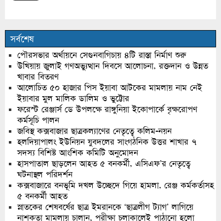
সর্বশেষ
পৌরসভার অর্থায়নে সেগুনবাগিচায় ৪টি রাস্তা নির্মাণ শুরু
উখিয়ায় জুলাই গণঅভ্যুত্থান দিবসে আলোচনা, রক্তদান ও উন্নত
খাবার বিতরণ
আলোচিত ৫০ হাজার পিস ইয়াবা আটকের মামলায় নাম নেই
ইয়াবার মুল মালিক ডালিম ও ভুট্টোর
ফরেস্ট রেঞ্জার্স ডে উপলক্ষে রাঙ্গুনিয়া ইকোপার্কে বৃক্ষরোপণ
কর্মসূচি পালন
জবিস্থ কক্সবাজার ছাত্রকল্যাণের নেতৃত্বে কলিম-নয়ন
হলদিয়াপালং ইউনিয়ন যুবদলের সাংগঠনিক উত্তর শাখার ৭
সদস্য বিশিষ্ট আংশিক কমিটি অনুমোদন
হাসপাতাল ছাড়লেন আহত ৫ বনকর্মী, এসিএফ’র নেতৃত্বে
ঘটনাস্থল পরিদর্শন
কক্সবাজারে বনভূমি দখল উচ্ছেদে গিয়ে হামলা, রেঞ্জ কর্মকর্তাসহ
৫ বনকর্মী আহত
স্নাতকের শেষবর্ষের ছাত্র ইমরানকে ‘ছাত্রলীগ ট্যাগ’ লাগিয়ে
নাশকতা মামলায় চালান, পরীক্ষা চলাকালেই পাঠানো হলো