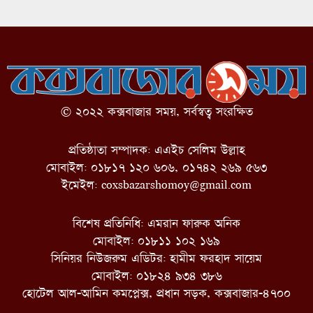
© ২০২২ কক্সবাজার সময়, সর্বস্বত্ব সংরক্ষিত
প্রতিষ্ঠাতা সম্পাদক: এএইচ সেলিম উল্লাহ
মোবাইল: ০১৮১৭ ১২০ ৬০৬, ০১৭৪২ ২৬৯ ৫৬৩
ইমেইল:
coxsbazarshomoy@gmail.com
বিশেষ প্রতিনিধি: এমরান ফারুক অনিক
মোবাইল: ০১৮১১ ১০২ ১৬৯
সিনিয়র নিউজরুম এডিটর: হামীম ফরহাদ সায়েম
মোবাইল: ০১৮২৪ ৯৩৪ ৩৮৬
হোটেল আল-আমিন কমপ্লেক্স, প্রধান সড়ক, কক্সবাজার-৪৭০০