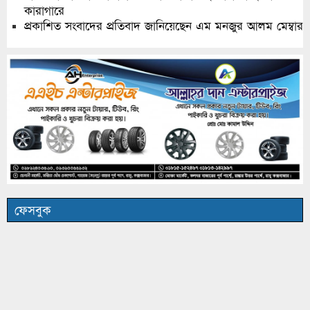
কারাগারে
প্রকাশিত সংবাদের প্রতিবাদ জানিয়েছেন এম মনজুর আলম মেম্বার
ফেসবুক