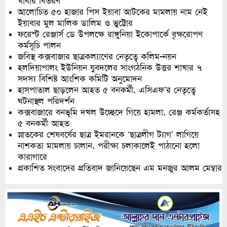
খাবার বিতরণ
আলোচিত ৫০ হাজার পিস ইয়াবা আটকের মামলায় নাম নেই
ইয়াবার মুল মালিক ডালিম ও ভুট্টোর
ফরেস্ট রেঞ্জার্স ডে উপলক্ষে রাঙ্গুনিয়া ইকোপার্কে বৃক্ষরোপণ
কর্মসূচি পালন
জবিস্থ কক্সবাজার ছাত্রকল্যাণের নেতৃত্বে কলিম-নয়ন
হলদিয়াপালং ইউনিয়ন যুবদলের সাংগঠনিক উত্তর শাখার ৭
সদস্য বিশিষ্ট আংশিক কমিটি অনুমোদন
হাসপাতাল ছাড়লেন আহত ৫ বনকর্মী, এসিএফ’র নেতৃত্বে
ঘটনাস্থল পরিদর্শন
কক্সবাজারে বনভূমি দখল উচ্ছেদে গিয়ে হামলা, রেঞ্জ কর্মকর্তাসহ
৫ বনকর্মী আহত
স্নাতকের শেষবর্ষের ছাত্র ইমরানকে ‘ছাত্রলীগ ট্যাগ’ লাগিয়ে
নাশকতা মামলায় চালান, পরীক্ষা চলাকালেই পাঠানো হলো
কারাগারে
প্রকাশিত সংবাদের প্রতিবাদ জানিয়েছেন এম মনজুর আলম মেম্বার