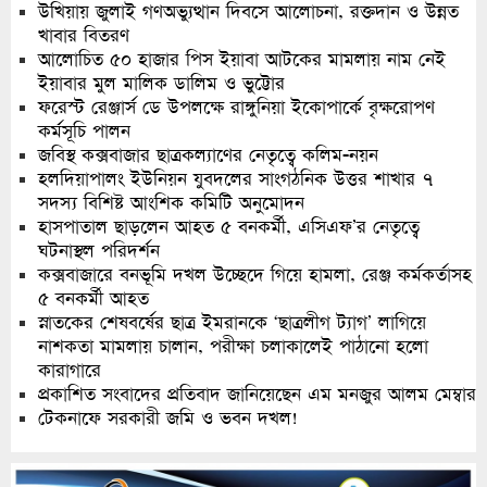
উখিয়ায় জুলাই গণঅভ্যুত্থান দিবসে আলোচনা, রক্তদান ও উন্নত
খাবার বিতরণ
আলোচিত ৫০ হাজার পিস ইয়াবা আটকের মামলায় নাম নেই
ইয়াবার মুল মালিক ডালিম ও ভুট্টোর
ফরেস্ট রেঞ্জার্স ডে উপলক্ষে রাঙ্গুনিয়া ইকোপার্কে বৃক্ষরোপণ
কর্মসূচি পালন
জবিস্থ কক্সবাজার ছাত্রকল্যাণের নেতৃত্বে কলিম-নয়ন
হলদিয়াপালং ইউনিয়ন যুবদলের সাংগঠনিক উত্তর শাখার ৭
সদস্য বিশিষ্ট আংশিক কমিটি অনুমোদন
হাসপাতাল ছাড়লেন আহত ৫ বনকর্মী, এসিএফ’র নেতৃত্বে
ঘটনাস্থল পরিদর্শন
কক্সবাজারে বনভূমি দখল উচ্ছেদে গিয়ে হামলা, রেঞ্জ কর্মকর্তাসহ
৫ বনকর্মী আহত
স্নাতকের শেষবর্ষের ছাত্র ইমরানকে ‘ছাত্রলীগ ট্যাগ’ লাগিয়ে
নাশকতা মামলায় চালান, পরীক্ষা চলাকালেই পাঠানো হলো
কারাগারে
প্রকাশিত সংবাদের প্রতিবাদ জানিয়েছেন এম মনজুর আলম মেম্বার
টেকনাফে সরকারী জমি ও ভবন দখল!