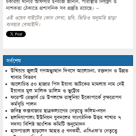
চকরিয়া থানার অফিসার ইনচার্জ জানান, পরিস্থিতি নিয়ন্ত্রণ ও
নাশকতা ঠেকাতে প্রশাসনিক সব প্রস্তুতি রয়েছে। –
এই ওয়েব সাইটের কোন লেখা, ছবি, ভিডিও অনুমতি ছাড়া
ব্যবহার বেআইনি।
সর্বশেষ
উখিয়ায় জুলাই গণঅভ্যুত্থান দিবসে আলোচনা, রক্তদান ও উন্নত
খাবার বিতরণ
আলোচিত ৫০ হাজার পিস ইয়াবা আটকের মামলায় নাম নেই
ইয়াবার মুল মালিক ডালিম ও ভুট্টোর
ফরেস্ট রেঞ্জার্স ডে উপলক্ষে রাঙ্গুনিয়া ইকোপার্কে বৃক্ষরোপণ
কর্মসূচি পালন
জবিস্থ কক্সবাজার ছাত্রকল্যাণের নেতৃত্বে কলিম-নয়ন
হলদিয়াপালং ইউনিয়ন যুবদলের সাংগঠনিক উত্তর শাখার ৭
সদস্য বিশিষ্ট আংশিক কমিটি অনুমোদন
হাসপাতাল ছাড়লেন আহত ৫ বনকর্মী, এসিএফ’র নেতৃত্বে