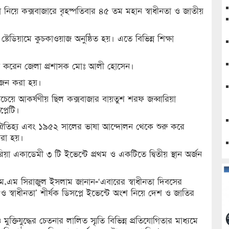
িপনা নিয়ে কক্সবাজারে বৃহষ্পতিবার ৪৫ তম মহান স্বাধীনতা ও জাতীয়
ষ্টেডিয়ামে কুচকাওয়াজ অনুষ্ঠিত হয়। এতে বিভিন্ন শিক্ষা
্ধিত করেন জেলা প্রশাসক মোঃ আলী হোসেন।
য়োজন করা হয়।
বচেয়ে আকর্ষণীয় ছিল কক্সবাজার বায়তুশ শরফ জব্বারিয়া
্লেটি।
স, ঐতিহ্য এবং ১৯৫২ সালের ভাষা আন্দোলন থেকে শুরু করে
 ধরা হয়।
রিয়া একাডেমী ৩ টি ইভেন্টে প্রথম ও একটিতে দ্বিতীয় স্থান অর্জন
এম,এম সিরাজুল ইসলাম জানান-‘এবারের স্বাধীনতা দিবসের
তি ও স্বাধীনতা’ শীর্ষক ডিসপ্লে ইভেন্টে অংশ নিয়ে দেশ ও জাতির
ক্তিযুদ্ধের চেতনার লালিত স্মৃতি বিভিন্ন প্রতিযোগিতার মাধ্যমে