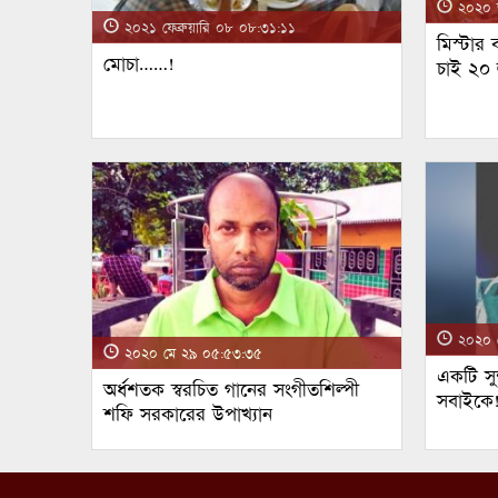
২০২০ জ
২০২১ ফেব্রুয়ারি ০৮ ০৮:৩১:১১
মিস্টার
মোচা……!
চাই ২০
২০২০ ম
২০২০ মে ২৯ ০৫:৫৩:৩৫
একটি সুন
অর্ধশতক স্বরচিত গানের সংগীতশিল্পী
সবাইকে
শফি সরকারের উপাখ্যান