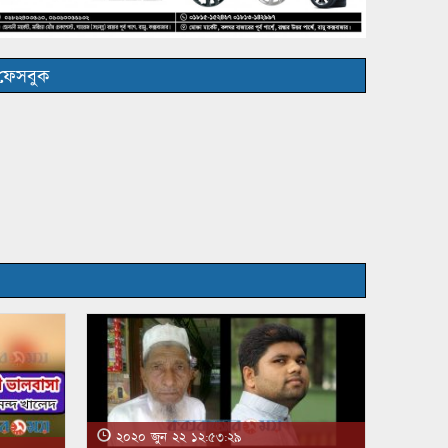
ফেসবুক
২০২০ জুন ২২ ১২:৫৩:২৯