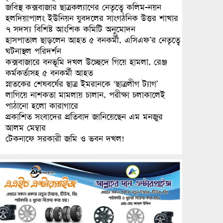
জবিস্থ কক্সবাজার ছাত্রকল্যাণের নেতৃত্বে কলিম-নয়ন
হলদিয়াপালং ইউনিয়ন যুবদলের সাংগঠনিক উত্তর শাখার
৭ সদস্য বিশিষ্ট আংশিক কমিটি অনুমোদন
হাসপাতাল ছাড়লেন আহত ৫ বনকর্মী, এসিএফ’র নেতৃত্বে
ঘটনাস্থল পরিদর্শন
কক্সবাজারে বনভূমি দখল উচ্ছেদে গিয়ে হামলা, রেঞ্জ
কর্মকর্তাসহ ৫ বনকর্মী আহত
স্নাতকের শেষবর্ষের ছাত্র ইমরানকে ‘ছাত্রলীগ ট্যাগ’
লাগিয়ে নাশকতা মামলায় চালান, পরীক্ষা চলাকালেই
পাঠানো হলো কারাগারে
প্রকাশিত সংবাদের প্রতিবাদ জানিয়েছেন এম মনজুর
আলম মেম্বার
টেকনাফে সরকারী জমি ও ভবন দখল!