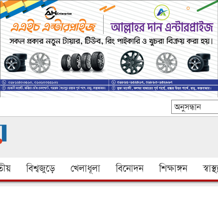
ীয়
বিশ্বজুড়ে
খেলাধূলা
বিনোদন
শিক্ষাঙ্গন
স্বাস্থ্