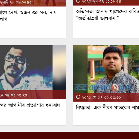
২০২০ জুন ২৭ ১১:১৮:৫৪
ুলাই ২৮ ০৬:০২:৪৫
অভিনেতা আনন্দ খালেদের কবিত
 বাংলাদেশ: ওজন ৩৫ মন, দাম
“অতীতাশ্রয়ী ভালবাসা”
 লাখ
ে ০৯ ০১:০৫:২৩
২০২০ মে ০৭ ০৫:০৩:৩০
্দর আগামীর প্রত্যাশায় ধন্যবাদ
বিষন্নতা: এক নীরব ঘাতকের না
!