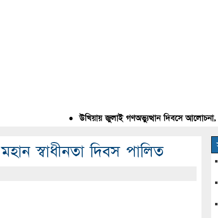
●
উখিয়ায় জুলাই গণঅভ্যুত্থান দিবসে আলোচনা, রক্ত
য় মহান স্বাধীনতা দিবস পালিত