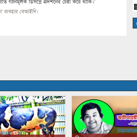
 গঠনমূলক ডিসপ্লে প্রদর্শনের চেষ্টা করে থাকি।’
া ব্যবহার বেআইনি।