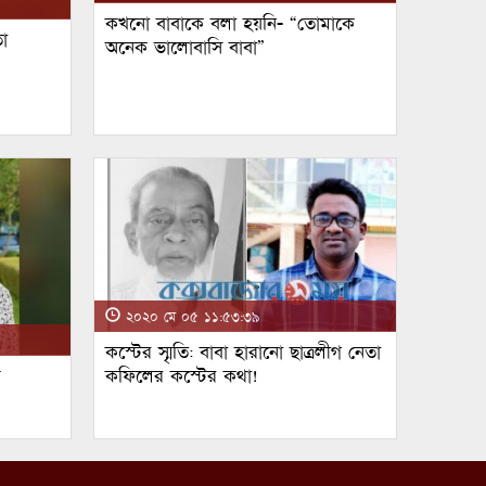
কখনো বাবাকে বলা হয়নি- “তোমাকে
া
অনেক ভালোবাসি বাবা”
২০২০ মে ০৫ ১১:৫৩:৩৯
কস্টের স্মৃতি: বাবা হারানো ছাত্রলীগ নেতা
ম
কফিলের কস্টের কথা!