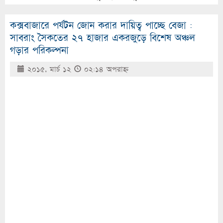
কক্সবাজারে পর্যটন জোন করার দায়িত্ব পাচ্ছে বেজা :
সাবরাং সৈকতের ২৭ হাজার একরজুড়ে বিশেষ অঞ্চল
গড়ার পরিকল্পনা
২০১৫, মার্চ ১২
০২:১৪ অপরাহ্ণ