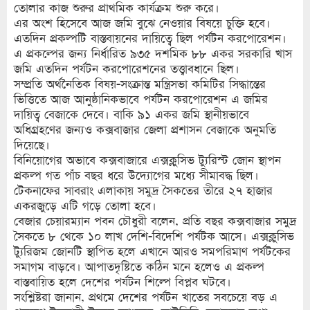
তোলার কাজ শুরুর প্রাথমিক কার্যক্রম শুরু করে।
এর অংশ হিসেবে আজ জমি বুঝে নেওয়ার বিষয়ে চুক্তি হবে।
এতদিন প্রকল্পটি বাস্তবায়নের দায়িত্বে ছিল পর্যটন করপোরেশন।
এ প্রকল্পের জন্য নির্ধারিত ৯৩৫ দশমিক ৮৮ একর সরকারি খাস
জমি এতদিন পর্যটন করপোরেশনের তত্ত্বাবধানে ছিল।
সম্প্রতি অর্থনৈতিক বিষয়-সংক্রান্ত মন্ত্রিসভা কমিটির সিদ্ধান্তের
ভিত্তিতে আজ আনুষ্ঠানিকভাবে পর্যটন করপোরেশন এ জমির
দায়িত্ব বেজাকে দেবে। বাকি ৯১ একর জমি স্থানীয়ভাবে
অধিগ্রহণের জন্যও কক্সবাজার জেলা প্রশাসন বেজাকে অনুমতি
দিয়েছে।
বিনিয়োগের অভাবে কক্সবাজারে এক্সক্লুসিভ ট্যুরিস্ট জোন স্থাপন
প্রকল্প গত পাঁচ বছর ধরে উদ্যোগের মধ্যে সীমাবদ্ধ ছিল।
টেকনাফের সাবরাং এলাকায় সমুদ্র সৈকতের তীরে ২৭ হাজার
একরজুড়ে এটি গড়ে তোলা হবে।
বেজার চেয়ারম্যান পবন চৌধুরী বলেন, প্রতি বছর কক্সবাজার সমুদ্র
সৈকতে ৮ থেকে ১০ লাখ দেশি-বিদেশি পর্যটক আসে। এক্সক্লুসিভ
ট্যুরিজম জোনটি স্থাপিত হলে এখানে আরও সমপরিমাণ পর্যটকের
সমাগম বাড়বে। আপাতদৃষ্টিতে কঠিন মনে হলেও এ প্রকল্প
বাস্তবায়িত হলে দেশের পর্যটন শিল্পে বিপ্লব ঘটবে।
সংশ্লিষ্টরা জানান, প্রথমে দেশের পর্যটন খাতের সবচেয়ে বড় এ