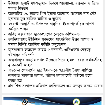
উখিয়ায় জুলাই গণঅভ্যুত্থান দিবসে আলোচনা, রক্তদান ও উন্নত
খাবার বিতরণ
আলোচিত ৫০ হাজার পিস ইয়াবা আটকের মামলায় নাম নেই
ইয়াবার মুল মালিক ডালিম ও ভুট্টোর
ফরেস্ট রেঞ্জার্স ডে উপলক্ষে রাঙ্গুনিয়া ইকোপার্কে বৃক্ষরোপণ
কর্মসূচি পালন
জবিস্থ কক্সবাজার ছাত্রকল্যাণের নেতৃত্বে কলিম-নয়ন
হলদিয়াপালং ইউনিয়ন যুবদলের সাংগঠনিক উত্তর শাখার ৭
সদস্য বিশিষ্ট আংশিক কমিটি অনুমোদন
হাসপাতাল ছাড়লেন আহত ৫ বনকর্মী, এসিএফ’র নেতৃত্বে
ঘটনাস্থল পরিদর্শন
কক্সবাজারে বনভূমি দখল উচ্ছেদে গিয়ে হামলা, রেঞ্জ কর্মকর্তাসহ
৫ বনকর্মী আহত
স্নাতকের শেষবর্ষের ছাত্র ইমরানকে ‘ছাত্রলীগ ট্যাগ’ লাগিয়ে
নাশকতা মামলায় চালান, পরীক্ষা চলাকালেই পাঠানো হলো
কারাগারে
প্রকাশিত সংবাদের প্রতিবাদ জানিয়েছেন এম মনজুর আলম মেম্বার