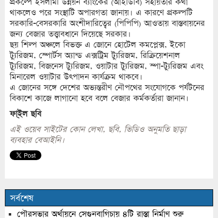
প্রকল্পে ইসলামী উন্নয়ন ব্যাংকের (আইডিবি) সহায়তার কথা
থাকলেও পরে সংস্থাটি অপারগতা জানায়। এ কারণে প্রকল্পটি
সরকারি-বেসরকারি অংশীদারিত্বের (পিপিপি) আওতায় বাস্তবায়নের
জন্য বেজার তত্ত্বাবধানে দিয়েছে সরকার।
ছয় শিল্প অঞ্চলে বিভক্ত এ জোনে হোটেল কমপ্লেক্স, ইকো
ট্যুরিজম, স্পোর্টস অ্যান্ড এক্সট্রিম ট্যুরিজম, রিক্রিয়েশনাল
ট্যুরিজম, বিজনেস ট্যুরিজম, ওয়াটার ট্যুরিজম, স্পা-ট্যুরিজম এবং
মিনারেল ওয়াটার উৎপাদন কার্যক্রম থাকবে।
এ জোনের সঙ্গে দেশের অভ্যন্তরীণ নৌপথের সংযোগকে পর্যটনের
বিকাশে কাজে লাগানো হবে বলে বেজার কর্মকর্তারা জানান।
ফা্ইল ছবি
এই ওয়েব সাইটের কোন লেখা, ছবি, ভিডিও অনুমতি ছাড়া
ব্যবহার বেআইনি।
সর্বশেষ
পৌরসভার অর্থায়নে সেগুনবাগিচায় ৪টি রাস্তা নির্মাণ শুরু