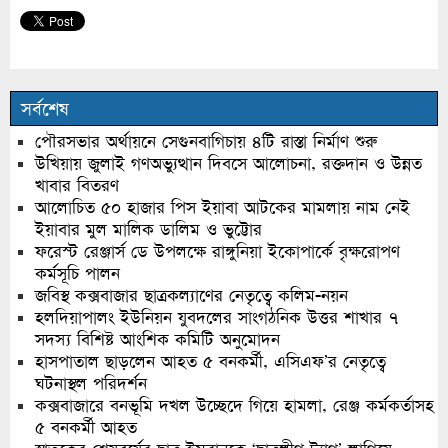
সর্বশেষ
পৌরসভার অর্থায়নে সেগুনবাগিচায় ৪টি রাস্তা নির্মাণ শুরু
উখিয়ায় জুলাই গণঅভ্যুত্থান দিবসে আলোচনা, রক্তদান ও উন্নত
খাবার বিতরণ
আলোচিত ৫০ হাজার পিস ইয়াবা আটকের মামলায় নাম নেই
ইয়াবার মুল মালিক ডালিম ও ভুট্টোর
ফরেস্ট রেঞ্জার্স ডে উপলক্ষে রাঙ্গুনিয়া ইকোপার্কে বৃক্ষরোপণ
কর্মসূচি পালন
জবিস্থ কক্সবাজার ছাত্রকল্যাণের নেতৃত্বে কলিম-নয়ন
হলদিয়াপালং ইউনিয়ন যুবদলের সাংগঠনিক উত্তর শাখার ৭
সদস্য বিশিষ্ট আংশিক কমিটি অনুমোদন
হাসপাতাল ছাড়লেন আহত ৫ বনকর্মী, এসিএফ’র নেতৃত্বে
ঘটনাস্থল পরিদর্শন
কক্সবাজারে বনভূমি দখল উচ্ছেদে গিয়ে হামলা, রেঞ্জ কর্মকর্তাসহ
৫ বনকর্মী আহত