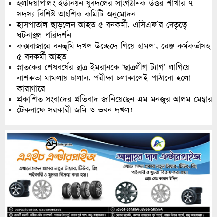
হলদিয়াপালং ইউনিয়ন যুবদলের সাংগঠনিক উত্তর শাখার ৭
সদস্য বিশিষ্ট আংশিক কমিটি অনুমোদন
হাসপাতাল ছাড়লেন আহত ৫ বনকর্মী, এসিএফ’র নেতৃত্বে
ঘটনাস্থল পরিদর্শন
কক্সবাজারে বনভূমি দখল উচ্ছেদে গিয়ে হামলা, রেঞ্জ কর্মকর্তাসহ
৫ বনকর্মী আহত
স্নাতকের শেষবর্ষের ছাত্র ইমরানকে ‘ছাত্রলীগ ট্যাগ’ লাগিয়ে
নাশকতা মামলায় চালান, পরীক্ষা চলাকালেই পাঠানো হলো
কারাগারে
প্রকাশিত সংবাদের প্রতিবাদ জানিয়েছেন এম মনজুর আলম মেম্বার
টেকনাফে সরকারী জমি ও ভবন দখল!