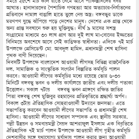
সময়ে ২৫শে মার্চ কাল রাতে নেমে আসে পাকিস্তানিদের বর্বর
আঘাত। হানাদারদের পৈশাচিক গণহত্যা আর অত্যাচার-নির্যাতনের
প্রতিবাদে দামাল বাঙালি হাতে তুলে নেয় অস্ত্র। বঙ্গবন্ধুর ডাকে
মরণপণ যুদ্ধে ঝাঁপিয়ে পড়ে দেশের মানুষ। দেশের এক প্রান্ত থেকে
অন্য প্রান্ত সবখানে শুরু হয় মুক্তিযুদ্ধ। দীর্ঘ ৯ মাসের সশস্ত্র
সংগ্রামের মাধ্যমে ৩০ লাখ প্রাণ আর দুই লাখ মা-বোনের ইজ্জতের
বিনিময়ে অবশেষে আসে সেই কাঙিক্ষত স্বাধীনতা। এদিকে ৭ই মার্চ
উপলক্ষে প্রেসিডেন্ট মো. আবদুল হামিদ, প্রধানমন্ত্রী শেখ হাসিনা
পৃথক বাণী দিয়েছেন।
দিবসটি উপলক্ষে বাংলাদেশ আওয়ামী লীগসহ বিভিন্ন রাজনৈতিক
দল, সামাজিক ও সাংস্কৃতিক সংগঠন বিস্তারিত কর্মসূচি পালন
করবে। আওয়ামী লীগের কর্মসূচির মধ্যে রয়েছে ভোর ৬-৩০
মিনিটে বঙ্গবন্ধু ভবন ও দলীয় কার্যালয়ে জাতীয় এবং দলীয় পতাকা
উত্তোলন। সকাল ৭টায় বঙ্গবন্ধু ভবন প্রাঙ্গণে রক্ষিত জাতির
পিতা বঙ্গবন্ধু শেখ মুজিবুর রহমানের প্রতিকৃতিতে শ্রদ্ধার্ঘ্য অর্পণ।
বিকাল ৩টায় ঐতিহাসিক সোহরাওয়ার্দী উদ্যানে জনসভা। এতে
সভাপতিত্ব করবেন আওয়ামী লীগের সভাপতি ও প্রধানমন্ত্রী শেখ
হাসিনা। আওয়ামী লীগের সাধারণ সম্পাদক এবং স্থানীয় সরকার,
পল্লী উন্নয়ন ও সমবায়মন্ত্রী সৈয়দ আশরাফুল ইসলাম এক বিবৃতিতে
ঐতিহাসিক ৭ই মার্চ পালন উপলক্ষে আওয়ামী লীগ গৃহীত কর্মসূচি
দেশবাসীর সঙ্গে যথাযোগ্য মর্যাদায় পালন করার জন্য আওয়ামী