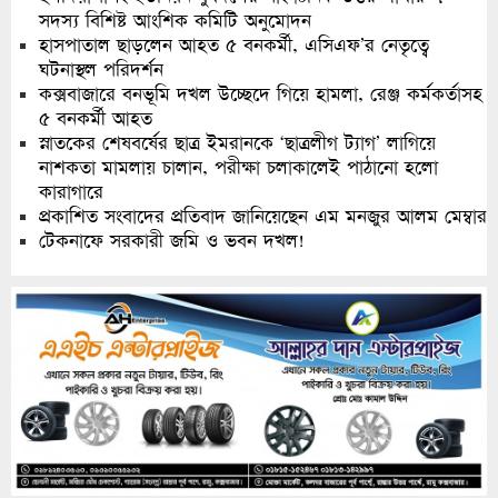
সদস্য বিশিষ্ট আংশিক কমিটি অনুমোদন
হাসপাতাল ছাড়লেন আহত ৫ বনকর্মী, এসিএফ’র নেতৃত্বে
ঘটনাস্থল পরিদর্শন
কক্সবাজারে বনভূমি দখল উচ্ছেদে গিয়ে হামলা, রেঞ্জ কর্মকর্তাসহ
৫ বনকর্মী আহত
স্নাতকের শেষবর্ষের ছাত্র ইমরানকে ‘ছাত্রলীগ ট্যাগ’ লাগিয়ে
নাশকতা মামলায় চালান, পরীক্ষা চলাকালেই পাঠানো হলো
কারাগারে
প্রকাশিত সংবাদের প্রতিবাদ জানিয়েছেন এম মনজুর আলম মেম্বার
টেকনাফে সরকারী জমি ও ভবন দখল!