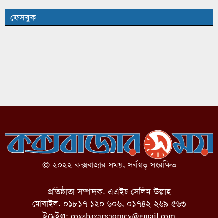
ফেসবুক
© ২০২২ কক্সবাজার সময়, সর্বস্বত্ব সংরক্ষিত
প্রতিষ্ঠাতা সম্পাদক: এএইচ সেলিম উল্লাহ
মোবাইল: ০১৮১৭ ১২০ ৬০৬, ০১৭৪২ ২৬৯ ৫৬৩
ইমেইল:
coxsbazarshomoy@gmail.com