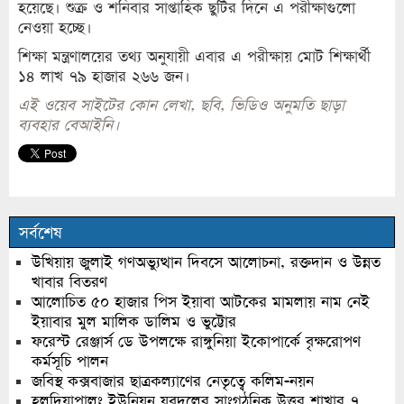
হয়েছে। শুক্র ও শনিবার সাপ্তাহিক ছুটির দিনে এ পরীক্ষাগুলো
নেওয়া হচ্ছে।
শিক্ষা মন্ত্রণালয়ের তথ্য অনুযায়ী এবার এ পরীক্ষায় মোট শিক্ষার্থী
১৪ লাখ ৭৯ হাজার ২৬৬ জন।
এই ওয়েব সাইটের কোন লেখা, ছবি, ভিডিও অনুমতি ছাড়া
ব্যবহার বেআইনি।
সর্বশেষ
উখিয়ায় জুলাই গণঅভ্যুত্থান দিবসে আলোচনা, রক্তদান ও উন্নত
খাবার বিতরণ
আলোচিত ৫০ হাজার পিস ইয়াবা আটকের মামলায় নাম নেই
ইয়াবার মুল মালিক ডালিম ও ভুট্টোর
ফরেস্ট রেঞ্জার্স ডে উপলক্ষে রাঙ্গুনিয়া ইকোপার্কে বৃক্ষরোপণ
কর্মসূচি পালন
জবিস্থ কক্সবাজার ছাত্রকল্যাণের নেতৃত্বে কলিম-নয়ন
হলদিয়াপালং ইউনিয়ন যুবদলের সাংগঠনিক উত্তর শাখার ৭