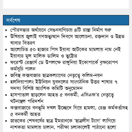
সর্বশেষ
পৌরসভার অর্থায়নে সেগুনবাগিচায় ৪টি রাস্তা নির্মাণ শুরু
উখিয়ায় জুলাই গণঅভ্যুত্থান দিবসে আলোচনা, রক্তদান ও উন্নত
খাবার বিতরণ
আলোচিত ৫০ হাজার পিস ইয়াবা আটকের মামলায় নাম নেই
ইয়াবার মুল মালিক ডালিম ও ভুট্টোর
ফরেস্ট রেঞ্জার্স ডে উপলক্ষে রাঙ্গুনিয়া ইকোপার্কে বৃক্ষরোপণ
কর্মসূচি পালন
জবিস্থ কক্সবাজার ছাত্রকল্যাণের নেতৃত্বে কলিম-নয়ন
হলদিয়াপালং ইউনিয়ন যুবদলের সাংগঠনিক উত্তর শাখার ৭
সদস্য বিশিষ্ট আংশিক কমিটি অনুমোদন
হাসপাতাল ছাড়লেন আহত ৫ বনকর্মী, এসিএফ’র নেতৃত্বে
ঘটনাস্থল পরিদর্শন
কক্সবাজারে বনভূমি দখল উচ্ছেদে গিয়ে হামলা, রেঞ্জ কর্মকর্তাসহ
৫ বনকর্মী আহত
স্নাতকের শেষবর্ষের ছাত্র ইমরানকে ‘ছাত্রলীগ ট্যাগ’ লাগিয়ে
নাশকতা মামলায় চালান, পরীক্ষা চলাকালেই পাঠানো হলো