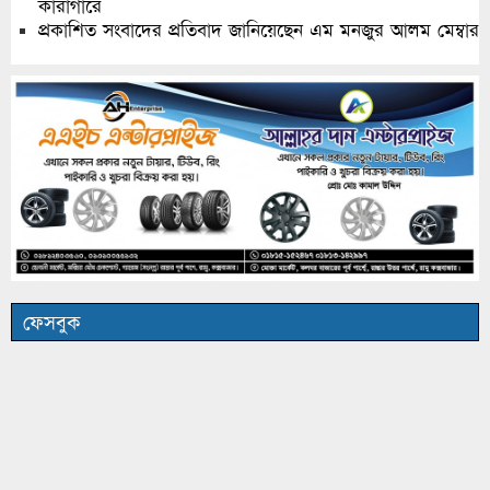
কারাগারে
প্রকাশিত সংবাদের প্রতিবাদ জানিয়েছেন এম মনজুর আলম মেম্বার
ফেসবুক