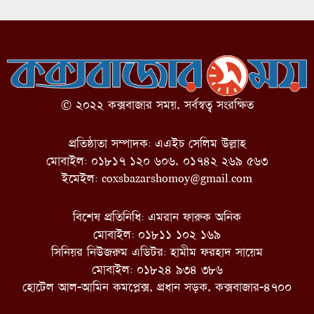
© ২০২২ কক্সবাজার সময়, সর্বস্বত্ব সংরক্ষিত
প্রতিষ্ঠাতা সম্পাদক: এএইচ সেলিম উল্লাহ
মোবাইল: ০১৮১৭ ১২০ ৬০৬, ০১৭৪২ ২৬৯ ৫৬৩
ইমেইল:
coxsbazarshomoy@gmail.com
বিশেষ প্রতিনিধি: এমরান ফারুক অনিক
মোবাইল: ০১৮১১ ১০২ ১৬৯
সিনিয়র নিউজরুম এডিটর: হামীম ফরহাদ সায়েম
মোবাইল: ০১৮২৪ ৯৩৪ ৩৮৬
হোটেল আল-আমিন কমপ্লেক্স, প্রধান সড়ক, কক্সবাজার-৪৭০০