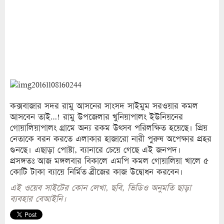
কক্সবাজার সদর রামু আসনের সাংসদ সাইমুম সরওয়ার কমল
আসবেন তাই…! রামু উপজেলার খুনিয়াপালং ইউনিয়নের
গোয়ালিয়াপালং গ্রামে অন্য রকম উৎসব পরিলক্ষিত হয়েছে। প্রিয়
নেতাকে বরন করতে এলাকার হাজারো নারী পুরুষ অপেক্ষার প্রহর
গুনছে। এছাড়া পোষ্টা, ব্যানারে চেয়ে গেছে এই জনপদ।
প্রসঙ্গতঃ আজ মঙ্গলবার বিকালে এমপি কমল গোয়ালিয়া খালে ৫
কোটি টাকা ব্যায়ে নির্মিত ব্রীজের কাজ উদ্বোধন করবেন।
এই ওয়েব সাইটের কোন লেখা, ছবি, ভিডিও অনুমতি ছাড়া
ব্যবহার বেআইনি।