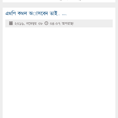
এমপি কমল অাসবেন তাই.. ….
২০১৬, নভেম্বর ০৮
০৪:০৭ অপরাহ্ণ