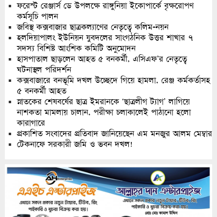
ফরেস্ট রেঞ্জার্স ডে উপলক্ষে রাঙ্গুনিয়া ইকোপার্কে বৃক্ষরোপণ
কর্মসূচি পালন
জবিস্থ কক্সবাজার ছাত্রকল্যাণের নেতৃত্বে কলিম-নয়ন
হলদিয়াপালং ইউনিয়ন যুবদলের সাংগঠনিক উত্তর শাখার ৭
সদস্য বিশিষ্ট আংশিক কমিটি অনুমোদন
হাসপাতাল ছাড়লেন আহত ৫ বনকর্মী, এসিএফ’র নেতৃত্বে
ঘটনাস্থল পরিদর্শন
কক্সবাজারে বনভূমি দখল উচ্ছেদে গিয়ে হামলা, রেঞ্জ কর্মকর্তাসহ
৫ বনকর্মী আহত
স্নাতকের শেষবর্ষের ছাত্র ইমরানকে ‘ছাত্রলীগ ট্যাগ’ লাগিয়ে
নাশকতা মামলায় চালান, পরীক্ষা চলাকালেই পাঠানো হলো
কারাগারে
প্রকাশিত সংবাদের প্রতিবাদ জানিয়েছেন এম মনজুর আলম মেম্বার
টেকনাফে সরকারী জমি ও ভবন দখল!