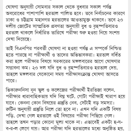
ঘোষণা অনুযায়ী সোমবার সকাল থেকে বুধবার সকাল পর্যন্ত
অবরোধের পাশাপাশি হরতাল পালিত হবে। তবে নির্বাচনের কারণে
ঢাকা ও চট্টগ্রাম মহানগর হরতালের আওতামুক্ত থাকবে। তবে ২০
দলীয় জোটের সাম্প্রতিক প্রবণতা অনুযায়ী বুধ ও বৃহস্পতিবারও
হরতাল থাকলে নির্ধারিত তারিখে পরীক্ষা শুরু হওয়া নিয়ে সংশয়
দেখা দিয়েছে।
তাই বিএনপির পরবর্তী ঘোষণা না হওয়া পর্যন্ত এ সম্পর্কে নিশ্চিত
হতে পারছে না পরীক্ষার্থী ও তাদের অভিভাবকরা। হরতাল বর্ধিত
করা হলে পরীক্ষার বিষয়ে সরকারের মঙ্গলবারের আগে ঘোষণার
সম্ভাবনা কম। ২০ দল যদি বুধ ও বৃহস্পতিবারও হরতাল দেয়,
তাহলে মঙ্গলবার যেকোনো সময় পরীক্ষাসংক্রান্ত ঘোষণা আসতে
পারে।
ভিকারুননিসা নূন স্কুল ও কলেজের পরীক্ষার্থী ইরতিজা বলেন,
পরীক্ষার ধারাবাহিকতায় যদি বিঘ্ন ঘটে, গোটা পরীক্ষাই খারাপ হয়ে
যাবে। কেননা কোন বিষয়ের প্রস্তুতি নেব, সেটাই বড় সমস্যা।
রুটিন অনুযায়ী প্রস্তুতি নিলে তো হবে না। এখন যদি একটি বিষয়
পড়ি, দেখা গেল হরতালে ওই বিষয়ের পরীক্ষা পিছিয়ে গেল।
তাহলে তখন পড়ার কোনো মূল্য থাকে না। এভাবেই একটা হ-য-
ব-র-ল লেগে যায়। আর পরীক্ষা যদি হরতালের মধ্যে অনুষ্ঠিত হয়,