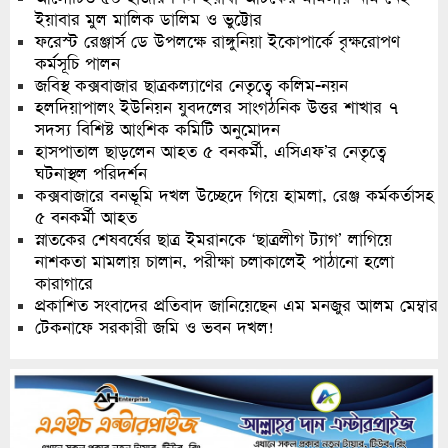
ইয়াবার মুল মালিক ডালিম ও ভুট্টোর
ফরেস্ট রেঞ্জার্স ডে উপলক্ষে রাঙ্গুনিয়া ইকোপার্কে বৃক্ষরোপণ
কর্মসূচি পালন
জবিস্থ কক্সবাজার ছাত্রকল্যাণের নেতৃত্বে কলিম-নয়ন
হলদিয়াপালং ইউনিয়ন যুবদলের সাংগঠনিক উত্তর শাখার ৭
সদস্য বিশিষ্ট আংশিক কমিটি অনুমোদন
হাসপাতাল ছাড়লেন আহত ৫ বনকর্মী, এসিএফ’র নেতৃত্বে
ঘটনাস্থল পরিদর্শন
কক্সবাজারে বনভূমি দখল উচ্ছেদে গিয়ে হামলা, রেঞ্জ কর্মকর্তাসহ
৫ বনকর্মী আহত
স্নাতকের শেষবর্ষের ছাত্র ইমরানকে ‘ছাত্রলীগ ট্যাগ’ লাগিয়ে
নাশকতা মামলায় চালান, পরীক্ষা চলাকালেই পাঠানো হলো
কারাগারে
প্রকাশিত সংবাদের প্রতিবাদ জানিয়েছেন এম মনজুর আলম মেম্বার
টেকনাফে সরকারী জমি ও ভবন দখল!