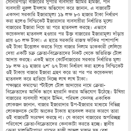
সোনারপাড়া বাজারের সুপারি ব্যবসায়ী আমির হামজা, পান
ব্যবসায়ী নুুরুল ইসলাম অভিযোগ করে জানান, এ বাজারটি
একসনা সরকারি ইজারামূল্য ১৯ লক্ষ ৮০ হাজার টাকা নির্ধারণ
করা হলেও সিন্ডিকেট ইজারাদার ব্যবসায়ীরা নির্ধারিত মূল্যে
বাজারের ইজারা নিয়ে তা পরে হাতবদল করছে। এভাবে
কয়েকদফা হাতবদল হওয়ার পর উক্ত বাজারের ইজারামূল্য দাঁড়ায়
প্রায় ৬০ লক্ষ টাকা। এ হাতে সরকারি রাজস্ব ফাঁকির পাশাপাশি
ওই টাকা উত্তোলন করতে গিয়ে বাজার নিলাম ডাককারী লেলিয়ে
দেয়া একটি চক্র ক্রেতা-বিক্রেতাদের নিকট থেকে অতিরিক্ত টোল
আদায় করছে। একই ভাবে কোর্টবাজারের সরকার নির্ধারিত মূল্য
১৮ লক্ষ ২৬ হাজার ৬শ’ ৬৭ টাকা নির্ধারণ করা হলেও সিন্ডিকেট
ওই টাকায় বাজার ইজারা গ্রহণ করে তা পর পর কয়েকদফা
হাতবদল করে হাতিয়ে নিচ্ছে লাখ লাখ টাকা।
পক্ষান্তরে কমান্ডো স্টাইলে টোল আদায়ের নামে ক্রেতা-
বিক্রেতাদের আর্থিক ভাবে হয়রানি করার অভিযোগ উঠেছে। উখিয়া
বাজারের ব্যবসায়ী শাহাব উদ্দিন, পরিমল সেনসহ একাধিক
লোকজন জানান, বাজার ইজারাদার উপ-ইজারার মাধ্যমে বিভিন্ন
লোকজনকে মোটা অংকের টাকায় হাতবদল করার কারণে তারা
ওই বাজারটি সংরক্ষণ করছে না। যে কারণে বাজারের অপরিচ্ছন্ন
পরিবেশে ক্রেতা-বিক্রেতাদের কেনাকাটা করতে হচ্ছে। স্থানীয়
ক্রেতা মালভিটাপাড়া গ্রামের হাজী আব্দুল মান্নান সহ বেশ