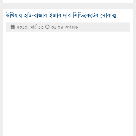
উখিয়ায় হাট-বাজার ইজারাদার সিন্ডিকেটের দৌরাত্ম
২০১৫, মার্চ ১৩
০১:০৪ অপরাহ্ণ