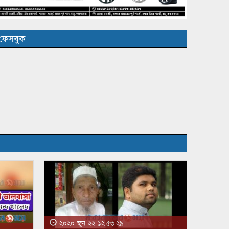
ফেসবুক
২০২০ জুন ২২ ১২:৫৩:২৯