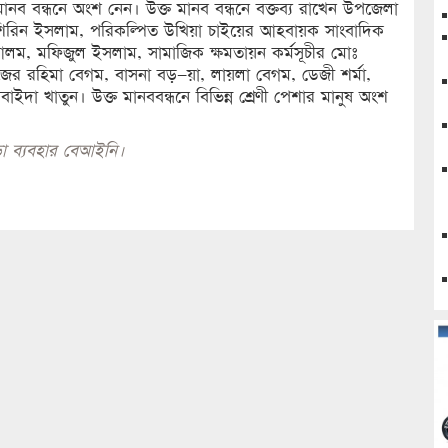
মানব বন্ধনে অংশ নেন। উক্ত মানব বন্ধনে বক্তব্য রাখেন উপজেলা
কর্তা শিরিন ইসলাম, পরিকল্পিত উখিয়া চাইয়ের আহবায়ক সাংবাদিক
ীর আলম, মফিজুল ইসলাম, সামাজিক ক্ষমতায়ন কর্মসূচীর মোঃ
জের রহিমা বেগম, বাসনা বড়–য়া, লায়লা বেগম, ডেজী শর্মা,
াইদা খাতুন। উক্ত মানববন্ধনে বিভিন্ন শ্রেণী পেশার মানুষ অংশ
া ব্যবহার বেআইনি।