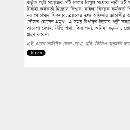
কর্তৃক পল্লী সমাজের ৫টি দলের বিপুল সংখ্যক নারী ওই 
নির্বাহী কর্মকর্তা হিল্লোল বিশ্বাস, মহিলা বিষয়ক কর্ম
নূর মোহাম্মদ সিকদার, ব্র্যাকের তথ্য অফিসার জাহাঙ্গ
দৌলত হোসেন প্রমূখ। এ সময় উপস্থিত ছিলেন পল্লী সমা
আয়েশা বেগম, নীতি শর্মা, বিনা শর্মা, অনিমা বড়–য়া, জোব
গ্রহণ করেন।
এই ওয়েব সাইটের কোন লেখা, ছবি, ভিডিও অনুমতি ছাড়