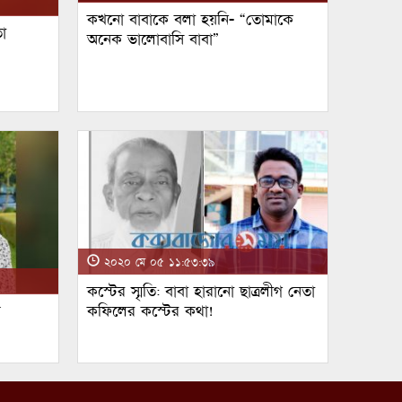
কখনো বাবাকে বলা হয়নি- “তোমাকে
া
অনেক ভালোবাসি বাবা”
২০২০ মে ০৫ ১১:৫৩:৩৯
কস্টের স্মৃতি: বাবা হারানো ছাত্রলীগ নেতা
ম
কফিলের কস্টের কথা!