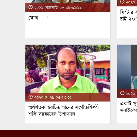
২০২০ জ
২০২১ ফেব্রুয়ারি ০৮ ০৮:৩১:১১
মিস্টার
মোচা……!
চাই ২০
২০২০ ম
২০২০ মে ২৯ ০৫:৫৩:৩৫
একটি সুন
অর্ধশতক স্বরচিত গানের সংগীতশিল্পী
সবাইকে
শফি সরকারের উপাখ্যান