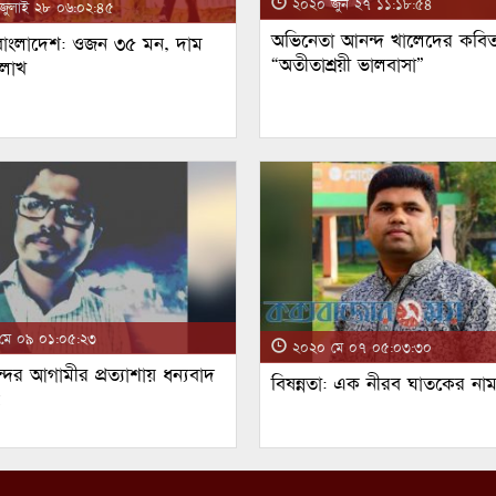
২০২০ জুন ২৭ ১১:১৮:৫৪
ুলাই ২৮ ০৬:০২:৪৫
অভিনেতা আনন্দ খালেদের কবিত
 বাংলাদেশ: ওজন ৩৫ মন, দাম
“অতীতাশ্রয়ী ভালবাসা”
 লাখ
ে ০৯ ০১:০৫:২৩
২০২০ মে ০৭ ০৫:০৩:৩০
্দর আগামীর প্রত্যাশায় ধন্যবাদ
বিষন্নতা: এক নীরব ঘাতকের না
!