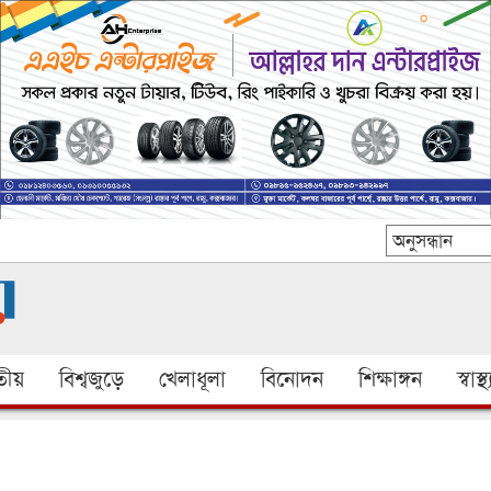
ীয়
বিশ্বজুড়ে
খেলাধূলা
বিনোদন
শিক্ষাঙ্গন
স্বাস্থ্