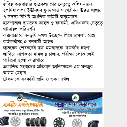
জবিস্থ কক্সবাজার ছাত্রকল্যাণের নেতৃত্বে কলিম-নয়ন
হলদিয়াপালং ইউনিয়ন যুবদলের সাংগঠনিক উত্তর শাখার
৭ সদস্য বিশিষ্ট আংশিক কমিটি অনুমোদন
হাসপাতাল ছাড়লেন আহত ৫ বনকর্মী, এসিএফ’র নেতৃত্বে
ঘটনাস্থল পরিদর্শন
কক্সবাজারে বনভূমি দখল উচ্ছেদে গিয়ে হামলা, রেঞ্জ
কর্মকর্তাসহ ৫ বনকর্মী আহত
স্নাতকের শেষবর্ষের ছাত্র ইমরানকে ‘ছাত্রলীগ ট্যাগ’
লাগিয়ে নাশকতা মামলায় চালান, পরীক্ষা চলাকালেই
পাঠানো হলো কারাগারে
প্রকাশিত সংবাদের প্রতিবাদ জানিয়েছেন এম মনজুর
আলম মেম্বার
টেকনাফে সরকারী জমি ও ভবন দখল!