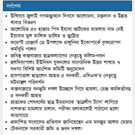
সর্বশেষ
উখিয়ায় জুলাই গণঅভ্যুত্থান দিবসে আলোচনা, রক্তদান ও উন্নত
খাবার বিতরণ
আলোচিত ৫০ হাজার পিস ইয়াবা আটকের মামলায় নাম নেই
ইয়াবার মুল মালিক ডালিম ও ভুট্টোর
ফরেস্ট রেঞ্জার্স ডে উপলক্ষে রাঙ্গুনিয়া ইকোপার্কে বৃক্ষরোপণ
কর্মসূচি পালন
জবিস্থ কক্সবাজার ছাত্রকল্যাণের নেতৃত্বে কলিম-নয়ন
হলদিয়াপালং ইউনিয়ন যুবদলের সাংগঠনিক উত্তর শাখার ৭
সদস্য বিশিষ্ট আংশিক কমিটি অনুমোদন
হাসপাতাল ছাড়লেন আহত ৫ বনকর্মী, এসিএফ’র নেতৃত্বে
ঘটনাস্থল পরিদর্শন
কক্সবাজারে বনভূমি দখল উচ্ছেদে গিয়ে হামলা, রেঞ্জ কর্মকর্তাসহ
৫ বনকর্মী আহত
স্নাতকের শেষবর্ষের ছাত্র ইমরানকে ‘ছাত্রলীগ ট্যাগ’ লাগিয়ে
নাশকতা মামলায় চালান, পরীক্ষা চলাকালেই পাঠানো হলো
কারাগারে
প্রকাশিত সংবাদের প্রতিবাদ জানিয়েছেন এম মনজুর আলম মেম্বার
টেকনাফে সরকারী জমি ও ভবন দখল!