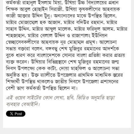
কর্মকর্তা রাহানুল ইসলাম মিয়া, উখিয়া উচ্চ বিদ্যালয়ের প্রধান
শিক্ষক আবুল হোছাইন সিরাজী, উখিয়া কৃষকলীগের আহবায়ক
কাজী আক্তার উদ্দিন টুনু। অন্যান্যদের মাঝে উপস্থিত ছিলেন,
মাষ্টার মোজাম্মেল হক আজাদ, মাষ্টার বদিউর রহমান, মাষ্টার
সাহাব উদ্দিন, মাষ্টার আব্দুল মালেক, মাষ্টার ফরিদুল আলম, মাষ্টার
শাহজাহান, মাষ্টার বেলাল উদ্দিন ও রাজাপালং ইউনিয়ন
স্বেচ্ছাসেবকলীগের আহবায়ক নূর মোহাম্মদ প্রমূখ। আলোচনা
সভায় বক্তারা বলেন, বঙ্গবন্ধু শেখ মুজিবুর রহমানের আদর্শকে
বুকে ধারণ করে বাংলাদেশকে সোনার বাংলা প্রতিষ্ঠা করার প্রত্যয়
ব্যক্ত করেন। উখিয়ার বিভিন্নস্থানে শেখ মুজিবুর রহমানের জন্ম
দিবস উপলক্ষ্যে কেক কাটা, দোয়া মাহফিল ও আলোচনা সভা
অনুষ্ঠিত হয়। উক্ত র‌্যালীতে উপজেলার প্রাথমিক মাধ্যমিক স্তরের
শিক্ষার্থী উপস্থিত থাকলেও জাতীয় দিবসে উপজেলা প্রশাসনের
বেশী ভাগ কর্মকর্তা উপস্থিত ছিলেন না।
এই ওয়েব সাইটের কোন লেখা, ছবি, ভিডিও অনুমতি ছাড়া
ব্যবহার বেআইনি।