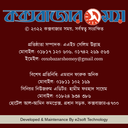
© ২০২২ কক্সবাজার সময়, সর্বস্বত্ব সংরক্ষিত
প্রতিষ্ঠাতা সম্পাদক: এএইচ সেলিম উল্লাহ
মোবাইল: ০১৮১৭ ১২০ ৬০৬, ০১৭৪২ ২৬৯ ৫৬৩
ইমেইল:
coxsbazarshomoy@gmail.com
বিশেষ প্রতিনিধি: এমরান ফারুক অনিক
মোবাইল: ০১৮১১ ১০২ ১৬৯
সিনিয়র নিউজরুম এডিটর: হামীম ফরহাদ সায়েম
মোবাইল: ০১৮২৪ ৯৩৪ ৩৮৬
হোটেল আল-আমিন কমপ্লেক্স, প্রধান সড়ক, কক্সবাজার-৪৭০০
Developed & Maintenance By
e2soft Technology