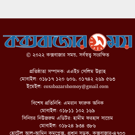
© ২০২২ কক্সবাজার সময়, সর্বস্বত্ব সংরক্ষিত
প্রতিষ্ঠাতা সম্পাদক: এএইচ সেলিম উল্লাহ
মোবাইল: ০১৮১৭ ১২০ ৬০৬, ০১৭৪২ ২৬৯ ৫৬৩
ইমেইল:
coxsbazarshomoy@gmail.com
বিশেষ প্রতিনিধি: এমরান ফারুক অনিক
মোবাইল: ০১৮১১ ১০২ ১৬৯
সিনিয়র নিউজরুম এডিটর: হামীম ফরহাদ সায়েম
মোবাইল: ০১৮২৪ ৯৩৪ ৩৮৬
হোটেল আল-আমিন কমপ্লেক্স, প্রধান সড়ক, কক্সবাজার-৪৭০০