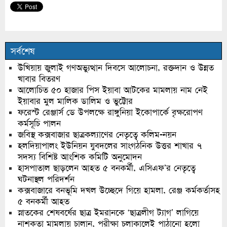
সর্বশেষ
উখিয়ায় জুলাই গণঅভ্যুত্থান দিবসে আলোচনা, রক্তদান ও উন্নত
খাবার বিতরণ
আলোচিত ৫০ হাজার পিস ইয়াবা আটকের মামলায় নাম নেই
ইয়াবার মুল মালিক ডালিম ও ভুট্টোর
ফরেস্ট রেঞ্জার্স ডে উপলক্ষে রাঙ্গুনিয়া ইকোপার্কে বৃক্ষরোপণ
কর্মসূচি পালন
জবিস্থ কক্সবাজার ছাত্রকল্যাণের নেতৃত্বে কলিম-নয়ন
হলদিয়াপালং ইউনিয়ন যুবদলের সাংগঠনিক উত্তর শাখার ৭
সদস্য বিশিষ্ট আংশিক কমিটি অনুমোদন
হাসপাতাল ছাড়লেন আহত ৫ বনকর্মী, এসিএফ’র নেতৃত্বে
ঘটনাস্থল পরিদর্শন
কক্সবাজারে বনভূমি দখল উচ্ছেদে গিয়ে হামলা, রেঞ্জ কর্মকর্তাসহ
৫ বনকর্মী আহত
স্নাতকের শেষবর্ষের ছাত্র ইমরানকে ‘ছাত্রলীগ ট্যাগ’ লাগিয়ে
নাশকতা মামলায় চালান, পরীক্ষা চলাকালেই পাঠানো হলো