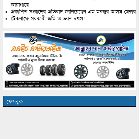
কারাগারে
প্রকাশিত সংবাদের প্রতিবাদ জানিয়েছেন এম মনজুর আলম মেম্বার
টেকনাফে সরকারী জমি ও ভবন দখল!
ফেসবুক