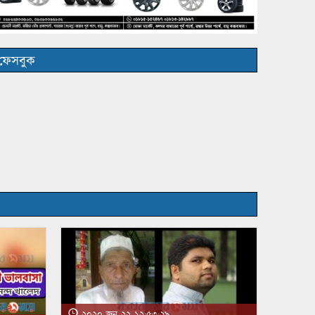
ফেসবুক
২০২০ জুন ২২ ১২:৫৩:২৯