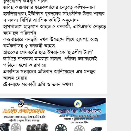
বৃক্ষরোপণ কর্মসূচি পালন
জবিস্থ কক্সবাজার ছাত্রকল্যাণের নেতৃত্বে কলিম-নয়ন
হলদিয়াপালং ইউনিয়ন যুবদলের সাংগঠনিক উত্তর শাখার
৭ সদস্য বিশিষ্ট আংশিক কমিটি অনুমোদন
হাসপাতাল ছাড়লেন আহত ৫ বনকর্মী, এসিএফ’র নেতৃত্বে
ঘটনাস্থল পরিদর্শন
কক্সবাজারে বনভূমি দখল উচ্ছেদে গিয়ে হামলা, রেঞ্জ
কর্মকর্তাসহ ৫ বনকর্মী আহত
স্নাতকের শেষবর্ষের ছাত্র ইমরানকে ‘ছাত্রলীগ ট্যাগ’
লাগিয়ে নাশকতা মামলায় চালান, পরীক্ষা চলাকালেই
পাঠানো হলো কারাগারে
প্রকাশিত সংবাদের প্রতিবাদ জানিয়েছেন এম মনজুর
আলম মেম্বার
টেকনাফে সরকারী জমি ও ভবন দখল!