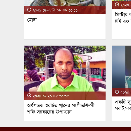
২০২০ জ
২০২১ ফেব্রুয়ারি ০৮ ০৮:৩১:১১
মিস্টার
মোচা……!
চাই ২০
২০২০ ম
২০২০ মে ২৯ ০৫:৫৩:৩৫
একটি সুন
অর্ধশতক স্বরচিত গানের সংগীতশিল্পী
সবাইকে
শফি সরকারের উপাখ্যান