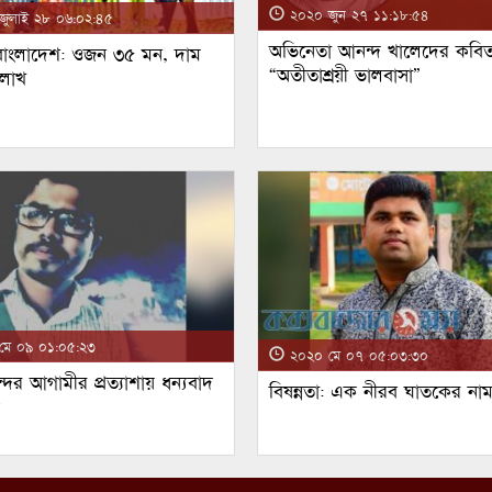
২০২০ জুন ২৭ ১১:১৮:৫৪
ুলাই ২৮ ০৬:০২:৪৫
অভিনেতা আনন্দ খালেদের কবিত
 বাংলাদেশ: ওজন ৩৫ মন, দাম
“অতীতাশ্রয়ী ভালবাসা”
 লাখ
ে ০৯ ০১:০৫:২৩
২০২০ মে ০৭ ০৫:০৩:৩০
্দর আগামীর প্রত্যাশায় ধন্যবাদ
বিষন্নতা: এক নীরব ঘাতকের না
!