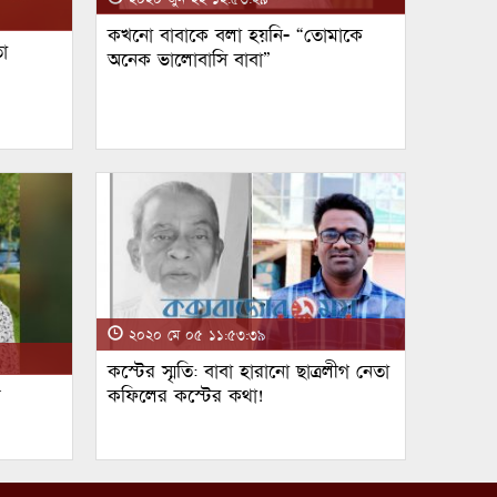
কখনো বাবাকে বলা হয়নি- “তোমাকে
া
অনেক ভালোবাসি বাবা”
২০২০ মে ০৫ ১১:৫৩:৩৯
কস্টের স্মৃতি: বাবা হারানো ছাত্রলীগ নেতা
ম
কফিলের কস্টের কথা!