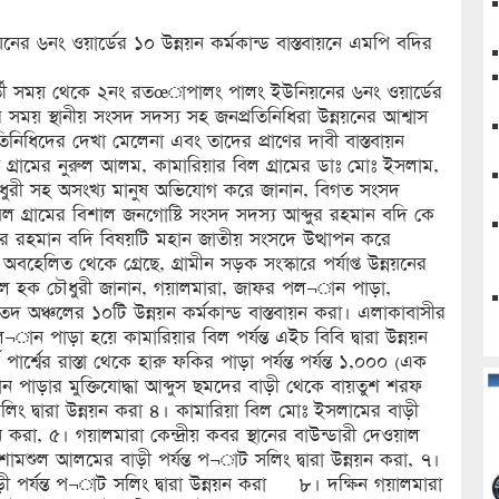
৬নং ওয়ার্ডের ১০ উন্নয়ন কর্মকান্ড বাস্তবায়নে এমপি বদির
বর্তী সময় থেকে ২নং রতœাপালং পালং ইউনিয়নের ৬নং ওয়ার্ডের
চনের সময় স্থানীয় সংসদ সদস্য সহ জনপ্রতিনিধিরা উন্নয়নের আশ্বাস
নিধিদের দেখা মেলেনা এবং তাদের প্রাণের দাবী বাস্তবায়ন
 গ্রামের নুরুল আলম, কামারিয়ার বিল গ্রামের ডাঃ মোঃ ইসলাম,
ৌধুরী সহ অসংখ্য মানুষ অভিযোগ করে জানান, বিগত সংসদ
ল গ্রামের বিশাল জনগোষ্টি সংসদ সদস্য আব্দুর রহমান বদি কে
দুর রহমান বদি বিষয়টি মহান জাতীয় সংসদে উত্থাপন করে
অবহেলিত থেকে গ্রেছে, গ্রামীন সড়ক সংস্কারে পর্যাপ্ত উন্নয়নের
ুদুল হক চৌধুরী জানান, গয়ালমারা, জাফর পল¬ান পাড়া,
 এতদ অঞ্চলের ১০টি উন্নয়ন কর্মকান্ড বাস্তবায়ন করা। এলাকাবাসীর
ান পাড়া হয়ে কামারিয়ার বিল পর্যন্ত এইচ বিবি দ্বারা উন্নয়ন
ার্শ্বের রাস্তা থেকে হারু ফকির পাড়া পর্যন্ত পর্যন্ত ১,০০০ (এক
পাড়ার মুক্তিযোদ্ধা আব্দুস ছমদের বাড়ী থেকে বায়তুশ শরফ
লিং দ্বারা উন্নয়ন করা ৪। কামারিয়া বিল মোঃ ইসলামের বাড়ী
ন করা, ৫। গয়ালমারা কেন্দ্রীয় কবর স্থানের বাউন্ডারী দেওয়াল
মশুল আলমের বাড়ী পর্যন্ত প¬াট সলিং দ্বারা উন্নয়ন করা, ৭।
ী পর্যন্ত প¬াট সলিং দ্বারা উন্নয়ন করা ৮। দক্ষিন গয়ালমারা