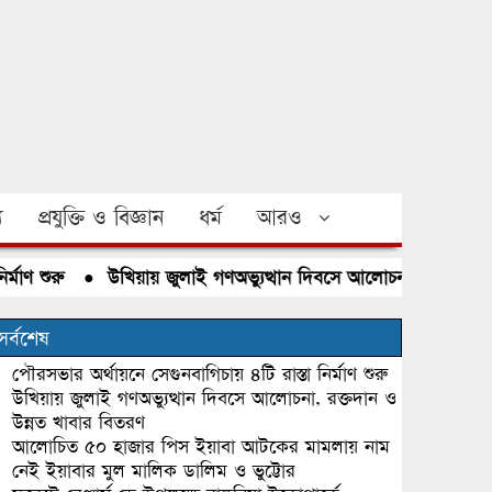
য
প্রযুক্তি ও বিজ্ঞান
ধর্ম
আরও
শুরু
●
উখিয়ায় জুলাই গণঅভ্যুত্থান দিবসে আলোচনা, রক্তদান ও উন্
সর্বশেষ
পৌরসভার অর্থায়নে সেগুনবাগিচায় ৪টি রাস্তা নির্মাণ শুরু
উখিয়ায় জুলাই গণঅভ্যুত্থান দিবসে আলোচনা, রক্তদান ও
উন্নত খাবার বিতরণ
আলোচিত ৫০ হাজার পিস ইয়াবা আটকের মামলায় নাম
নেই ইয়াবার মুল মালিক ডালিম ও ভুট্টোর