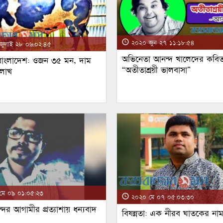
২০২০ জুন ২৭ ১১:১৮:৫৪
ুলাই ২৮ ০৬:০২:৪৫
অভিনেতা আনন্দ খালেদের কবিত
 বাংলাদেশ: ওজন ৩৫ মন, দাম
“অতীতাশ্রয়ী ভালবাসা”
 লাখ
ে ০৯ ০১:০৫:২৩
২০২০ মে ০৭ ০৫:০৩:৩০
্দর আগামীর প্রত্যাশায় ধন্যবাদ
বিষন্নতা: এক নীরব ঘাতকের না
!