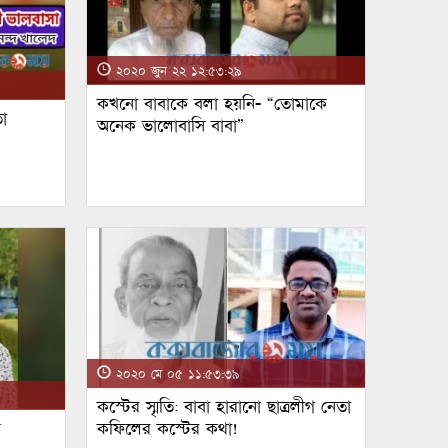
২০২০ জুন ২২ ১২:৫৩:২৯
কখনো বাবাকে বলা হয়নি- “তোমাকে
া
অনেক ভালোবাসি বাবা”
২০২০ মে ০৫ ১১:৫৩:৩৯
কস্টের স্মৃতি: বাবা হারানো ছাত্রলীগ নেতা
ম
কফিলের কস্টের কথা!