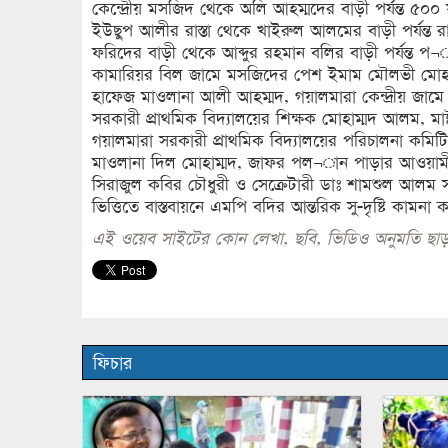
কেন্দ্রেীয় মসজিদ থেকে অলি আহম্মদের বাড়ী পর্যন্ত ৫০০
ইউছুপ আলীর রাস্তা থেকে খাইরুল আলমের বাড়ী পর্যন্ত র
ফরিদের বাড়ী থেকে আব্দুর রহমান বলির বাড়ী পর্যন্ত প¬া
কামারিয়র বিল জামে মসজিদের পেশ ইমাম মৌলভী মো
হাফেজ মাওলানা আলী আহম্মদ, গয়ালমারা কেন্দ্রীয় জা
সরকারী প্রাথমিক বিদ্যালয়ের শিক্ষক মোহাম্মদ আলম, মা
গয়ালমারা সরকারী প্রাথমিক বিদ্যালয়ের পরিচালনা কমিটি
মাওলানা দিল মোহাম্মদ, জাফর পল¬ান পাড়ার আওয়ামী
সিরাজুল কবির চৌধুরী ও সেক্রেটারী ডাঃ শামশুল আলম সহ
ভিত্তিতে বাস্তবায়নে এমপি বদির আন্তরিক সু-দৃষ্টি কামনা
এই ওয়েব সাইটের কোন লেখা, ছবি, ভিডিও অনুমতি ছাড়
ফিচার