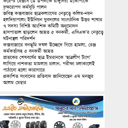
ফরেস্ট রেঞ্জার্স ডে উপলক্ষে রাঙ্গুনিয়া ইকোপার্কে
বৃক্ষরোপণ কর্মসূচি পালন
জবিস্থ কক্সবাজার ছাত্রকল্যাণের নেতৃত্বে কলিম-নয়ন
হলদিয়াপালং ইউনিয়ন যুবদলের সাংগঠনিক উত্তর শাখার
৭ সদস্য বিশিষ্ট আংশিক কমিটি অনুমোদন
হাসপাতাল ছাড়লেন আহত ৫ বনকর্মী, এসিএফ’র নেতৃত্বে
ঘটনাস্থল পরিদর্শন
কক্সবাজারে বনভূমি দখল উচ্ছেদে গিয়ে হামলা, রেঞ্জ
কর্মকর্তাসহ ৫ বনকর্মী আহত
স্নাতকের শেষবর্ষের ছাত্র ইমরানকে ‘ছাত্রলীগ ট্যাগ’
লাগিয়ে নাশকতা মামলায় চালান, পরীক্ষা চলাকালেই
পাঠানো হলো কারাগারে
প্রকাশিত সংবাদের প্রতিবাদ জানিয়েছেন এম মনজুর
আলম মেম্বার