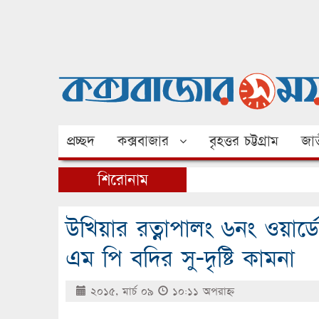
প্রচ্ছদ
কক্সবাজার
বৃহত্তর চট্টগ্রাম
জাত
শিরোনাম
উখিয়ার রত্নাপালং ৬নং ওয়ার্ডে
এম পি বদির সু-দৃষ্টি কামনা
২০১৫, মার্চ ০৯
১০:১১ অপরাহ্ণ