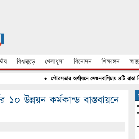
ীয়
বিশ্বজুড়ে
খেলাধূলা
বিনোদন
শিক্ষাঙ্গন
স্বাস্থ্
●
পৌরসভার অর্থায়নে সেগুনবাগিচায় ৪টি রাস্তা নির্মাণ 
র ১০ উন্নয়ন কর্মকান্ড বাস্তবায়নে