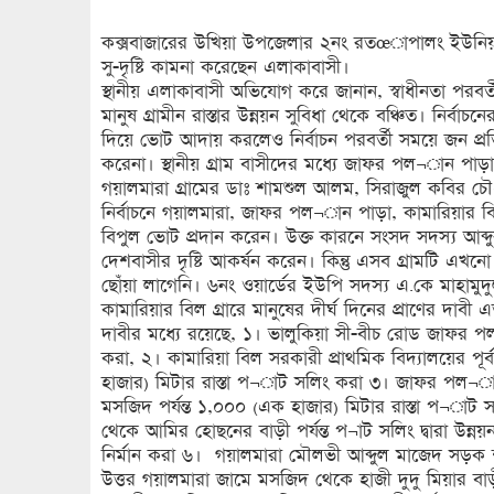
কক্সবাজারের উখিয়া উপজেলার ২নং রতœাপালং ইউনিয়নের 
সু-দৃষ্টি কামনা করেছেন এলাকাবাসী।
স্থানীয় এলাকাবাসী অভিযোগ করে জানান, স্বাধীনতা পর
মানুষ গ্রামীন রাস্তার উন্নয়ন সুবিধা থেকে বঞ্চিত। নির্বা
দিয়ে ভোট আদায় করলেও নির্বাচন পরবর্তী সময়ে জন প্রতি
করেনা। স্থানীয় গ্রাম বাসীদের মধ্যে জাফর পল¬ান পাড়া
গয়ালমারা গ্রামের ডাঃ শামশুল আলম, সিরাজুল কবির চ
নির্বাচনে গয়ালমারা, জাফর পল¬ান পাড়া, কামারিয়ার বি
বিপুল ভোট প্রদান করেন। উক্ত কারনে সংসদ সদস্য আব্
দেশবাসীর দৃষ্টি আকর্ষন করেন। কিন্তু এসব গ্রামটি এখনো 
ছোঁয়া লাগেনি। ৬নং ওয়ার্ডের ইউপি সদস্য এ.কে মাহাম
কামারিয়ার বিল গ্রারে মানুষের দীর্ঘ দিনের প্রাণের দাবী
দাবীর মধ্যে রয়েছে, ১। ভালুকিয়া সী-বীচ রোড জাফর পল¬
করা, ২। কামারিয়া বিল সরকারী প্রাথমিক বিদ্যালয়ের পূর্ব প
হাজার) মিটার রাস্তা প¬াট সলিং করা ৩। জাফর পল¬ান 
মসজিদ পর্যন্ত ১,০০০ (এক হাজার) মিটার রাস্তা প¬াট স
থেকে আমির হোছনের বাড়ী পর্যন্ত প¬াট সলিং দ্বারা উন্নয়
নির্মান করা ৬। গয়ালমারা মৌলভী আব্দুল মাজেদ সড়ক শা
উত্তর গয়ালমারা জামে মসজিদ থেকে হাজী দুদু মিয়ার বাড়