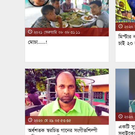
২০২০ জ
২০২১ ফেব্রুয়ারি ০৮ ০৮:৩১:১১
মিস্টার
মোচা……!
চাই ২০
২০২০ ম
২০২০ মে ২৯ ০৫:৫৩:৩৫
একটি সুন
অর্ধশতক স্বরচিত গানের সংগীতশিল্পী
সবাইকে