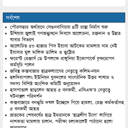
সর্বশেষ
পৌরসভার অর্থায়নে সেগুনবাগিচায় ৪টি রাস্তা নির্মাণ শুরু
উখিয়ায় জুলাই গণঅভ্যুত্থান দিবসে আলোচনা, রক্তদান ও উন্নত
খাবার বিতরণ
আলোচিত ৫০ হাজার পিস ইয়াবা আটকের মামলায় নাম নেই
ইয়াবার মুল মালিক ডালিম ও ভুট্টোর
ফরেস্ট রেঞ্জার্স ডে উপলক্ষে রাঙ্গুনিয়া ইকোপার্কে বৃক্ষরোপণ
কর্মসূচি পালন
জবিস্থ কক্সবাজার ছাত্রকল্যাণের নেতৃত্বে কলিম-নয়ন
হলদিয়াপালং ইউনিয়ন যুবদলের সাংগঠনিক উত্তর শাখার ৭
সদস্য বিশিষ্ট আংশিক কমিটি অনুমোদন
হাসপাতাল ছাড়লেন আহত ৫ বনকর্মী, এসিএফ’র নেতৃত্বে
ঘটনাস্থল পরিদর্শন
কক্সবাজারে বনভূমি দখল উচ্ছেদে গিয়ে হামলা, রেঞ্জ কর্মকর্তাসহ
৫ বনকর্মী আহত
স্নাতকের শেষবর্ষের ছাত্র ইমরানকে ‘ছাত্রলীগ ট্যাগ’ লাগিয়ে
নাশকতা মামলায় চালান, পরীক্ষা চলাকালেই পাঠানো হলো
কারাগারে