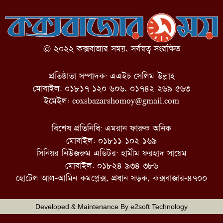
© ২০২২ কক্সবাজার সময়, সর্বস্বত্ব সংরক্ষিত
প্রতিষ্ঠাতা সম্পাদক: এএইচ সেলিম উল্লাহ
মোবাইল: ০১৮১৭ ১২০ ৬০৬, ০১৭৪২ ২৬৯ ৫৬৩
ইমেইল:
coxsbazarshomoy@gmail.com
বিশেষ প্রতিনিধি: এমরান ফারুক অনিক
মোবাইল: ০১৮১১ ১০২ ১৬৯
সিনিয়র নিউজরুম এডিটর: হামীম ফরহাদ সায়েম
মোবাইল: ০১৮২৪ ৯৩৪ ৩৮৬
হোটেল আল-আমিন কমপ্লেক্স, প্রধান সড়ক, কক্সবাজার-৪৭০০
Developed & Maintenance By
e2soft Technology