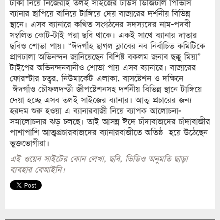
টাকা নিয়ে নিজেরাই তলই সাইজের ঢাউস ডিজিটাল পিভিসি
ব্যানার ছাপিয়ে বানিয়ে টাঙ্গিয়ে দেয় বাজারের দর্শনীয় বিভিন্ন
স্থানে। এসব ব্যানারে কথিত সংগঠনের সদস্যদের নাম-পদবী
সম্বলিত কোট-টাই পরা ছবি থাকে। একই সাথে ব্যানার দাতার
ছবিও শোভা পায়। “ঈদগাঁহ ছাগল ক্লাবের নব নির্বাচিত কমিটিকে
প্রাণঢালা অভিনন্দন জানিয়েছেন বিশিষ্ট বকলম জনাব ছক্কু মিয়া”
টাইপের অভিনন্দনবানীও শোভা পায় এসব ব্যানারে। বাজারের
ফোরস্টার চত্বর, নিউমার্কেট এলাকা, বাসষ্টেশন ও দক্ষিনে
ঈদগাঁও চৌফলদন্ডী জীপষ্টেশনসহ দর্শনীয় বিভিন্ন স্থানে টাঙ্গিয়ে
দেয়া হচ্ছে এসব তলই সাইজের ব্যানার। আত্ম প্রচারের জন্য
হরদম শুরু হওয়া এ ব্যানারবাজী নিয়ে ব্যাপক আলোচনা-
সমালোচনার ঝড় চলছে। তাই আসন্ন ঈদে চাঁদাবাজদের চাঁদাবাজীর
পাশাপাশি আত্মপ্রচারবাজদের ব্যানারবাজীতে অতিষ্ঠ হয়ে উঠেছেন
ভুক্তভোগীরা।
এই ওয়েব সাইটের কোন লেখা, ছবি, ভিডিও অনুমতি ছাড়া
ব্যবহার বেআইনি।