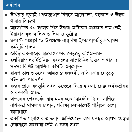
সর্বশেষ
উখিয়ায় জুলাই গণঅভ্যুত্থান দিবসে আলোচনা, রক্তদান ও উন্নত
খাবার বিতরণ
আলোচিত ৫০ হাজার পিস ইয়াবা আটকের মামলায় নাম নেই
ইয়াবার মুল মালিক ডালিম ও ভুট্টোর
ফরেস্ট রেঞ্জার্স ডে উপলক্ষে রাঙ্গুনিয়া ইকোপার্কে বৃক্ষরোপণ
কর্মসূচি পালন
জবিস্থ কক্সবাজার ছাত্রকল্যাণের নেতৃত্বে কলিম-নয়ন
হলদিয়াপালং ইউনিয়ন যুবদলের সাংগঠনিক উত্তর শাখার ৭
সদস্য বিশিষ্ট আংশিক কমিটি অনুমোদন
হাসপাতাল ছাড়লেন আহত ৫ বনকর্মী, এসিএফ’র নেতৃত্বে
ঘটনাস্থল পরিদর্শন
কক্সবাজারে বনভূমি দখল উচ্ছেদে গিয়ে হামলা, রেঞ্জ কর্মকর্তাসহ
৫ বনকর্মী আহত
স্নাতকের শেষবর্ষের ছাত্র ইমরানকে ‘ছাত্রলীগ ট্যাগ’ লাগিয়ে
নাশকতা মামলায় চালান, পরীক্ষা চলাকালেই পাঠানো হলো
কারাগারে
প্রকাশিত সংবাদের প্রতিবাদ জানিয়েছেন এম মনজুর আলম মেম্বার
টেকনাফে সরকারী জমি ও ভবন দখল!