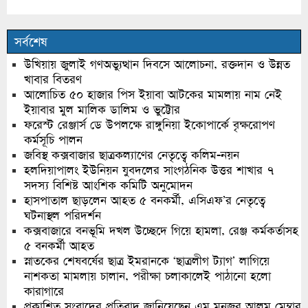
সর্বশেষ
উখিয়ায় জুলাই গণঅভ্যুত্থান দিবসে আলোচনা, রক্তদান ও উন্নত
খাবার বিতরণ
আলোচিত ৫০ হাজার পিস ইয়াবা আটকের মামলায় নাম নেই
ইয়াবার মুল মালিক ডালিম ও ভুট্টোর
ফরেস্ট রেঞ্জার্স ডে উপলক্ষে রাঙ্গুনিয়া ইকোপার্কে বৃক্ষরোপণ
কর্মসূচি পালন
জবিস্থ কক্সবাজার ছাত্রকল্যাণের নেতৃত্বে কলিম-নয়ন
হলদিয়াপালং ইউনিয়ন যুবদলের সাংগঠনিক উত্তর শাখার ৭
সদস্য বিশিষ্ট আংশিক কমিটি অনুমোদন
হাসপাতাল ছাড়লেন আহত ৫ বনকর্মী, এসিএফ’র নেতৃত্বে
ঘটনাস্থল পরিদর্শন
কক্সবাজারে বনভূমি দখল উচ্ছেদে গিয়ে হামলা, রেঞ্জ কর্মকর্তাসহ
৫ বনকর্মী আহত
স্নাতকের শেষবর্ষের ছাত্র ইমরানকে ‘ছাত্রলীগ ট্যাগ’ লাগিয়ে
নাশকতা মামলায় চালান, পরীক্ষা চলাকালেই পাঠানো হলো
কারাগারে
প্রকাশিত সংবাদের প্রতিবাদ জানিয়েছেন এম মনজুর আলম মেম্বার