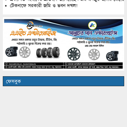
টেকনাফে সরকারী জমি ও ভবন দখল!
ফেসবুক