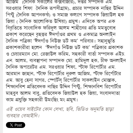
আজিম (দৈনিক সকালের কক্সবাজার), দপ্তর সম্পাদক এম.
সরওয়ার শিফা দৈনিক রূপসীগ্রাম), প্রচার সম্পাদক নাছির উদ্দিন
পিন্টু (দৈনিক আপনকন্ঠ) ও সমাজ কল্যাণ সম্পাদক জিয়াউল হক
জিয়া ( দৈনিক আলোকিত উখিয়া) প্রমুখ। এদিকে অপর এক
বিবৃতিতে সাংবাদিক ফরিদুল আলম শাহীনের প্রতি মমত্ববোধ
প্রকাশ করেছেন বৃহত্তর ঈদগাঁওর প্রথম ও একমাত্র অনলাইন
দৈনিক পত্রিকা ‘ঈদগাঁও নিউজ ডট কম’ পরিবার। সহানুভূতি
প্রকাশকারীরা হলেন ‘ঈদগাঁও নিউজ ডট কম’ পত্রিকার প্রকাশক
ও চেয়ারম্যান মো. রেজাউল করিম, সহকারী বার্তা সম্পাদক এইচ.
এন. আলম, ব্যবস্থাপনা সম্পাদক মো. হামিদুল হক, চীফ অনলাইন
দৈনিক অপারেটর এম. সরওয়ার শিফা, স্টাফ রিপোর্টার এম.
আরমান জাহান, স্টাফ রিপোর্টার নুরুল আজিম, স্টাফ রির্পোটার
এম. আবু হেনা সাগর, স্পোর্টস্ রিপোর্টার সাকলাইন মোস্তাক,
শিক্ষানবিশ প্রতিবেদক নাছির উদ্দিন পিন্টু, শিক্ষানবিশ রিপোর্টার
মাহবুব আলম বাবু, প্রতিবেদক জিয়াউল হক জিয়া, সংবাদদাতা
কাম প্রযুক্তি সহকারী উমংছিং মং প্রমুখ।
এই ওয়েব সাইটের কোন লেখা, ছবি, ভিডিও অনুমতি ছাড়া
ব্যবহার বেআইনি।