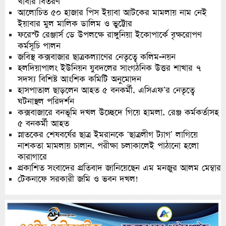
খাবার বিতরণ
আলোচিত ৫০ হাজার পিস ইয়াবা আটকের মামলায় নাম নেই
ইয়াবার মুল মালিক ডালিম ও ভুট্টোর
ফরেস্ট রেঞ্জার্স ডে উপলক্ষে রাঙ্গুনিয়া ইকোপার্কে বৃক্ষরোপণ
কর্মসূচি পালন
জবিস্থ কক্সবাজার ছাত্রকল্যাণের নেতৃত্বে কলিম-নয়ন
হলদিয়াপালং ইউনিয়ন যুবদলের সাংগঠনিক উত্তর শাখার ৭
সদস্য বিশিষ্ট আংশিক কমিটি অনুমোদন
হাসপাতাল ছাড়লেন আহত ৫ বনকর্মী, এসিএফ’র নেতৃত্বে
ঘটনাস্থল পরিদর্শন
কক্সবাজারে বনভূমি দখল উচ্ছেদে গিয়ে হামলা, রেঞ্জ কর্মকর্তাসহ
৫ বনকর্মী আহত
স্নাতকের শেষবর্ষের ছাত্র ইমরানকে ‘ছাত্রলীগ ট্যাগ’ লাগিয়ে
নাশকতা মামলায় চালান, পরীক্ষা চলাকালেই পাঠানো হলো
কারাগারে
প্রকাশিত সংবাদের প্রতিবাদ জানিয়েছেন এম মনজুর আলম মেম্বার
টেকনাফে সরকারী জমি ও ভবন দখল!