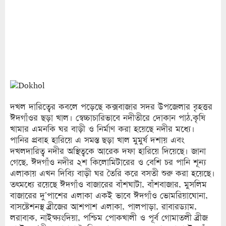
দখল দারিত্বের কবলে পড়েছে কক্সবাজার সদর উপজেলার বৃহত্তর
ঈদগাঁওর ছড়া খাল। স্বেচ্চাচারিভাবে নদীতীরে দোকান পাঠ,কৃষি
খামার এমনকি ঘর বাড়ী ও নির্মাণ করা হয়েছে নদীর মধ্যে।
পানির প্রবাহ হারিয়ে এ সমস্ত ছড়া খাল মুমুর্ষ দশায় এবং
দখলদারিত্ব নদীর অস্থিত্বকে আরেক দফা হারিয়ে দিয়েছে। জানা
গেছে, ঈদগাঁও নদীর ২শ কিলোমিটারের ও বেশি চর পানি শূন্য
এলাকায় এখন দিব্যি বাড়ী ঘর তৈরি করে বসতী শুরু করা হয়েছে।
তৎমধ্যে রয়েছে ঈদগাঁও বাজারের বাঁশঘাটা, বাঁশবাজার, মুসলিম
বাজারের দু’পাশের এলাকা একই ভাবে ঈদগাঁও ভোমরিয়াঘোনা,
বাসষ্টেশনস্থ ব্রীজের আশপাশ এলাকা, পালপাড়া, রাবারড্যাম,
লরাবাক, নাইক্ষ্যংদিয়া, পশ্চিম পোকখালী ও পূর্ব গোমাতলী ব্রীজ