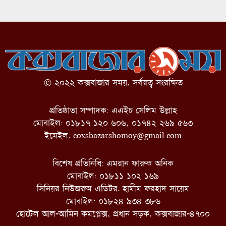
© ২০২২ কক্সবাজার সময়, সর্বস্বত্ব সংরক্ষিত
প্রতিষ্ঠাতা সম্পাদক: এএইচ সেলিম উল্লাহ
মোবাইল: ০১৮১৭ ১২০ ৬০৬, ০১৭৪২ ২৬৯ ৫৬৩
ইমেইল:
coxsbazarshomoy@gmail.com
বিশেষ প্রতিনিধি: এমরান ফারুক অনিক
মোবাইল: ০১৮১১ ১০২ ১৬৯
সিনিয়র নিউজরুম এডিটর: হামীম ফরহাদ সায়েম
মোবাইল: ০১৮২৪ ৯৩৪ ৩৮৬
হোটেল আল-আমিন কমপ্লেক্স, প্রধান সড়ক, কক্সবাজার-৪৭০০