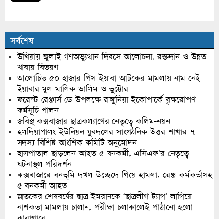
সর্বশেষ
উখিয়ায় জুলাই গণঅভ্যুত্থান দিবসে আলোচনা, রক্তদান ও উন্নত
খাবার বিতরণ
আলোচিত ৫০ হাজার পিস ইয়াবা আটকের মামলায় নাম নেই
ইয়াবার মুল মালিক ডালিম ও ভুট্টোর
ফরেস্ট রেঞ্জার্স ডে উপলক্ষে রাঙ্গুনিয়া ইকোপার্কে বৃক্ষরোপণ
কর্মসূচি পালন
জবিস্থ কক্সবাজার ছাত্রকল্যাণের নেতৃত্বে কলিম-নয়ন
হলদিয়াপালং ইউনিয়ন যুবদলের সাংগঠনিক উত্তর শাখার ৭
সদস্য বিশিষ্ট আংশিক কমিটি অনুমোদন
হাসপাতাল ছাড়লেন আহত ৫ বনকর্মী, এসিএফ’র নেতৃত্বে
ঘটনাস্থল পরিদর্শন
কক্সবাজারে বনভূমি দখল উচ্ছেদে গিয়ে হামলা, রেঞ্জ কর্মকর্তাসহ
৫ বনকর্মী আহত
স্নাতকের শেষবর্ষের ছাত্র ইমরানকে ‘ছাত্রলীগ ট্যাগ’ লাগিয়ে
নাশকতা মামলায় চালান, পরীক্ষা চলাকালেই পাঠানো হলো
কারাগারে