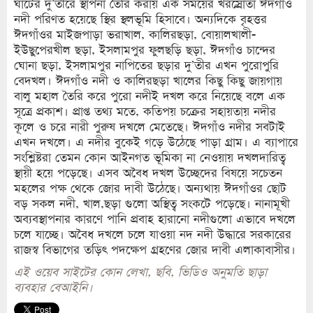
ঘাটের দু’তীরে স্থাপনা তৈরি করায় এক সময়ের খরস্রোতা ঈদগাঁও
নদী পরিণত হয়েছে স্থির স্থলভূমি হিসাবে। অন্যদিকে বৃহত্তর
ঈদগাঁওর মাইজপাড়া ভরাখাল, কালিরছড়া, বোয়ালখালী-
ইউছুপেরখীল ছড়া, ইসলামপুর ফুলছড়ি ছড়া, ঈদগাঁও চান্দের
ঘোনা ছড়া, ইসলামপুর নাপিতের ছড়ার দু’তীর এখন পুরোপুরি
বেদখল। ঈদগাঁও নদী ও কালিরছড়া খালের কিছু কিছু জায়গায়
বালু মহাল তৈরি করে পুরো নদীই দখল করে নিয়েছে বলে এক
সূত্রে প্রকাশ। প্রাপ্ত তথ্য মতে, কতিপয় চক্রের সহায়তায় নদীর
কূলে ও চরে নারী পুরুষ দখলে মেতেছে। ঈদগাঁও নদীর সবটাই
এখন দখলে। এ নদীর বুকেই গড়ে উঠেছে পাড়া গ্রাম। এ ব্যাপারে
সংশ্লিষ্টরা তেমন কোন আইনগত ভূমিকা না নেওয়ায় দখলদারিত্ব
স্থায়ী হয়ে পড়েছে। এসব অবৈধ দখল উচ্ছেদের বিষয়ে সচেতন
মহলের পক্ষ থেকে জোর দাবী উঠেছে। অন্যথায় ঈদগাঁওর ছোট
বড় সকল নদী, খাল,ছড়া গুলো অস্থিত্ব সংকটে পড়েছে। নানামূখী
অব্যবস্থাপনার কারণে পানি প্রবাহ হারানো নদীগুলো এভাবে দখলে
চলে যাচ্ছে। অবৈধ দখলে চলে যাওয়া নদ নদী উদ্ধারে সরকারের
রাজস্ব বিভাগের তড়িৎ পদক্ষেপ গ্রহণের জোর দাবী এলাকাবাসীর।
এই ওয়েব সাইটের কোন লেখা, ছবি, ভিডিও অনুমতি ছাড়া
ব্যবহার বেআইনি।