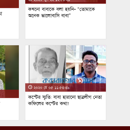
কখনো বাবাকে বলা হয়নি- “তোমাকে
া
অনেক ভালোবাসি বাবা”
২০২০ মে ০৫ ১১:৫৩:৩৯
কস্টের স্মৃতি: বাবা হারানো ছাত্রলীগ নেতা
ম
কফিলের কস্টের কথা!