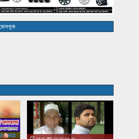
ফেসবুক
২০২০ জুন ২২ ১২:৫৩:২৯