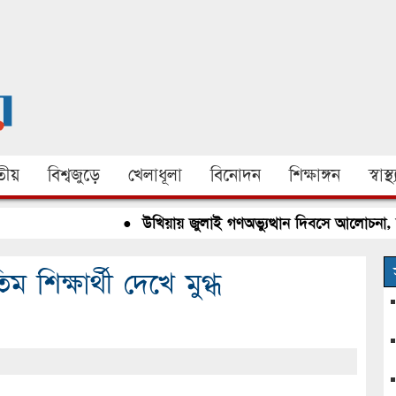
ীয়
বিশ্বজুড়ে
খেলাধূলা
বিনোদন
শিক্ষাঙ্গন
স্বাস্থ্
●
উখিয়ায় জুলাই গণঅভ্যুত্থান দিবসে আলোচনা, রক্তদ
িক্ষার্থী দেখে মুগ্ধ