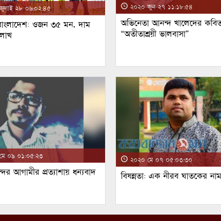
২০২০ জুন ২৭ ১১:১৮:৫৪
ুলাই ২৮ ০৬:০২:৪৫
অভিনেতা আনন্দ খালেদের কবিত
 বাংলাদেশ: ওজন ৩৫ মন, দাম
“অতীতাশ্রয়ী ভালবাসা”
 লাখ
ে ০৯ ০১:০৫:২৩
২০২০ মে ০৭ ০৫:০৩:৩০
্দর আগামীর প্রত্যাশায় ধন্যবাদ
বিষন্নতা: এক নীরব ঘাতকের না
!