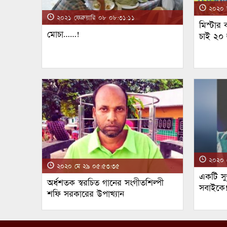
২০২০ জ
২০২১ ফেব্রুয়ারি ০৮ ০৮:৩১:১১
মিস্টার
মোচা……!
চাই ২০
২০২০ ম
২০২০ মে ২৯ ০৫:৫৩:৩৫
একটি সুন
অর্ধশতক স্বরচিত গানের সংগীতশিল্পী
সবাইকে
শফি সরকারের উপাখ্যান