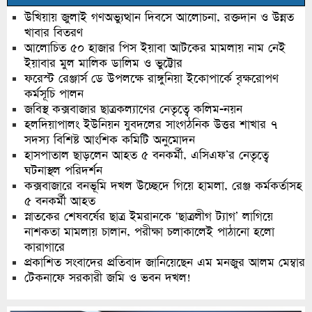
উখিয়ায় জুলাই গণঅভ্যুত্থান দিবসে আলোচনা, রক্তদান ও উন্নত
খাবার বিতরণ
আলোচিত ৫০ হাজার পিস ইয়াবা আটকের মামলায় নাম নেই
ইয়াবার মুল মালিক ডালিম ও ভুট্টোর
ফরেস্ট রেঞ্জার্স ডে উপলক্ষে রাঙ্গুনিয়া ইকোপার্কে বৃক্ষরোপণ
কর্মসূচি পালন
জবিস্থ কক্সবাজার ছাত্রকল্যাণের নেতৃত্বে কলিম-নয়ন
হলদিয়াপালং ইউনিয়ন যুবদলের সাংগঠনিক উত্তর শাখার ৭
সদস্য বিশিষ্ট আংশিক কমিটি অনুমোদন
হাসপাতাল ছাড়লেন আহত ৫ বনকর্মী, এসিএফ’র নেতৃত্বে
ঘটনাস্থল পরিদর্শন
কক্সবাজারে বনভূমি দখল উচ্ছেদে গিয়ে হামলা, রেঞ্জ কর্মকর্তাসহ
৫ বনকর্মী আহত
স্নাতকের শেষবর্ষের ছাত্র ইমরানকে ‘ছাত্রলীগ ট্যাগ’ লাগিয়ে
নাশকতা মামলায় চালান, পরীক্ষা চলাকালেই পাঠানো হলো
কারাগারে
প্রকাশিত সংবাদের প্রতিবাদ জানিয়েছেন এম মনজুর আলম মেম্বার
টেকনাফে সরকারী জমি ও ভবন দখল!