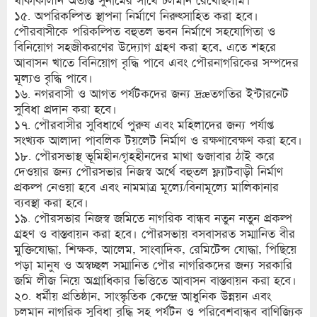
থাকাকালীন অত্যন্ত সুনামের সাথে চলমান রেখেছিলাম।
১৫. অপরিকল্পিত স্থাপনা নির্মাণে নিরুৎসাহিত করা হবে।
পৌরবাসীকে পরিকল্পিত বহুতল ভবন নির্মাণে সহযোগিতা ও
বিনিয়োগ সহজীকরণের উদ্যোগ গ্রহণ করা হবে, এতে শহরে
আবাসন খাতে বিনিয়োগ বৃদ্ধি পাবে এবং পৌরনাগরিকের সম্পদের
মূল্যও বৃদ্ধি পাবে।
১৬. নগরবাসী ও আগত পর্যটকদের জন্য দ্রæতগতির ইন্টারনেট
সুবিধা প্রদান করা হবে।
১৭. পৌরবাসীর সুবিধার্থে পুরুষ এবং মহিলাদের জন্য পর্যাপ্ত
সংখ্যক আলাদা পাবলিক টয়লেট নির্মাণ ও রক্ষণাবেক্ষণ করা হবে।
১৮. পৌরসভাস্থ ভূমিহীন/গৃহহীনদের মাথা গুজাবার ঠাই করে
দেওয়ার জন্য পৌরসভার নিজস্ব অর্থে বহুতল ফ্ল্যাটবাড়ী নির্মাণ
প্রকল্প নেওয়া হবে এবং নামমাত্র মূল্যে/বিনামূল্যে মালিকানার
ব্যবস্থা করা হবে।
১৯. পৌরসভার নিজস্ব জমিতে নাগরিক বান্ধব নতুন নতুন প্রকল্প
গ্রহণ ও বাস্তবায়ন করা হবে। পৌরসভায় বসবাসরত সম্মানিত বীর
মুক্তিযোদ্ধা, শিক্ষক, আলেম, সাংবাদিক, রেমিটেন্স যোদ্ধা, পিছিয়ে
পড়া মানুষ ও অস্বচ্ছল সম্মানিত পৌর নাগরিকদের জন্য সরকারি
জমি লীজ নিয়ে অগ্রাধিকার ভিত্তিতে আবাসন বাস্তবায়ন করা হবে।
২০. ধর্মীয় প্রতিষ্ঠান, সাংস্কৃতিক কেন্দ্রে আধুনিক উন্নয়ন এবং
চলমান নাগরিক সুবিধা বৃদ্ধি সহ পর্যটন ও পরিবেশবান্ধব বাণিজ্যিক