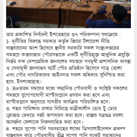
তার প্রকাশিত নির্বাচনী ইশতেহারে ৩৭ পরিকল্পনা যথাক্রমে :
১. দূর্নীতির বিরুদ্ধে সরকার কর্তৃক জিরো টলারেন্স নীতি
বাস্তবায়নের অংশ হিসেবে স্থানীয় সরকারি সকল সংস্থা/দপ্তরের
সমন্বয়ে কক্সবাজার পৌরসভাকে একটি দূর্নীতিমুক্ত আধুনিক প্রযুক্তি
নির্ভর দক্ষ দেশপ্রেমিক জনবলের সমন্বয়ে গণমূখী প্রশাসনিক ব্যবস্থা
ও সেবামূখী জনবান্ধব স্মার্ট পৌর প্রতিষ্ঠান হিসেবে গড়ে তোলা
এবং পৌর নাগরিকদের আইনগত সকল অধিকার সুনিশ্চিত করা
হবে, ইনশাআল্লাহ।
২. দ্রæততম সময়ের মধ্যে সম্মানিত পৌরবাসী ও সংশ্লিষ্ট সকলের
সমন্বয়ে যুগোপযোগী মাস্টারপ্ল্যান প্রণয়ন করা হবে এবং
মাস্টারপ্ল্যান অনুসারে যাবতীয় কার্যক্রম পরিচালিত হবে।
৩. শহর পারিষ্কার রাখার নিমিত্তে রাত্রীকালীন ডোর টু ডোর
ক্লোজড মেথডে বর্জ্য অপসারণ করা হবে। রাস্তায় যত্রতত্র ময়লা
আবর্জনা ফেলাকে নিরুৎসাহিত করা হবে।
৪. শহরে সুপেয় পানি সরবরাহের লক্ষ্যে ডিস্যালাইনেশন প্রকল্প
বাস্তবায়ন করে পৌরবাসীর তীব্র সুপেয় পানি সংকট সমাধানের