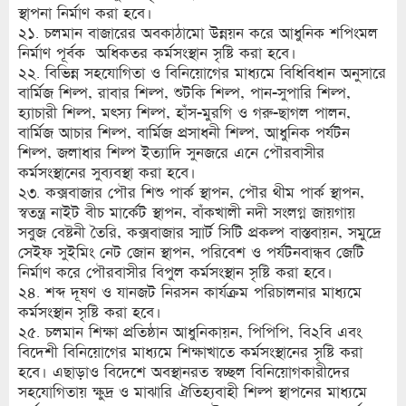
স্থাপনা নির্মাণ করা হবে।
২১. চলমান বাজারের অবকাঠামো উন্নয়ন করে আধুনিক শপিংমল
নির্মাণ পূর্বক অধিকতর কর্মসংস্থান সৃষ্টি করা হবে।
২২. বিভিন্ন সহযোগিতা ও বিনিয়োগের মাধ্যমে বিধিবিধান অনুসারে
বার্মিজ শিল্প, রাবার শিল্প, শুটকি শিল্প, পান-সুপারি শিল্প,
হ্যাচারী শিল্প, মৎস্য শিল্প, হাঁস-মুরগি ও গরু-ছাগল পালন,
বার্মিজ আচার শিল্প, বার্মিজ প্রসাধনী শিল্প, আধুনিক পর্যটন
শিল্প, জলাধার শিল্প ইত্যাদি সুনজরে এনে পৌরবাসীর
কর্মসংস্থানের সুব্যবস্থা করা হবে।
২৩. কক্সবাজার পৌর শিশু পার্ক স্থাপন, পৌর থীম পার্ক স্থাপন,
স্বতন্ত্র নাইট বীচ মার্কেট স্থাপন, বাঁকখালী নদী সংলগ্ন জায়গায়
সবুজ বেষ্টনী তৈরি, কক্সবাজার স্মার্ট সিটি প্রকল্প বাস্তবায়ন, সমুদ্রে
সেইফ সুইমিং নেট জোন স্থাপন, পরিবেশ ও পর্যটনবান্ধব জেটি
নির্মাণ করে পৌরবাসীর বিপুল কর্মসংস্থান সৃষ্টি করা হবে।
২৪. শব্দ দূষণ ও যানজট নিরসন কার্যক্রম পরিচালনার মাধ্যমে
কর্মসংস্থান সৃষ্টি করা হবে।
২৫. চলমান শিক্ষা প্রতিষ্ঠান আধুনিকায়ন, পিপিপি, বি২বি এবং
বিদেশী বিনিয়োগের মাধ্যমে শিক্ষাখাতে কর্মসংস্থানের সৃষ্টি করা
হবে। এছাড়াও বিদেশে অবস্থানরত স্বচ্ছল বিনিয়োগকারীদের
সহযোগিতায় ক্ষুদ্র ও মাঝারি ঐতিহ্যবাহী শিল্প স্থাপনের মাধ্যমে