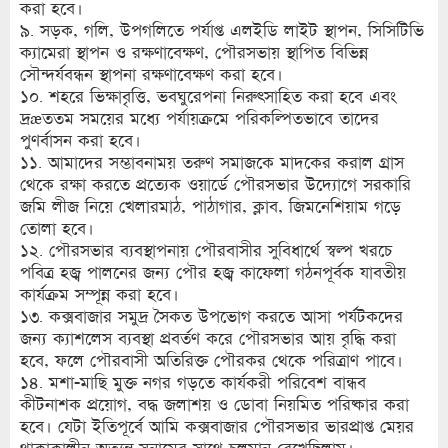
করা হবে।
৯. সড়ক, গলি, উপগলিতে পর্যাপ্ত এলইডি লাইট স্থাপন, সিসিটিভি
ক্যামেরা স্থাপন ও রক্ষণাবেক্ষণ, পৌরসভায় স্থাপিত বিভিন্ন
সৌন্দর্যবন্ধন স্থাপনা রক্ষণাবেক্ষণ করা হবে।
১০. শহরে ভিক্ষাবৃত্তি, ভবঘুরেপনা নিরুৎসাহিত করা হবে এবং
দ্রæততম সময়ের মধ্যে পর্যায়ক্রমে পরিকল্পিতভাবে তাদের
পুণর্বাসন করা হবে।
১১. আমাদের সম্ভাবনাময় তরুণ সমাজকে মাদকের করাল গ্রাস
থেকে রক্ষা করতে প্রত্যেক ওয়ার্ডে পৌরসভার উদ্যোগে সরকারি
জমি লীজ নিয়ে খেলারমাঠ, পাঠাগার, ক্লাব, জিমনেশিয়াম গড়ে
তোলা হবে।
১২. পৌরসভার ব্যবস্থাপনায় পৌরবাসীর সুবিধার্থে স্বল্প খরচে
পবিত্র হজ্ব পালনের জন্য পৌর হজ্ব কাফেলা গঠনপূর্বক যাবতীয়
কার্যক্রম সম্পূন্ন করা হবে।
১৩. কক্সবাজার সমুদ্র সৈকত উপভোগ করতে আসা পর্যটকদের
জন্য ক্যাশলেস ব্যবস্থা প্রবর্তণ করে পৌরসভার আয় বৃদ্ধি করা
হবে, ফলে পৌরবাসী অতিরিক্ত পৌরকর থেকে পরিত্রাণ পাবে।
১৪. মশা-মাছি মুক্ত নগর গড়তে কার্যকরী পরিবেশ বান্ধব
কীটনাশক প্রয়োগ, বদ্ধ জলাশয় ও ডোবা নিয়মিত পরিষ্কার করা
হবে। যেটা ইতিপূর্বে আমি কক্সবাজার পৌরসভার ভারপ্রাপ্ত মেয়র