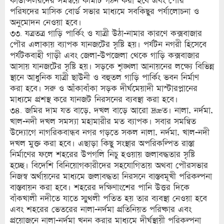
কাউন্সিলরদের সমন্বয়ে কমিটি গঠন করা হবে এবং পৌর
পরিষদের মাসিক বোর্ড সভার মাধ্যমে সবকিছুর পর্যালোচনা ও
অনুমোদন নেওয়া হবে।
৩৩. যত্রতত্র গাড়ি পার্কিং ও যাত্রী উঠা-নামার কারণে কক্সবাজার
পৌর এলাকায় ব্যাপক যানজটের সৃষ্টি হয়। পর্যটন নগরী হিসেবে
পর্যটকবাহী গাড়ী এবং জেলা-উপজেলা থেকে গাড়ি কক্সবাজার
আসায় যানজটের সৃষ্টি হয়। সড়কে শৃঙ্খলা আনায়নের লক্ষ্যে বিভিন্ন
স্থানে আধুনিক যাত্রী ছাউনী ও বহুতল গাড়ি পার্কিং ভবন নির্মাণ
করা হবে। সরু ও আঁকাবাঁকা সড়ক দীর্ঘমেয়াদী মাস্টারপ্লানের
মাধ্যমে প্রশস্থ করে যানজট নিরসনের ব্যবস্থা করা হবে।
৩৪. জমির দাম যত বাড়ে, দখল বাড়ে আরো দ্রæত। নালা, নর্দমা,
খাল-নদী দখল সমস্যা মহামারীর মত ব্যাপক। সবার সমন্বিত
উদ্যোগে নাগরিকবান্ধব নগর গড়তে সকল নালা, নর্দমা, খাল-নদী
দখল মুক্ত করা হবে। এছাড়া কিছু সংস্থার অপরিকল্পিত রাস্তা
নির্মাণের ফলে শহরের উপগলি নিচু হওয়ায় জলাবদ্ধতার সৃষ্টি
হচ্ছে। বিদেশি বিনিয়োগকারীদের সহযোগিতায় অথবা পৌরসভার
নিজস্ব অর্থায়নের মাধ্যমে জলাবদ্ধতা নিরসনে বাস্তবমূখী পরিকল্পনা
বাস্তবায়ন করা হবে। শহরের দক্ষিণাংশের পানি উত্তর দিকে
বাঁকখালী নদীতে যাতে স্মুথলী পতিত হয় তার ব্যবস্থা নেওয়া হবে
এবং শহরের ভেতরের নালা-নর্দমা প্রতিনিয়ত পরিষ্কার এবং
প্রয়োজনে নালা-নর্দমা খনন করার মাধ্যমে দীর্ঘস্থায়ী পরিকল্পনা