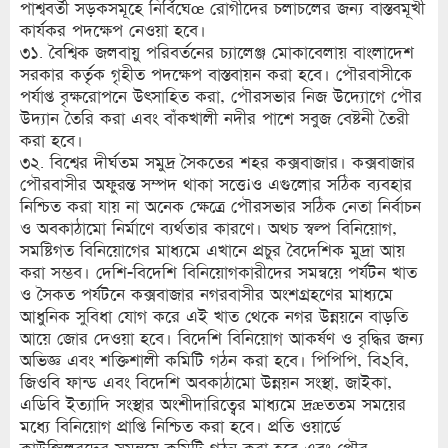
পাশ্ববর্তী সড়কসমূহে নির্বিঘেœ রোগীদের চলাচলের জন্য বাস্তবমূখী
কার্যকর পদক্ষেপ নেওয়া হবে।
৩১. বৈশ্বিক জলবায়ু পরিবর্তনের চ্যালেঞ্জ মোকাবেলায় বাংলাদেশ
সরকার কর্তৃক গৃহীত পদক্ষেপ বাস্তবায়ন করা হবে। পৌরবাসীকে
পর্যাপ্ত বৃক্ষরোপনে উৎসাহিত করা, পৌরসভার নিজ উদ্যোগে পৌর
উদ্যান তৈরি করা এবং বাঁকখালী নদীর পাশে সবুজ বেষ্টনী তৈরী
করা হবে।
৩২. বিশ্বের দীর্ঘতম সমুদ্র সৈকতের শহর কক্সবাজার। কক্সবাজার
পৌরবাসীর অফুরন্ত সম্পদ থাকা সত্তে¡ও এগুলোর সঠিক ব্যবহার
নিশ্চিত করা যায় না অনেক ক্ষেত্রে পৌরসভার সঠিক নেতা নির্বাচন
ও অবকাঠামো নির্মাণে ব্যর্থতার কারণে। অথচ স্বল্প বিনিয়োগ,
সমষ্টিগত বিনিয়োগের মাধ্যমে এখানে প্রচুর বৈদেশিক মুদ্রা আয়
করা সম্ভব। দেশি-বিদেশি বিনিয়োগকারীদের সমন্বয়ে পর্যটন খাত
ও সৈকত পর্যটনে কক্সবাজার নগরবাসীর অংশগ্রহণের মাধ্যমে
আধুনিক সুবিধা যোগ করে এই খাত থেকে নগর উন্নয়নে বাড়তি
আয়ে জোর দেওয়া হবে। বিদেশি বিনিয়োগ আকর্ষণ ও বৃদ্ধির জন্য
অভিজ্ঞ এবং শক্তিশালী কমিটি গঠন করা হবে। পিপিপি, বি২বি,
জিওবি ফান্ড এবং বিদেশি অবকাঠামো উন্নয়ন সংস্থা, জাইকা,
এডিবি ইত্যাদি সংস্থার অংশীদারিত্বের মাধ্যমে দ্রæততম সময়ের
মধ্যে বিনিয়োগ প্রাপ্তি নিশ্চিত করা হবে। প্রতি ওয়ার্ডে