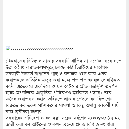
টেকনাফের বিভিন্ন এলাকায় সরকারী নীতিমালা উপেক্ষা করে গড়ে
উঠা অবৈধ করাতকলসমূহে চলছে কাঠ চিরাইয়ের মহোৎসব।
সরকারী রিজার্ভ বাগানের গাছ ও বনাঞ্চল ধংস করে এসব
করাতকলে প্রতিদিন মজুদ করা হচ্ছে শত শত ঘনফুট চোরাইকৃত
কাঠ। এতেকরে একদিকে যেমন আইনের প্রতি বৃদ্ধাঙ্গুলি প্রদর্শন
হচ্ছে অপরদিকে প্রাকৃতিক পরিবেশও হুমকিতে পড়ছে। তবে
অবৈধ করাতকল বহাল তবিয়তে থাকার পেছনে বন বিভাগের
বিরুদ্ধে করাতকল মালিকদের মামলা ও কিছু অসাধু বনকর্মী দায়ী
বলে স্থানীয়রা জানায়।
সরকারের পরিবেশ ও বন মন্ত্রণালয়ের সর্বশেষ ২০/০৫/২০১২ ইং
জারী করা বন আইনের সেকশন ৪১-এ প্রদত্ত বিধি ৩ নং ধারা