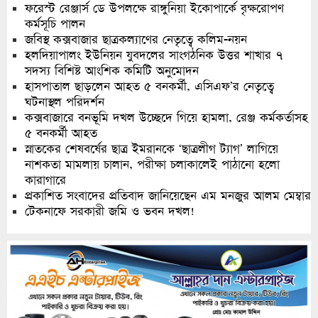
ফরেস্ট রেঞ্জার্স ডে উপলক্ষে রাঙ্গুনিয়া ইকোপার্কে বৃক্ষরোপণ
কর্মসূচি পালন
জবিস্থ কক্সবাজার ছাত্রকল্যাণের নেতৃত্বে কলিম-নয়ন
হলদিয়াপালং ইউনিয়ন যুবদলের সাংগঠনিক উত্তর শাখার ৭
সদস্য বিশিষ্ট আংশিক কমিটি অনুমোদন
হাসপাতাল ছাড়লেন আহত ৫ বনকর্মী, এসিএফ’র নেতৃত্বে
ঘটনাস্থল পরিদর্শন
কক্সবাজারে বনভূমি দখল উচ্ছেদে গিয়ে হামলা, রেঞ্জ কর্মকর্তাসহ
৫ বনকর্মী আহত
স্নাতকের শেষবর্ষের ছাত্র ইমরানকে ‘ছাত্রলীগ ট্যাগ’ লাগিয়ে
নাশকতা মামলায় চালান, পরীক্ষা চলাকালেই পাঠানো হলো
কারাগারে
প্রকাশিত সংবাদের প্রতিবাদ জানিয়েছেন এম মনজুর আলম মেম্বার
টেকনাফে সরকারী জমি ও ভবন দখল!