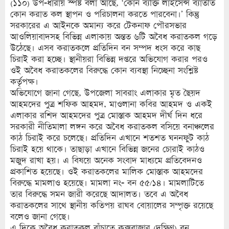
(১১০) উপ-ধারায় স্পষ্ট বলা আছে, ‘কোন ব্যক্তি লাইসেন্স ব্যাতীত
কোন করাত কল স্থাপন ও পরিচালনা করতে পারবেনা।’ কিন্তু
সরকারের এ আইনকে অমান্য করে টেকনাফ পৌরসভার
আওলিয়াবাদসহ বিভিন্ন এলাকায় অন্তত ৬টি অবৈধ করাতকল গড়ে
উঠেছে। এসব করাতকলে প্রতিদিন বন সম্পদ ধংস করে কাছ
চিরাই করা হচ্ছে। স্থানীয়রা বিভিন্ন দপ্তরে অভিযোগ করার পরও
ওই অবৈধ করাতকলের বিরুদ্ধে কোন ব্যবস্থা নিচ্ছেনা সংশ্লিষ্ট
কর্তৃপক্ষ।
অভিযোগে জানা গেছে, উপজেলা সাবরাং এলাকার মৃত ছৈয়দ
আহমদের পুত্র শফিক আহমদ, মাওলানা কবির আহমদ ও একই
এলাকার রশিদ আহমদের পুত্র মোস্তাক আহমদ দীর্ঘ দিন ধরে
সরকারী নীতিমালা লঙ্গন করে অবৈধ করাতকল বসিয়ে বনাঞ্চলের
কাঠ চিরাই করে চলেছে। প্রতিদিন এখানে শতশত ঘননফুট কাঠ
চিরাই হয়ে থাকে। তাছাড়া এখানে বিভিন্ন জনের চোরাই কাঠও
মজুদ রাখা হয়। এ বিষয়ে অনেক সংবাদ মাধ্যমে প্রতিবেদনও
প্রকাশিত হয়েছে। ওই করাতকলের মালিক মোস্তাক আহমদের
বিরুদ্ধে মামলাও হয়েছে। মামলা নং- বন ৫৫/১৪। মামলাটিতে
তার বিরুদ্ধে সমন জারী করেছে আদালত। তবে এ অবৈধ
করাতকলের সাথে স্থানীয় কতিপয় রাঘব বোয়ালের সম্পৃক্ত রয়েছে
বলেও জানা গেছে।
এ দিকে অবৈধ করাতকল বাঁচাতে কক্সবাজার (দক্ষিণ) বন