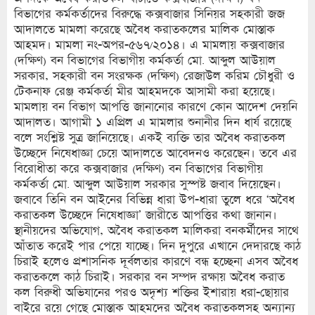
বিভাগের কর্মকর্তাদের বিরুদ্ধে কক্সবাজার সিনিয়র সহকারী জজ
আদালতে মামলা করেছে অবৈধ করাতকলের মালিক মোস্তাক
আহমদ। মামলা নং-অপর-৫৬৭/২০১৪। এ মামলায় কক্সবাজার
(দক্ষিণ) বন বিভাগের বিভাগীয় কর্মকর্তা মো. আব্দুল আউয়াল
সরকার, সহকারী বন সংরক্ষক (দক্ষিণ) রেজাউল করিম চৌধুরী ও
টেকনাফ রেঞ্জ কর্মকর্তা মীর আহমদকে আসামী করা হয়েছে।
মামলায় বন বিভাগ আপত্তি জানানোর কারণে কোন আদেশ দেয়নি
আদালত। আগামী ১ এপ্রিল এ মামলার শুনানীর দিন ধার্য রয়েছে
বলে সংশ্লিষ্ট সুত্র জানিয়েছে। একই ব্যক্তি তার অবৈধ করাতকল
উচ্ছেদে নিষেধাজ্ঞা চেয়ে আদালতে আবেদনও করেছেন। তবে এর
বিরোধীতা করে কক্সবাজার (দক্ষিণ) বন বিভাগের বিভাগীয়
কর্মকর্তা মো. আব্দুল আউয়াল সরকার সুস্পষ্ট জবাব দিয়েছেন।
জবাবে তিনি বন আইনের বিভিন্ন ধারা উপ-ধারা তুলে ধরে ‘অবৈধ
করাতকল উচ্ছেদে নিষেধাজ্ঞা’ জারীতে আপত্তির কথা জানান।
স্থানীয়দের অভিযোগ, অবৈধ করাতকল মালিকরা বনকর্মীদের সাথে
আঁতাত করেই পার পেয়ে যাচ্ছে। দিন দুপুরে এখানে দেদারছে কাঠ
চিরাই হলেও প্রশাসনিক দূর্বলতার কারণে বন্ধ হচ্ছেনা এসব অবৈধ
করাতকলে কাঠ চিরাই। সরকার বন সম্পদ রক্ষায় অবৈধ করাত
কল বিরুধী অভিযানের পরও অদৃশ্য শক্তির ইশারায় ধরা-ছোয়ার
বাইরে রয়ে গেছে মোস্তাক আহমদের অবৈধ করাতকলসহ অন্যান্য