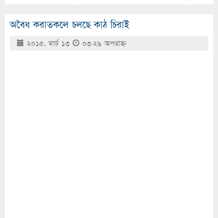
অবৈধ করাতকলে চলছে কাঠ চিরাই
২০১৫, মার্চ ১৩
০৩:২৯ অপরাহ্ণ