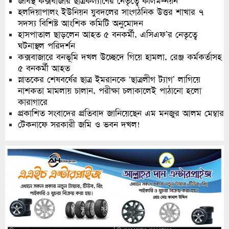
জবিস্থ কক্সবাজার ছাত্রকল্যাণের নেতৃত্বে কলিম-নয়ন
হলদিয়াপালং ইউনিয়ন যুবদলের সাংগঠনিক উত্তর শাখার ৭
সদস্য বিশিষ্ট আংশিক কমিটি অনুমোদন
হাসপাতাল ছাড়লেন আহত ৫ বনকর্মী, এসিএফ’র নেতৃত্বে
ঘটনাস্থল পরিদর্শন
কক্সবাজারে বনভূমি দখল উচ্ছেদে গিয়ে হামলা, রেঞ্জ কর্মকর্তাসহ
৫ বনকর্মী আহত
স্নাতকের শেষবর্ষের ছাত্র ইমরানকে ‘ছাত্রলীগ ট্যাগ’ লাগিয়ে
নাশকতা মামলায় চালান, পরীক্ষা চলাকালেই পাঠানো হলো
কারাগারে
প্রকাশিত সংবাদের প্রতিবাদ জানিয়েছেন এম মনজুর আলম মেম্বার
টেকনাফে সরকারী জমি ও ভবন দখল!