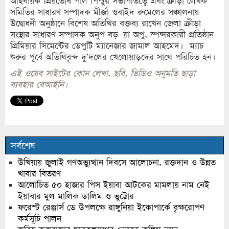
আহবায়ক প্রিয়তোষ পাল পিন্টুর সভাপতিত্বে এবং ক্রীড়া লেখক
সমিতির সাধারণ সম্পাদক মীর্জা ওবাইদ রুমেলের সঞ্চালনায়
উদ্বোধনী অনুষ্ঠানে বিশেষ অতিথির বক্তব্য রাখেন জেলা ক্রীড়া
সংস্থার সাধারণ সম্পাদক অনুপ বড়–য়া অপু, স্পন্সরকারী প্রতিষ্ঠান
প্রিমিয়ার সিমেন্টের ডেপুটি ম্যানেজার জামাল আহমেদ। ম্যাচ
শুরুর পূর্বে অতিথিবৃন্দ দু’দলের খেলোয়াড়দের সাথে পরিচিত হন।
এই ওয়েব সাইটের কোন লেখা, ছবি, ভিডিও অনুমতি ছাড়া
ব্যবহার বেআইনি।
সর্বশেষ
উখিয়ায় জুলাই গণঅভ্যুত্থান দিবসে আলোচনা, রক্তদান ও উন্নত
খাবার বিতরণ
আলোচিত ৫০ হাজার পিস ইয়াবা আটকের মামলায় নাম নেই
ইয়াবার মুল মালিক ডালিম ও ভুট্টোর
ফরেস্ট রেঞ্জার্স ডে উপলক্ষে রাঙ্গুনিয়া ইকোপার্কে বৃক্ষরোপণ
কর্মসূচি পালন