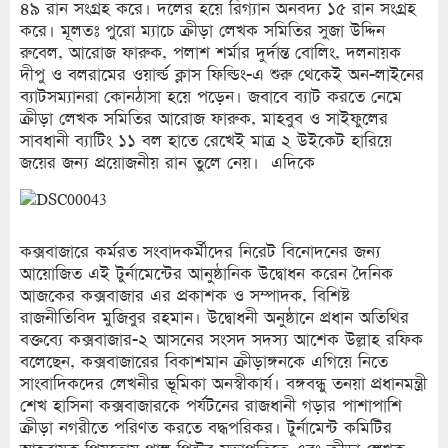
৪৯ রান সংগ্রহ করে। দলের হয়ে রিগ্যান অনবদ্য ১৫ রান সংগ্রহ
করে। মূলতঃ পুরো ম্যাচে ক্রীড়া লেখক সমিতির সুজা উদ্দিন
রুবেল, আরোজ ফারুক, পলাশ শর্মার দুর্দান্ত বোলিং, দলনায়ক
দীপু ও বলরামের ওয়ার্ল্ড ক্লাস ফিল্ডিং-এ শুরু থেকেই অন-লাইনের
ব্যাটসম্যানরা কোনঠাসা হয়ে পড়েন। জবাবে ব্যাট করতে নেমে
ক্রীড়া লেখক সমিতির আরোজ ফারুক, মাহবুব ও সাইফুলের
সাবধানী ব্যাটিং ১১ বল হাতে রেখেই মাত্র ২ উইকেট হারিয়ে
জয়ের জন্য প্রয়োজনীয় রান তুলে নেয়। এদিকে
কক্সবাজারে কর্মরত সংবাদকর্মীদের নিরেট বিনোদনের জন্য
আয়োজিত এই টুর্নামেন্টের আনুষ্ঠানিক উদ্বোধন করেন দৈনিক
আজকের কক্সবাজার এর প্রকাশক ও সম্পাদক, বিশিষ্ট
রাজনীতিবিদ মুজিবুর রহমান। উদ্বোধনী অনুষ্ঠানে প্রধান অতিথির
বক্তব্যে কক্সবাজার-২ আসনের সংসদ সদস্য আশেক উল্লাহ রফিক
বলেছেন, কক্সবাজারের বিকাশমান ক্রীড়াঙ্গনকে এগিয়ে নিতে
সাংবাদিকদের লেখনীর ভূমিকা অনস্বীকার্য। বঙ্গবন্ধু তনয়া প্রধানমন্ত্রী
শেখ হাসিনা কক্সবাজারকে পর্যটনের রাজধানী গড়ার পাশাপাশি
ক্রীড়া নগরীতে পরিণত করতে বদ্ধপরিকর। টুর্নামেন্ট কমিটির