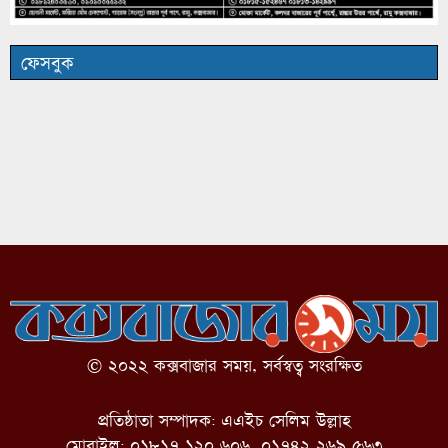
ফেসবুক
© ২০২২ কক্সবাজার সময়, সর্বস্বত্ব সংরক্ষিত
প্রতিষ্ঠাতা সম্পাদক: এএইচ সেলিম উল্লাহ
মোবাইল: ০১৮১৭ ১২০ ৬০৬, ০১৭৪২ ২৬৯ ৫৬৩