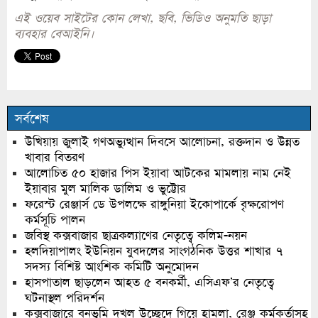
এই ওয়েব সাইটের কোন লেখা, ছবি, ভিডিও অনুমতি ছাড়া
ব্যবহার বেআইনি।
সর্বশেষ
উখিয়ায় জুলাই গণঅভ্যুত্থান দিবসে আলোচনা, রক্তদান ও উন্নত
খাবার বিতরণ
আলোচিত ৫০ হাজার পিস ইয়াবা আটকের মামলায় নাম নেই
ইয়াবার মুল মালিক ডালিম ও ভুট্টোর
ফরেস্ট রেঞ্জার্স ডে উপলক্ষে রাঙ্গুনিয়া ইকোপার্কে বৃক্ষরোপণ
কর্মসূচি পালন
জবিস্থ কক্সবাজার ছাত্রকল্যাণের নেতৃত্বে কলিম-নয়ন
হলদিয়াপালং ইউনিয়ন যুবদলের সাংগঠনিক উত্তর শাখার ৭
সদস্য বিশিষ্ট আংশিক কমিটি অনুমোদন
হাসপাতাল ছাড়লেন আহত ৫ বনকর্মী, এসিএফ’র নেতৃত্বে
ঘটনাস্থল পরিদর্শন
কক্সবাজারে বনভূমি দখল উচ্ছেদে গিয়ে হামলা, রেঞ্জ কর্মকর্তাসহ